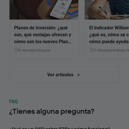
Planes de Inversión: ¿qué
El indicador Willia
son, qué ventajas ofrecen y
¿qué es, cómo se c
cómo son los nuevos Planes
cómo puede ayudar
de Inversión prediseñados
invertir?
8 minute(s)
Glosario
5 minute(s)
Análisis 
de XTB?
Ver artículos
FAQ
¿Tienes alguna pregunta?