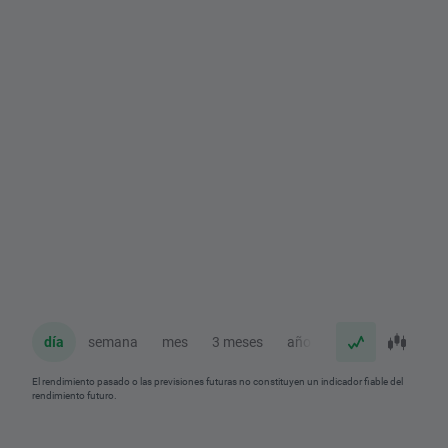
día
semana
mes
3 meses
año
El rendimiento pasado o las previsiones futuras no constituyen un indicador fiable del
rendimiento futuro.