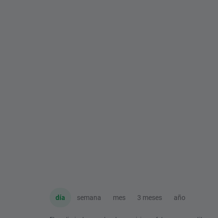
día
semana
mes
3 meses
año