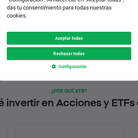
gratuitos.
das tu consentimiento para todas nuestras
cookies.
Aceptar todas
HAZTE CLIENTE
Rechazar todas
Configuración
¿POR QUÉ XTB?
é invertir en Acciones y ETFs