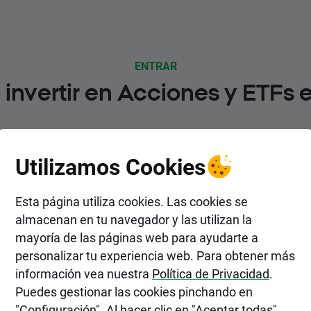
ENTRAR
invertir en Acciones y ETFs 
Utilizamos Cookies
Esta página utiliza cookies. Las cookies se
almacenan en tu navegador y las utilizan la
mayoría de las páginas web para ayudarte a
2. Realiza un depósito
personalizar tu experiencia web. Para obtener más
información vea nuestra
Política de Privacidad
.
Elige el método de depósito más
conveniente para ti entre varias opciones,
Puedes gestionar las cookies pinchando en
inlcuyendo pagos instantáneos y
"Configuración". Al hacer clic en "Aceptar todas",