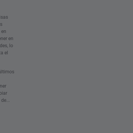
isas
as
 en
ener en
es, lo
a el
últimos
ner
biar
de...