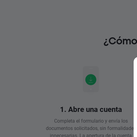
¿Cómo 
1. Abre una cuenta
Completa el formulario y envía los
documentos solicitados, sin formalidades
innecesarias. La apertura de la cuenta