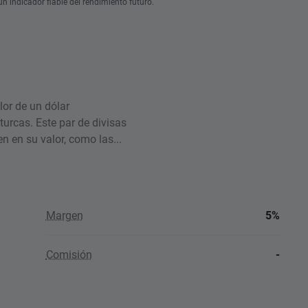
n indicador fiable del rendimiento futuro.
or de un dólar
turcas. Este par de divisas
n en su valor, como las...
Margen
5%
Comisión
-