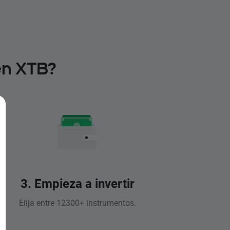
en XTB?
3. Empieza a invertir
Elija entre 12300+ instrumentos.