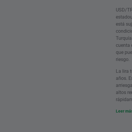
USD/TRY
estadou
está su
condici
Turquía
cuenta 
que pue
riesgo.
La lira
años. E
arriesg
altos r
rápidam
Leer má