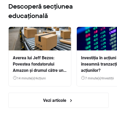
Descoperă secțiunea
educațională
Averea lui Jeff Bezos:
Investiția în acțiuni
Povestea fondatorului
înseamnă tranzacț
Amazon și drumul către una
acțiunilor?
dintre cele mai mari averi
14 minute(s)
Acțiuni
7 minute(s)
Investiții
din lume
Vezi articole