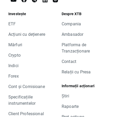
Investește
Despre XTB
ETF
Compania
Acțiuni cu dețienere
Ambasador
Mărfuri
Platforma de
Tranzacționare
Crypto
Contact
Indici
Relații cu Presa
Forex
Informații acționari
Cont și Comisioane
Știri
Specificațiile
instrumentelor
Rapoarte
Client Professional
Preț acțiune