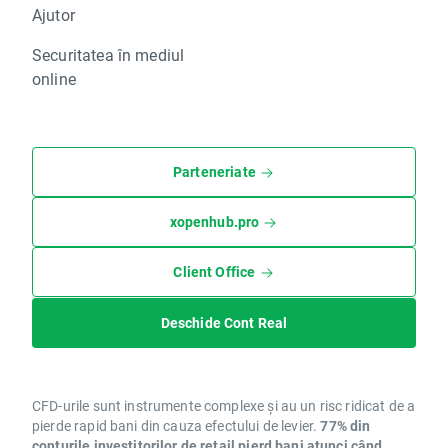
Ajutor
Securitatea în mediul
online
Parteneriate
xopenhub.pro
Client Office
Deschide Cont Real
CFD-urile sunt instrumente complexe și au un risc ridicat de a
pierde rapid bani din cauza efectului de levier.
77% din
conturile investitorilor de retail pierd bani atunci când