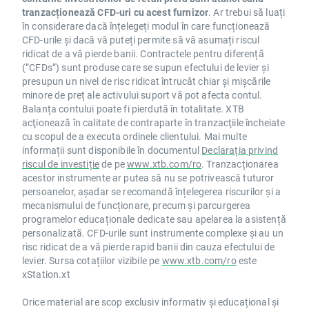
tranzacționează CFD-uri cu acest furnizor
. Ar trebui să luați
în considerare dacă înțelegeți modul în care funcționează
CFD-urile și dacă vă puteți permite să vă asumați riscul
ridicat de a vă pierde banii. Contractele pentru diferență
(”CFDs”) sunt produse care se supun efectului de levier și
presupun un nivel de risc ridicat întrucât chiar și mișcările
minore de preț ale activului suport vă pot afecta contul.
Balanța contului poate fi pierdută în totalitate. XTB
acţionează în calitate de contraparte în tranzacţiile încheiate
cu scopul de a executa ordinele clientului. Mai multe
informații sunt disponibile în documentul
Declarația privind
riscul de investiție
de pe
www.xtb.com/ro
. Tranzacționarea
acestor instrumente ar putea să nu se potrivească tuturor
persoanelor, așadar se recomandă înțelegerea riscurilor și a
mecanismului de funcționare, precum și parcurgerea
programelor educaționale dedicate sau apelarea la asistență
personalizată. CFD-urile sunt instrumente complexe și au un
risc ridicat de a vă pierde rapid banii din cauza efectului de
levier. Sursa cotațiilor vizibile pe
www.xtb.com/ro
este
xStation.xt
Orice material are scop exclusiv informativ și educațional și