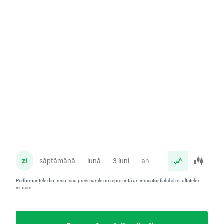
zi
săptămână
lună
3 luni
an
Performanțele din trecut sau previziunile nu reprezintă un indicator fiabil al rezultatelor
viitoare.