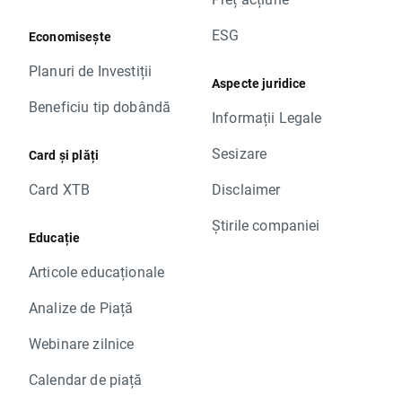
ESG
Economisește
Planuri de Investiții
Aspecte juridice
Beneficiu tip dobândă
Informații Legale
Sesizare
Card și plăți
Card XTB
Disclaimer
Știrile companiei
Educație
Articole educaționale
Analize de Piață
Webinare zilnice
Calendar de piață