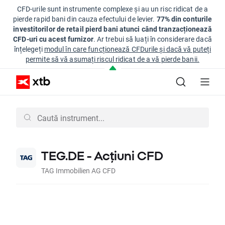
CFD-urile sunt instrumente complexe și au un risc ridicat de a
pierde rapid bani din cauza efectului de levier.
77% din conturile
investitorilor de retail pierd bani atunci când tranzacționează
CFD-uri cu acest furnizor
. Ar trebui să luați în considerare dacă
înțelegeți
modul în care funcționează CFDurile și dacă vă puteți
permite să vă asumați riscul ridicat de a vă pierde banii.
TEG.DE - Acțiuni CFD
TAG Immobilien AG CFD