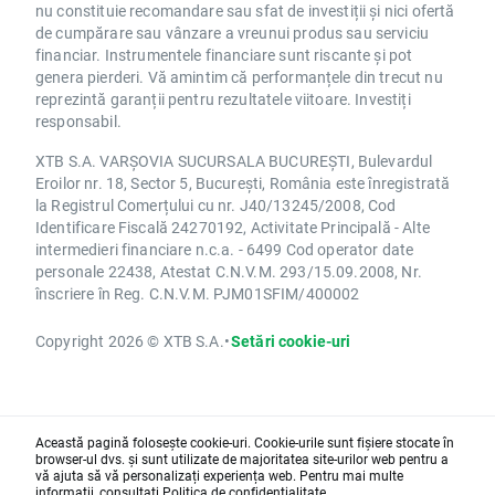
nu constituie recomandare sau sfat de investiții și nici ofertă
de cumpărare sau vânzare a vreunui produs sau serviciu
financiar. Instrumentele financiare sunt riscante și pot
genera pierderi. Vă amintim că performanțele din trecut nu
reprezintă garanții pentru rezultatele viitoare. Investiți
responsabil.
XTB S.A. VARȘOVIA SUCURSALA BUCUREȘTI, Bulevardul
Eroilor nr. 18, Sector 5, București, România este înregistrată
la Registrul Comerțului cu nr. J40/13245/2008, Cod
Identificare Fiscală 24270192, Activitate Principală - Alte
intermedieri financiare n.c.a. - 6499 Cod operator date
personale 22438, Atestat C.N.V.M. 293/15.09.2008, Nr.
înscriere în Reg. C.N.V.M. PJM01SFIM/400002
Copyright 2026 © XTB S.A.
•
Setări cookie-uri
Această pagină folosește cookie-uri. Cookie-urile sunt fișiere stocate în
browser-ul dvs. și sunt utilizate de majoritatea site-urilor web pentru a
vă ajuta să vă personalizați experiența web. Pentru mai multe
informații, consultați
Politica de confidențialitate