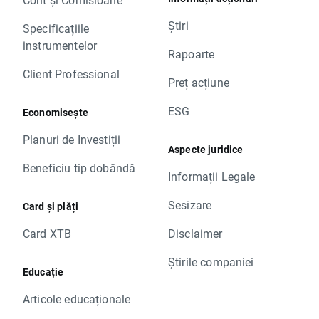
Știri
Specificațiile
instrumentelor
Rapoarte
Client Professional
Preț acțiune
ESG
Economisește
Planuri de Investiții
Aspecte juridice
Beneficiu tip dobândă
Informații Legale
Sesizare
Card și plăți
Card XTB
Disclaimer
Știrile companiei
Educație
Articole educaționale