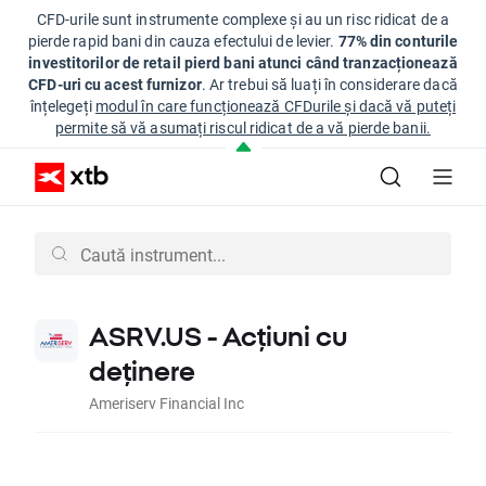
CFD-urile sunt instrumente complexe și au un risc ridicat de a
pierde rapid bani din cauza efectului de levier.
77% din conturile
investitorilor de retail pierd bani atunci când tranzacționează
CFD-uri cu acest furnizor
. Ar trebui să luați în considerare dacă
înțelegeți
modul în care funcționează CFDurile și dacă vă puteți
permite să vă asumați riscul ridicat de a vă pierde banii.
ASRV.US - Acțiuni cu
deținere
Ameriserv Financial Inc