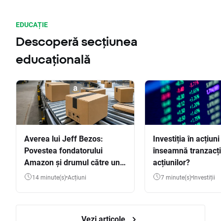
EDUCAȚIE
Descoperă secțiunea
educațională
Averea lui Jeff Bezos:
Investiția în acțiuni
Povestea fondatorului
înseamnă tranzacț
Amazon și drumul către una
acțiunilor?
dintre cele mai mari averi
14 minute(s)
Acțiuni
7 minute(s)
Investiții
din lume
Vezi articole