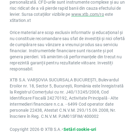
personalizată. CFD-urile sunt instrumente complexe și au un
risc ridicat de a vă pierde rapid banii din cauza efectului de
levier. Sursa cotațiilor vizibile pe
www.xtb.com/ro
este
xStation.xt
Orice material are scop exclusiv informativ și educațional și
nu constituie recomandare sau sfat de investiții și nici ofertă
de cumpărare sau vânzare a vreunui produs sau serviciu
financiar. Instrumentele financiare sunt riscante și pot
genera pierderi. Vă amintim că performanțele din trecut nu
reprezintă garanții pentru rezultatele viitoare. Investiți
responsabil.
XTB S.A. VARȘOVIA SUCURSALA BUCUREȘTI, Bulevardul
Eroilor nr. 18, Sector 5, București, România este înregistrată
la Registrul Comerțului cu nr. J40/13245/2008, Cod
Identificare Fiscală 24270192, Activitate Principală - Alte
intermedieri financiare n.c.a. - 6499 Cod operator date
personale 22438, Atestat C.N.V.M. 293/15.09.2008, Nr.
înscriere în Reg. C.N.V.M. PJM01SFIM/400002
Copyright 2026 © XTB S.A.
•
Setări cookie-uri