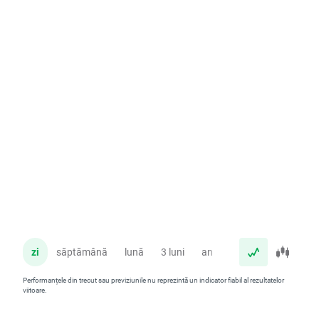
zi
săptămână
lună
3 luni
an
Performanțele din trecut sau previziunile nu reprezintă un indicator fiabil al rezultatelor
viitoare.