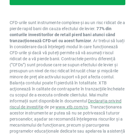
CFD-urile sunt instrumente complexe și au un risc ridicat de a
pierde rapid bani din cauza efectului de levier.
77% din
conturile investitorilor de retail pierd bani atunci când
tranzacționează CFD-uri cu acest furnizor
. Ar trebui să luați
în considerare dacă înțelegeți modul în care funcționează
CFD-urile și dacă vă puteți permite să vă asumați riscul
ridicat de a vă pierde banii. Contractele pentru diferență
(”CFDs”) sunt produse care se supun efectului de levier și
presupun un nivel de risc ridicat întrucât chiar și mișcările
minore de preț ale activului suport vă pot afecta contul.
Balanța contului poate fi pierdută în totalitate. XTB
acţionează în calitate de contraparte în tranzacţiile încheiate
cu scopul de a executa ordinele clientului. Mai multe
informații sunt disponibile în documentul
Declarația privind
riscul de investiție
de pe
www.xtb.com/ro
. Tranzacționarea
acestor instrumente ar putea să nu se potrivească tuturor
persoanelor, așadar se recomandă înțelegerea riscurilor și a
mecanismului de funcționare, precum și parcurgerea
programelor educaționale dedicate sau apelarea la asistență