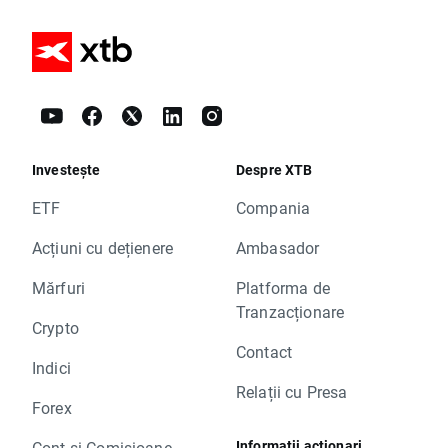
Investește
Despre XTB
ETF
Compania
Acțiuni cu dețienere
Ambasador
Mărfuri
Platforma de
Tranzacționare
Crypto
Contact
Indici
Relații cu Presa
Forex
Informații acționari
Cont și Comisioane