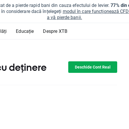
at de a pierde rapid bani din cauza efectului de levier.
77% din c
ți în considerare dacă înțelegeți
modul în care funcționează CFDur
a vă pierde banii.
lăți
Educație
Despre XTB
cu deținere
Deschide Cont Real