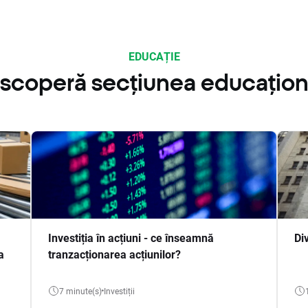
EDUCAȚIE
scoperă secțiunea educațion
Investiția în acțiuni - ce înseamnă
Di
a
tranzacționarea acțiunilor?
7 minute(s)
Investiții