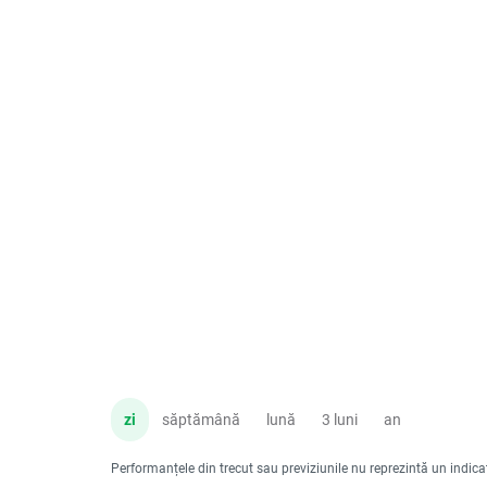
zi
săptămână
lună
3 luni
an
Performanțele din trecut sau previziunile nu reprezintă un indicator