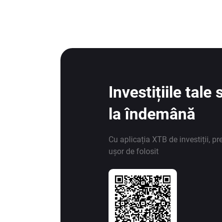
Investițiile tal
la îndemână
Cu aplicația XTB de investiții, pr
ușor de folosit