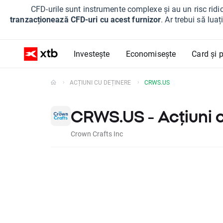
CFD-urile sunt instrumente complexe și au un risc ridic
tranzacționează CFD-uri cu acest furnizor
. Ar trebui să lua
Investește
Economisește
Card și p
ACȚIUNI CU DEȚINERE
CRWS.US
CRWS.US - Acțiuni 
Crown Crafts Inc