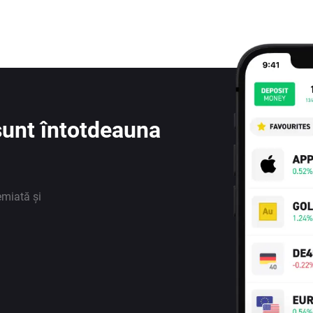
e sunt întotdeauna
emiată și