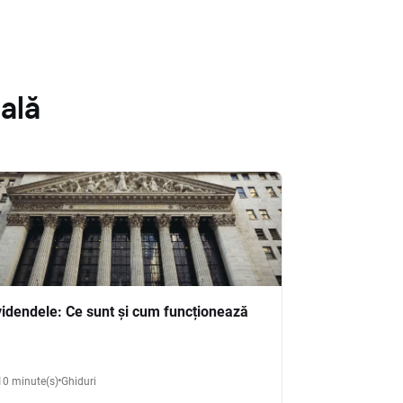
ală
videndele: Ce sunt și cum funcționează
10 minute(s)
Ghiduri