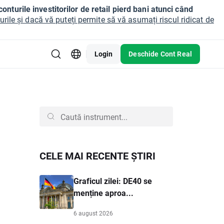
onturile investitorilor de retail pierd bani atunci când
ile și dacă vă puteți permite să vă asumați riscul ridicat de
Login
Deschide Cont Real
CELE MAI RECENTE ȘTIRI
Graficul zilei: DE40 se
menține aproa...
6 august 2026