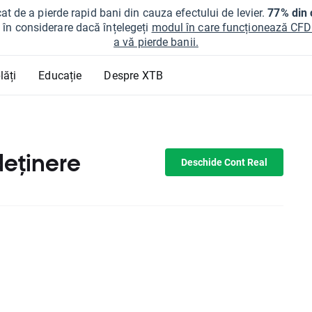
at de a pierde rapid bani din cauza efectului de levier.
77% din c
ți în considerare dacă înțelegeți
modul în care funcționează CFDur
a vă pierde banii.
lăți
Educație
Despre XTB
deținere
Deschide Cont Real