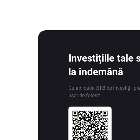
Investițiile tal
la îndemână
Cu aplicația XTB de investiții, pr
ușor de folosit