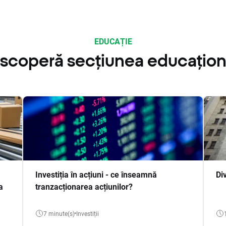
EDUCAȚIE
scoperă secțiunea educațion
Investiția în acțiuni - ce înseamnă
Di
a
tranzacționarea acțiunilor?
7 minute(s)
Investiții