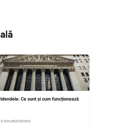
ală
videndele: Ce sunt și cum funcționează
10 minute(s)
Ghiduri