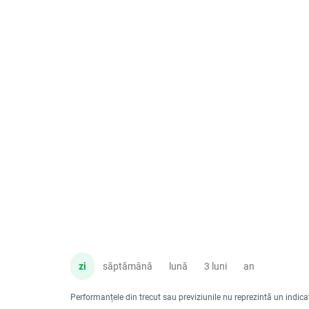
zi
săptămână
lună
3 luni
an
Performanțele din trecut sau previziunile nu reprezintă un indicator