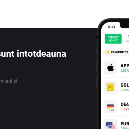
e sunt întotdeauna
emiată și