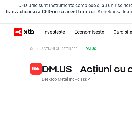
CFD-urile sunt instrumente complexe și au un risc ridic
tranzacționează CFD-uri cu acest furnizor
. Ar trebui să lua
Investește
Economisește
Card și p
ACȚIUNI CU DEȚINERE
DM.US
DM.US - Acțiuni cu 
Desktop Metal Inc - class A