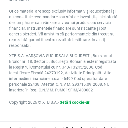
Orice material are scop exclusiv informativ și educațional și
nu constituie recomandare sau sfat de investiții și nici ofertă
de cumpărare sau vânzare a vreunui produs sau serviciu
financiar. Instrumentele financiare sunt riscante și pot
genera pierderi. Vă amintim că performanțele din trecut nu
reprezintă garanții pentru rezultatele viitoare. Investiți
responsabil.
XTB S.A. VARȘOVIA SUCURSALA BUCUREȘTI, Bulevardul
Eroilor nr. 18, Sector 5, București, România este înregistrată
la Registrul Comerțului cu nr. J40/13245/2008, Cod
Identificare Fiscală 24270192, Activitate Principală - Alte
intermedieri financiare n.c.a. - 6499 Cod operator date
personale 22438, Atestat C.N.V.M. 293/15.09.2008, Nr.
înscriere în Reg. C.N.V.M. PJM01SFIM/400002
Copyright 2026 © XTB S.A.
•
Setări cookie-uri