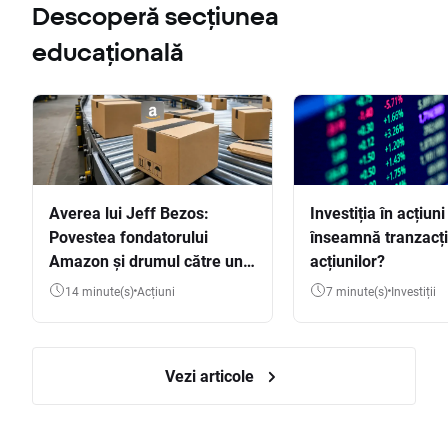
Descoperă secțiunea
educațională
Averea lui Jeff Bezos:
Investiția în acțiuni
Povestea fondatorului
înseamnă tranzacț
Amazon și drumul către una
acțiunilor?
dintre cele mai mari averi
14 minute(s)
Acțiuni
7 minute(s)
Investiții
din lume
Vezi articole