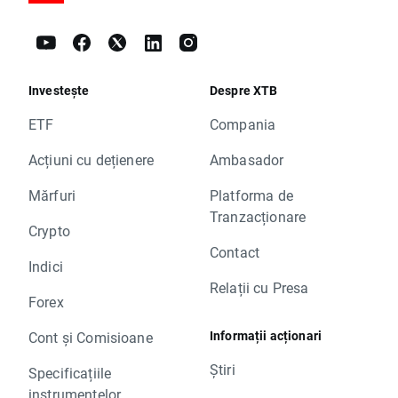
Investește
Despre XTB
ETF
Compania
Acțiuni cu dețienere
Ambasador
Mărfuri
Platforma de
Tranzacționare
Crypto
Contact
Indici
Relații cu Presa
Forex
Informații acționari
Cont și Comisioane
Știri
Specificațiile
instrumentelor