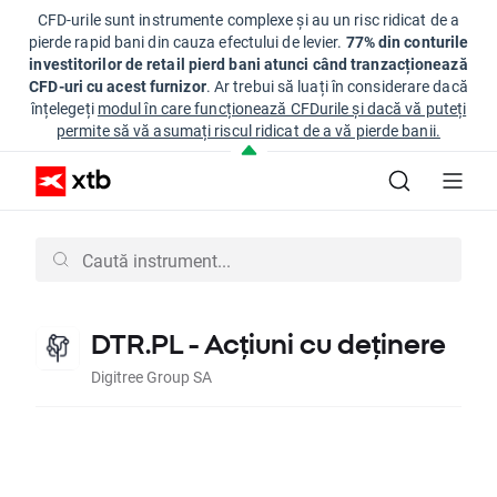
CFD-urile sunt instrumente complexe și au un risc ridicat de a
pierde rapid bani din cauza efectului de levier.
77% din conturile
investitorilor de retail pierd bani atunci când tranzacționează
CFD-uri cu acest furnizor
. Ar trebui să luați în considerare dacă
înțelegeți
modul în care funcționează CFDurile și dacă vă puteți
permite să vă asumați riscul ridicat de a vă pierde banii.
DTR.PL - Acțiuni cu deținere
Digitree Group SA