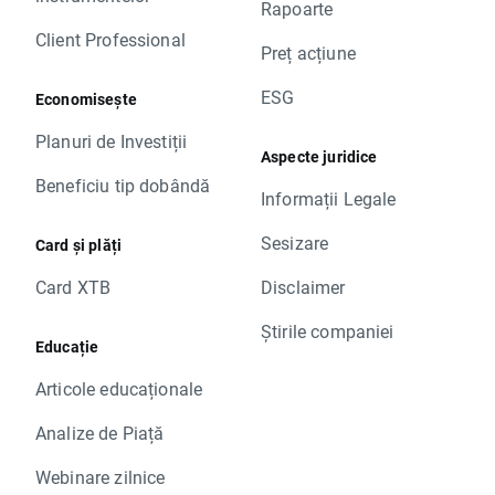
Rapoarte
Client Professional
Preț acțiune
ESG
Economisește
Planuri de Investiții
Aspecte juridice
Beneficiu tip dobândă
Informații Legale
Sesizare
Card și plăți
Card XTB
Disclaimer
Știrile companiei
Educație
Articole educaționale
Analize de Piață
Webinare zilnice