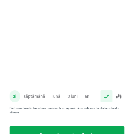
zi
săptămână
lună
3 luni
an
Performanțele din trecut sau previziunile nu reprezintă un indicator fiabil al rezultatelor
viitoare.