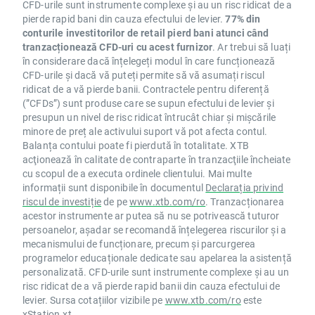
CFD-urile sunt instrumente complexe și au un risc ridicat de a
pierde rapid bani din cauza efectului de levier.
77% din
conturile investitorilor de retail pierd bani atunci când
tranzacționează CFD-uri cu acest furnizor
. Ar trebui să luați
în considerare dacă înțelegeți modul în care funcționează
CFD-urile și dacă vă puteți permite să vă asumați riscul
ridicat de a vă pierde banii. Contractele pentru diferență
(”CFDs”) sunt produse care se supun efectului de levier și
presupun un nivel de risc ridicat întrucât chiar și mișcările
minore de preț ale activului suport vă pot afecta contul.
Balanța contului poate fi pierdută în totalitate. XTB
acţionează în calitate de contraparte în tranzacţiile încheiate
cu scopul de a executa ordinele clientului. Mai multe
informații sunt disponibile în documentul
Declarația privind
riscul de investiție
de pe
www.xtb.com/ro
. Tranzacționarea
acestor instrumente ar putea să nu se potrivească tuturor
persoanelor, așadar se recomandă înțelegerea riscurilor și a
mecanismului de funcționare, precum și parcurgerea
programelor educaționale dedicate sau apelarea la asistență
personalizată. CFD-urile sunt instrumente complexe și au un
risc ridicat de a vă pierde rapid banii din cauza efectului de
levier. Sursa cotațiilor vizibile pe
www.xtb.com/ro
este
xStation.xt