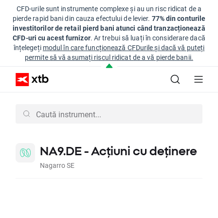
CFD-urile sunt instrumente complexe și au un risc ridicat de a
pierde rapid bani din cauza efectului de levier.
77% din conturile
investitorilor de retail pierd bani atunci când tranzacționează
CFD-uri cu acest furnizor
. Ar trebui să luați în considerare dacă
înțelegeți
modul în care funcționează CFDurile și dacă vă puteți
permite să vă asumați riscul ridicat de a vă pierde banii.
NA9.DE - Acțiuni cu deținere
Nagarro SE