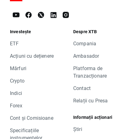
Investește
Despre XTB
ETF
Compania
Acțiuni cu dețienere
Ambasador
Mărfuri
Platforma de
Tranzacționare
Crypto
Contact
Indici
Relații cu Presa
Forex
Informații acționari
Cont și Comisioane
Știri
Specificațiile
instrumentelor