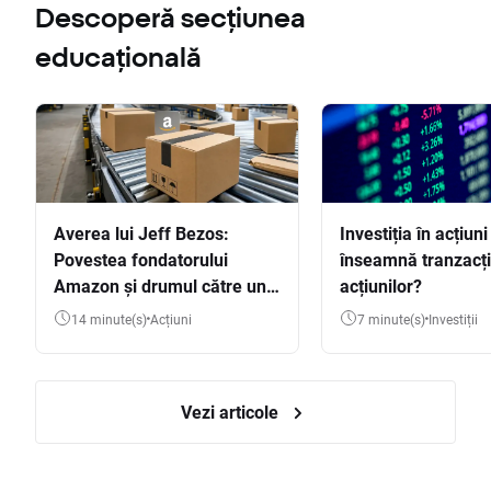
Descoperă secțiunea
educațională
Averea lui Jeff Bezos:
Investiția în acțiuni
Povestea fondatorului
înseamnă tranzacț
Amazon și drumul către una
acțiunilor?
dintre cele mai mari averi
14 minute(s)
Acțiuni
7 minute(s)
Investiții
din lume
Vezi articole