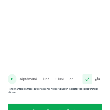
zi
săptămână
lună
3 luni
an
Performanțele din trecut sau previziunile nu reprezintă un indicator fiabil al rezultatelor
viitoare.