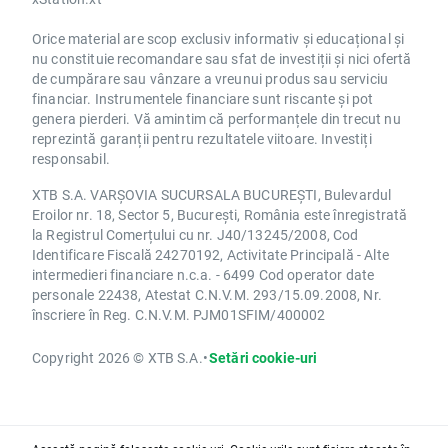
Orice material are scop exclusiv informativ și educațional și
nu constituie recomandare sau sfat de investiții și nici ofertă
de cumpărare sau vânzare a vreunui produs sau serviciu
financiar. Instrumentele financiare sunt riscante și pot
genera pierderi. Vă amintim că performanțele din trecut nu
reprezintă garanții pentru rezultatele viitoare. Investiți
responsabil.
XTB S.A. VARȘOVIA SUCURSALA BUCUREȘTI, Bulevardul
Eroilor nr. 18, Sector 5, București, România este înregistrată
la Registrul Comerțului cu nr. J40/13245/2008, Cod
Identificare Fiscală 24270192, Activitate Principală - Alte
intermedieri financiare n.c.a. - 6499 Cod operator date
personale 22438, Atestat C.N.V.M. 293/15.09.2008, Nr.
înscriere în Reg. C.N.V.M. PJM01SFIM/400002
Copyright 2026 © XTB S.A.
•
Setări cookie-uri