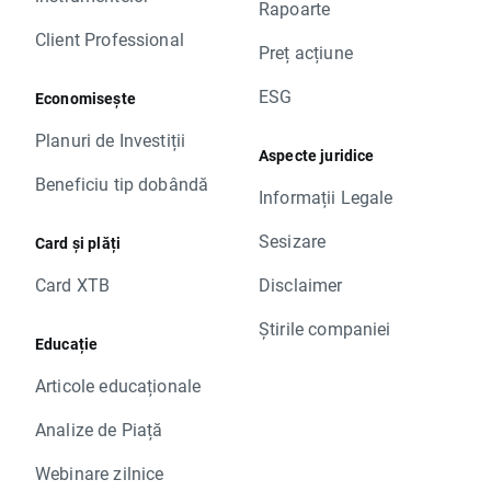
Rapoarte
Client Professional
Preț acțiune
ESG
Economisește
Planuri de Investiții
Aspecte juridice
Beneficiu tip dobândă
Informații Legale
Sesizare
Card și plăți
Card XTB
Disclaimer
Știrile companiei
Educație
Articole educaționale
Analize de Piață
Webinare zilnice