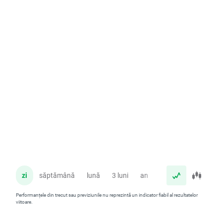
zi
săptămână
lună
3 luni
an
Performanțele din trecut sau previziunile nu reprezintă un indicator fiabil al rezultatelor
viitoare.