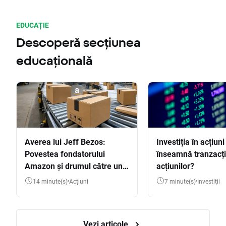
EDUCAȚIE
Descoperă secțiunea
educațională
Averea lui Jeff Bezos:
Investiția în acțiuni
Povestea fondatorului
înseamnă tranzacț
Amazon și drumul către una
acțiunilor?
dintre cele mai mari averi
14 minute(s)
Acțiuni
7 minute(s)
Investiții
din lume
Vezi articole