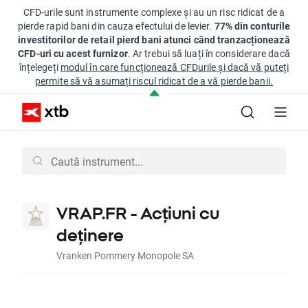
CFD-urile sunt instrumente complexe și au un risc ridicat de a
pierde rapid bani din cauza efectului de levier.
77% din conturile
investitorilor de retail pierd bani atunci când tranzacționează
CFD-uri cu acest furnizor
. Ar trebui să luați în considerare dacă
înțelegeți
modul în care funcționează CFDurile și dacă vă puteți
permite să vă asumați riscul ridicat de a vă pierde banii.
VRAP.FR - Acțiuni cu
deținere
Vranken Pommery Monopole SA