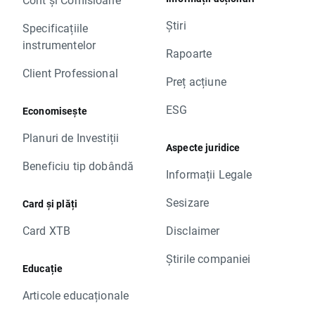
Știri
Specificațiile
instrumentelor
Rapoarte
Client Professional
Preț acțiune
ESG
Economisește
Planuri de Investiții
Aspecte juridice
Beneficiu tip dobândă
Informații Legale
Sesizare
Card și plăți
Card XTB
Disclaimer
Știrile companiei
Educație
Articole educaționale