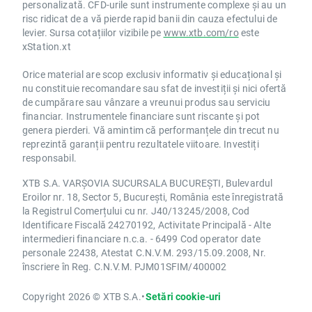
personalizată. CFD-urile sunt instrumente complexe și au un
risc ridicat de a vă pierde rapid banii din cauza efectului de
levier. Sursa cotațiilor vizibile pe
www.xtb.com/ro
este
xStation.xt
Orice material are scop exclusiv informativ și educațional și
nu constituie recomandare sau sfat de investiții și nici ofertă
de cumpărare sau vânzare a vreunui produs sau serviciu
financiar. Instrumentele financiare sunt riscante și pot
genera pierderi. Vă amintim că performanțele din trecut nu
reprezintă garanții pentru rezultatele viitoare. Investiți
responsabil.
XTB S.A. VARȘOVIA SUCURSALA BUCUREȘTI, Bulevardul
Eroilor nr. 18, Sector 5, București, România este înregistrată
la Registrul Comerțului cu nr. J40/13245/2008, Cod
Identificare Fiscală 24270192, Activitate Principală - Alte
intermedieri financiare n.c.a. - 6499 Cod operator date
personale 22438, Atestat C.N.V.M. 293/15.09.2008, Nr.
înscriere în Reg. C.N.V.M. PJM01SFIM/400002
Copyright 2026 © XTB S.A.
•
Setări cookie-uri