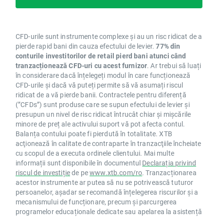
CFD-urile sunt instrumente complexe și au un risc ridicat de a
pierde rapid bani din cauza efectului de levier.
77% din
conturile investitorilor de retail pierd bani atunci când
tranzacționează CFD-uri cu acest furnizor
. Ar trebui să luați
în considerare dacă înțelegeți modul în care funcționează
CFD-urile și dacă vă puteți permite să vă asumați riscul
ridicat de a vă pierde banii. Contractele pentru diferență
(”CFDs”) sunt produse care se supun efectului de levier și
presupun un nivel de risc ridicat întrucât chiar și mișcările
minore de preț ale activului suport vă pot afecta contul.
Balanța contului poate fi pierdută în totalitate. XTB
acţionează în calitate de contraparte în tranzacţiile încheiate
cu scopul de a executa ordinele clientului. Mai multe
informații sunt disponibile în documentul
Declarația privind
riscul de investiție
de pe
www.xtb.com/ro
. Tranzacționarea
acestor instrumente ar putea să nu se potrivească tuturor
persoanelor, așadar se recomandă înțelegerea riscurilor și a
mecanismului de funcționare, precum și parcurgerea
programelor educaționale dedicate sau apelarea la asistență