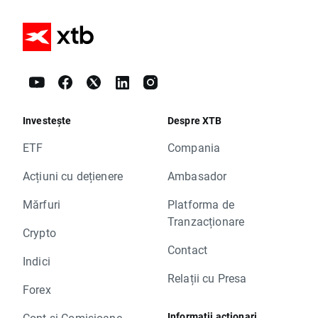
Investește
Despre XTB
ETF
Compania
Acțiuni cu dețienere
Ambasador
Mărfuri
Platforma de
Tranzacționare
Crypto
Contact
Indici
Relații cu Presa
Forex
Informații acționari
Cont și Comisioane