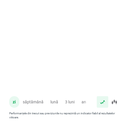
zi
săptămână
lună
3 luni
an
Performanțele din trecut sau previziunile nu reprezintă un indicator fiabil al rezultatelor
viitoare.