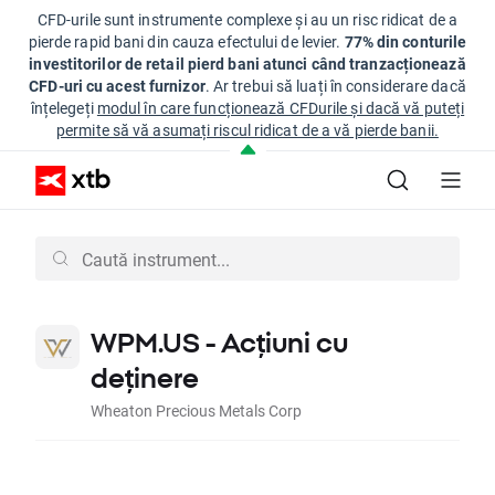
CFD-urile sunt instrumente complexe și au un risc ridicat de a
pierde rapid bani din cauza efectului de levier.
77% din conturile
investitorilor de retail pierd bani atunci când tranzacționează
CFD-uri cu acest furnizor
. Ar trebui să luați în considerare dacă
înțelegeți
modul în care funcționează CFDurile și dacă vă puteți
permite să vă asumați riscul ridicat de a vă pierde banii.
WPM.US - Acțiuni cu
deținere
Wheaton Precious Metals Corp