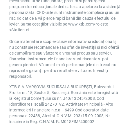
mecanismului de funcționare, precum și parcurgerea
programelor educaționale dedicate sau apelarea la asistență
personalizată. CFD-urile sunt instrumente complexe și au un
risc ridicat de a vă pierde rapid banii din cauza efectului de
levier. Sursa cotațiilor vizibile pe
www.xtb.com/ro
este
xStation.xt
Orice material are scop exclusiv informativ și educațional și
nu constituie recomandare sau sfat de investiții și nici ofertă
de cumpărare sau vânzare a vreunui produs sau serviciu
financiar. Instrumentele financiare sunt riscante și pot
genera pierderi. Vă amintim că performanțele din trecut nu
reprezintă garanții pentru rezultatele viitoare. Investiți
responsabil.
XTB S.A. VARȘOVIA SUCURSALA BUCUREȘTI, Bulevardul
Eroilor nr. 18, Sector 5, București, România este înregistrată
la Registrul Comerțului cu nr. J40/13245/2008, Cod
Identificare Fiscală 24270192, Activitate Principală - Alte
intermedieri financiare n.c.a. - 6499 Cod operator date
personale 22438, Atestat C.N.V.M. 293/15.09.2008, Nr.
înscriere în Reg. C.N.V.M. PJM01SFIM/400002