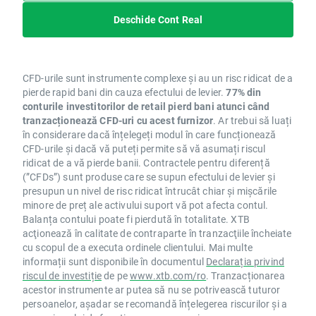
Deschide Cont Real
CFD-urile sunt instrumente complexe și au un risc ridicat de a
pierde rapid bani din cauza efectului de levier.
77% din
conturile investitorilor de retail pierd bani atunci când
tranzacționează CFD-uri cu acest furnizor
. Ar trebui să luați
în considerare dacă înțelegeți modul în care funcționează
CFD-urile și dacă vă puteți permite să vă asumați riscul
ridicat de a vă pierde banii. Contractele pentru diferență
(”CFDs”) sunt produse care se supun efectului de levier și
presupun un nivel de risc ridicat întrucât chiar și mișcările
minore de preț ale activului suport vă pot afecta contul.
Balanța contului poate fi pierdută în totalitate. XTB
acţionează în calitate de contraparte în tranzacţiile încheiate
cu scopul de a executa ordinele clientului. Mai multe
informații sunt disponibile în documentul
Declarația privind
riscul de investiție
de pe
www.xtb.com/ro
. Tranzacționarea
acestor instrumente ar putea să nu se potrivească tuturor
persoanelor, așadar se recomandă înțelegerea riscurilor și a