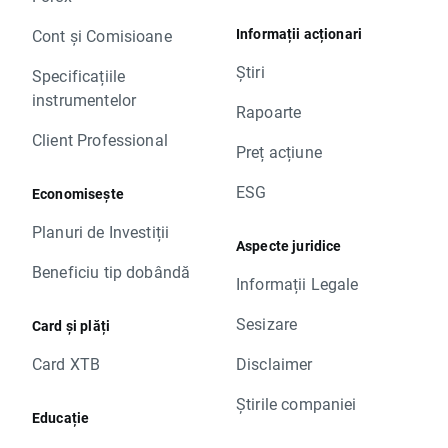
Informații acționari
Cont și Comisioane
Știri
Specificațiile
instrumentelor
Rapoarte
Client Professional
Preț acțiune
ESG
Economisește
Planuri de Investiții
Aspecte juridice
Beneficiu tip dobândă
Informații Legale
Sesizare
Card și plăți
Card XTB
Disclaimer
Știrile companiei
Educație