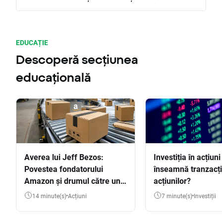
EDUCAȚIE
Descoperă secțiunea
educațională
Averea lui Jeff Bezos:
Investiția în acțiuni
Povestea fondatorului
înseamnă tranzacț
Amazon și drumul către una
acțiunilor?
dintre cele mai mari averi
14 minute(s)
Acțiuni
7 minute(s)
Investiții
din lume