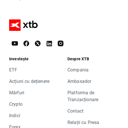
Investește
Despre XTB
ETF
Compania
Acțiuni cu dețienere
Ambasador
Mărfuri
Platforma de
Tranzacționare
Crypto
Contact
Indici
Relații cu Presa
Forex