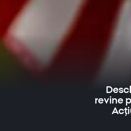
Desch
revine p
Acți