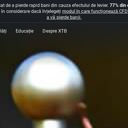
at de a pierde rapid bani din cauza efectului de levier.
77% din c
ți în considerare dacă înțelegeți
modul în care funcționează CFDur
a vă pierde banii.
lăți
Educație
Despre XTB