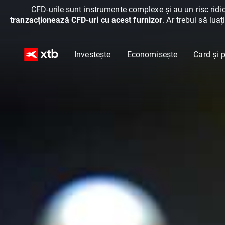
CFD-urile sunt instrumente complexe și au un risc ridic
tranzacționează CFD-uri cu acest furnizor
. Ar trebui să lua
Investește
Economisește
Card și p