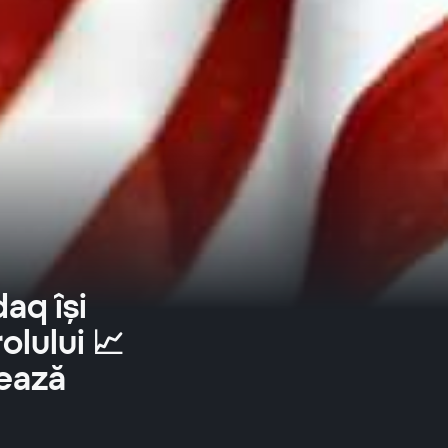
aq își
olului 📈
rează