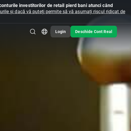
onturile investitorilor de retail pierd bani atunci când
ile și dacă vă puteți permite să vă asumați riscul ridicat de
Login
Deschide Cont Real