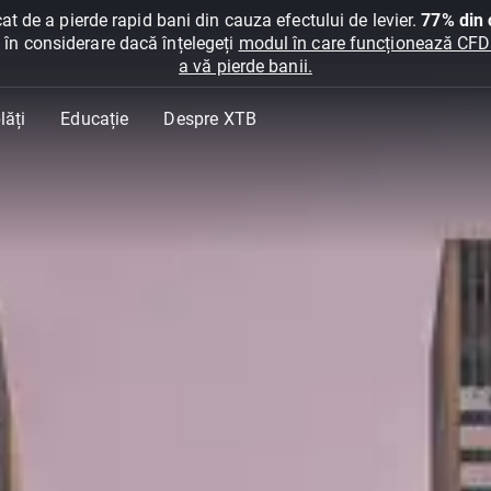
at de a pierde rapid bani din cauza efectului de levier.
77% din c
ți în considerare dacă înțelegeți
modul în care funcționează CFDur
a vă pierde banii.
lăți
Educație
Despre XTB