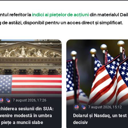
ul referitor la
indici ai piețelor de
acțiuni
din materialul Dai
g de astăzi, disponibil pentru un acces direct și simplificat.
7 august 2026, 17:26
7 august 2026, 15:12
hiderea sesiunii din SUA:
venire modestă în umbra
Dolarul și Nasdaq, un test
 piețe a muncii slabe
decisiv