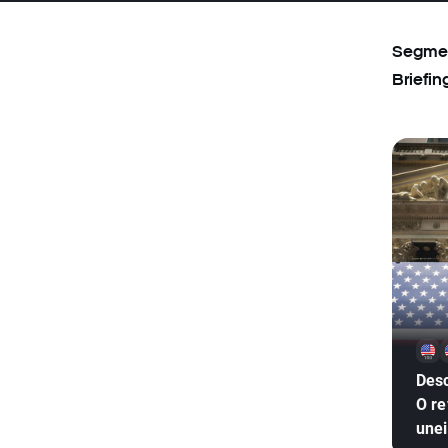
Segment
Briefin
Desc
O re
unei