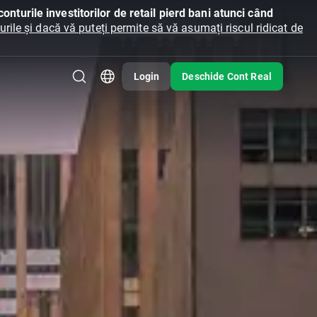
onturile investitorilor de retail pierd bani atunci când
ile și dacă vă puteți permite să vă asumați riscul ridicat de
Login
Deschide Cont Real