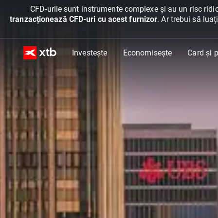
CFD-urile sunt instrumente complexe și au un risc ridic
tranzacționează CFD-uri cu acest furnizor
. Ar trebui să lua
Investește
Economisește
Card și p