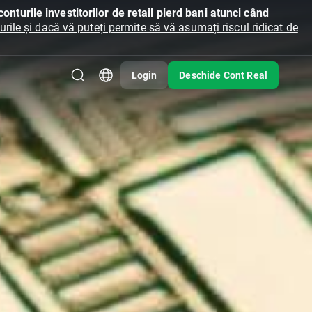
onturile investitorilor de retail pierd bani atunci când
ile și dacă vă puteți permite să vă asumați riscul ridicat de
Login
Deschide Cont Real