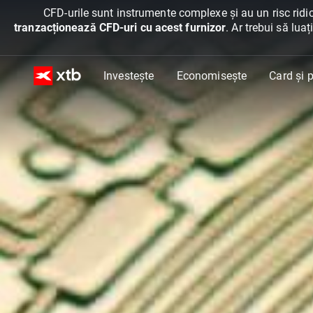
CFD-urile sunt instrumente complexe și au un risc ridic
tranzacționează CFD-uri cu acest furnizor
. Ar trebui să lua
Investește
Economisește
Card și p