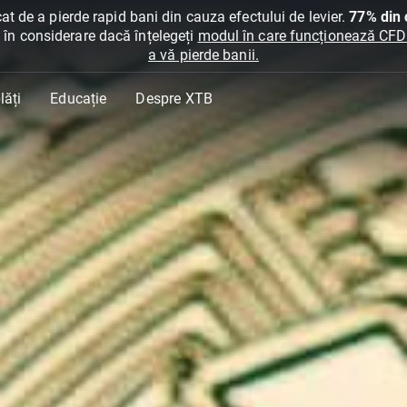
at de a pierde rapid bani din cauza efectului de levier.
77% din c
ți în considerare dacă înțelegeți
modul în care funcționează CFDur
a vă pierde banii.
lăți
Educație
Despre XTB