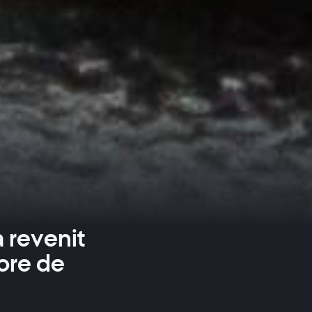
 revenit
jore de