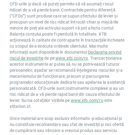
CFD-urile și dacă vă puteți permite să vă asumați riscul
ridicat de a vă pierde banii. Contractele pentru diferență
(”CFDs”) sunt produse care se supun efectului de levier și
presupun un nivel de risc ridicat întrucât chiar și mișcările
minore de preț ale activului suport vă pot afecta contul.
Balanța contului poate fi pierdută în totalitate. XTB
acţionează în calitate de contraparte în tranzacţiile încheiate
cu scopul de a executa ordinele clientului. Mai multe
informații sunt disponibile în documentul
Declarația privind
riscul de investiție
de pe
www.xtb.com/ro
. Tranzacționarea
acestor instrumente ar putea să nu se potrivească tuturor
persoanelor, așadar se recomandă înțelegerea riscurilor și a
mecanismului de funcționare, precum și parcurgerea
programelor educaționale dedicate sau apelarea la asistență
personalizată. CFD-urile sunt instrumente complexe și au un
risc ridicat de a vă pierde rapid banii din cauza efectului de
levier. Sursa cotațiilor vizibile pe
www.xtb.com/ro
este
xStation.xt
Orice material are scop exclusiv informativ și educațional și
nu constituie recomandare sau sfat de investiții și nici ofertă
de cumpărare sau vânzare a vreunui produs sau serviciu