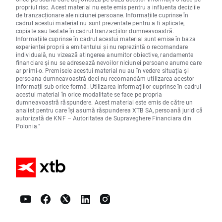
propriul risc. Acest material nu este emis pentru a influenta deciziile
de tranzacționare ale niciunei persoane. Informațiile cuprinse în
cadrul acestui material nu sunt prezentate pentru a fi aplicate,
copiate sau testate în cadrul tranzacțiilor dumneavoastră.
Informațiile cuprinse în cadrul acestui material sunt emise în baza
experienței proprii a emitentului și nu reprezintă o recomandare
individuală, nu vizează atingerea anumitor obiective, randamente
financiare și nu se adresează nevoilor niciunei persoane anume care
ar primi-o. Premisele acestui material nu au în vedere situația și
persoana dumneavoastră deci nu recomandăm utilizarea acestor
informații sub orice formă. Utilizarea informațiilor cuprinse în cadrul
acestui material în orice modalitate se face pe propria
dumneavoastră răspundere. Acest material este emis de către un
analist pentru care își asumă răspunderea XTB SA, persoană juridică
autorizată de KNF – Autoritatea de Supraveghere Financiara din
Polonia."