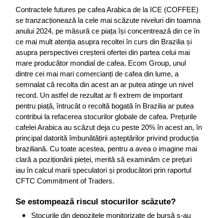
Contractele futures pe cafea Arabica de la ICE (COFFEE) 
se tranzacționează la cele mai scăzute niveluri din toamna 
anului 2024, pe măsură ce piața își concentrează din ce în 
ce mai mult atenția asupra recoltei în curs din Brazilia și 
asupra perspectivei creșterii ofertei din partea celui mai 
mare producător mondial de cafea. Ecom Group, unul 
dintre cei mai mari comercianți de cafea din lume, a 
semnalat că recolta din acest an ar putea atinge un nivel 
record. Un astfel de rezultat ar fi extrem de important 
pentru piață, întrucât o recoltă bogată în Brazilia ar putea 
contribui la refacerea stocurilor globale de cafea. Prețurile 
cafelei Arabica au scăzut deja cu peste 20% în acest an, în 
principal datorită îmbunătățirii așteptărilor privind producția 
braziliană. Cu toate acestea, pentru a avea o imagine mai 
clară a poziționării pieței, merită să examinăm ce prețuri 
iau în calcul marii speculatori și producători prin raportul 
CFTC Commitment of Traders.
Se estompează riscul stocurilor scăzute?
Stocurile din depozitele monitorizate de bursă s-au 