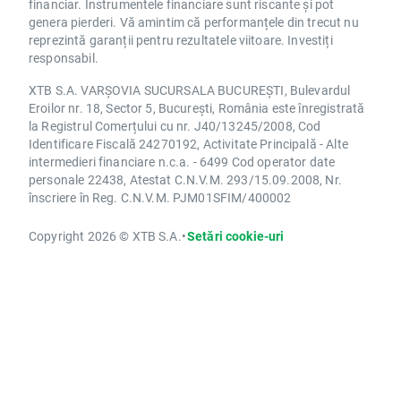
financiar. Instrumentele financiare sunt riscante și pot
genera pierderi. Vă amintim că performanțele din trecut nu
reprezintă garanții pentru rezultatele viitoare. Investiți
responsabil.
XTB S.A. VARȘOVIA SUCURSALA BUCUREȘTI, Bulevardul
Eroilor nr. 18, Sector 5, București, România este înregistrată
la Registrul Comerțului cu nr. J40/13245/2008, Cod
Identificare Fiscală 24270192, Activitate Principală - Alte
intermedieri financiare n.c.a. - 6499 Cod operator date
personale 22438, Atestat C.N.V.M. 293/15.09.2008, Nr.
înscriere în Reg. C.N.V.M. PJM01SFIM/400002
Copyright 2026 © XTB S.A.
•
Setări cookie-uri