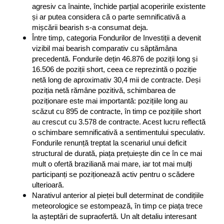
agresiv ca înainte, închide parțial acoperirile existente 
și ar putea considera că o parte semnificativă a 
mișcării bearish s-a consumat deja.
Între timp, categoria Fondurilor de Investiții a devenit 
vizibil mai bearish comparativ cu săptămâna 
precedentă. Fondurile dețin 46.876 de poziții long și 
16.506 de poziții short, ceea ce reprezintă o poziție 
netă long de aproximativ 30,4 mii de contracte. Deși 
poziția netă rămâne pozitivă, schimbarea de 
poziționare este mai importantă: pozițiile long au 
scăzut cu 895 de contracte, în timp ce pozițiile short 
au crescut cu 3.578 de contracte. Acest lucru reflectă 
o schimbare semnificativă a sentimentului speculativ. 
Fondurile renunță treptat la scenariul unui deficit 
structural de durată, piața prețuiește din ce în ce mai 
mult o ofertă braziliană mai mare, iar tot mai mulți 
participanți se poziționează activ pentru o scădere 
ulterioară.
Narativul anterior al pieței bull determinat de condițiile 
meteorologice se estompează, în timp ce piața trece 
la așteptări de supraofertă. Un alt detaliu interesant 