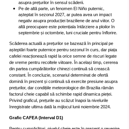
asupra prețurilor în sensul scăderii.
Pe de altă parte, un fenomen El Niño puternic, 
așteptat în sezonul 2027, ar putea avea un impact 
negativ asupra producției braziliene de anul viitor. O 
altă preocupare este potențiala întârziere a ploilor în 
septembrie și octombrie, luni cruciale pentru înflorire.
Scăderea actuală a prețurilor se bazează în principal pe 
așteptări foarte puternice pentru sezonul în curs, dar piața 
cafelei reacționează rapid la orice semne de riscuri legate 
de vreme pentru recoltele viitoare. În același timp, cererea 
din partea cumpărătorilor chinezi continuă să crească 
constant. În concluzie, scenariul determinat de ofertă 
domină în prezent și continuă să exercite presiune asupra 
prețurilor, dar condițiile meteorologice din Brazilia rămân 
factorul cheie capabil să schimbe rapid dinamica pieței. 
Privind graficul, prețurile au scăzut înapoi la nivelurile 
înregistrate ultima dată la mijlocul lunii noiembrie 2024.
Grafic CAFEA (Interval D1)
Pentru cumpărători, nivelul cheie este în prezent o revenire 