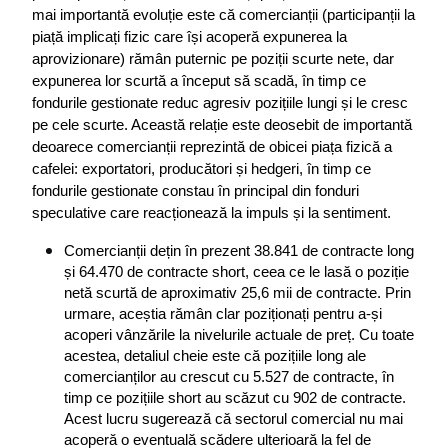
mai importantă evoluție este că comercianții (participanții la 
piață implicați fizic care își acoperă expunerea la 
aprovizionare) rămân puternic pe poziții scurte nete, dar 
expunerea lor scurtă a început să scadă, în timp ce 
fondurile gestionate reduc agresiv pozițiile lungi și le cresc 
pe cele scurte. Această relație este deosebit de importantă 
deoarece comercianții reprezintă de obicei piața fizică a 
cafelei: exportatori, producători și hedgeri, în timp ce 
fondurile gestionate constau în principal din fonduri 
speculative care reacționează la impuls și la sentiment.
Comercianții dețin în prezent 38.841 de contracte long 
și 64.470 de contracte short, ceea ce le lasă o poziție 
netă scurtă de aproximativ 25,6 mii de contracte. Prin 
urmare, aceștia rămân clar poziționați pentru a-și 
acoperi vânzările la nivelurile actuale de preț. Cu toate 
acestea, detaliul cheie este că pozițiile long ale 
comercianților au crescut cu 5.527 de contracte, în 
timp ce pozițiile short au scăzut cu 902 de contracte. 
Acest lucru sugerează că sectorul comercial nu mai 
acoperă o eventuală scădere ulterioară la fel de 