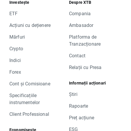
Investește
Despre XTB
ETF
Compania
Acțiuni cu dețienere
Ambasador
Mărfuri
Platforma de
Tranzacționare
Crypto
Contact
Indici
Relații cu Presa
Forex
Informații acționari
Cont și Comisioane
Știri
Specificațiile
instrumentelor
Rapoarte
Client Professional
Preț acțiune
ESG
Economisește