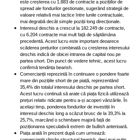
este creșterea cu 1.883 de contracte a pozițiilor de 
spread ale fondurilor gestionate, sugerând strategii de 
valoare relativă mai tactice între lunile contractuale, 
mai degrabă decât simple poziții long direcționale.
Interesul deschis a crescut la 182.249 de contracte, 
cu 6.204 contracte mai mult față de săptămâna 
precedentă. Acest lucru este important deoarece 
scăderea prețurilor combinată cu creșterea interesului 
deschis indică de obicei intrarea de capital nou pe 
partea short. Din punct de vedere tehnic, acest lucru 
confirmă tendința bearish.
Comercianții reprezintă în continuare o pondere foarte 
mare din pozițiile short de pe piață, reprezentând 
35,4% din totalul interesului deschis pe partea short. 
Acest lucru continuă să arate că piața fizică utilizează 
prețuri relativ ridicate pentru a-și acoperi vânzările. În 
același timp, ponderea fondurilor de investiții în 
interesul deschis long a scăzut brusc de la 39,3% la 
25,7%, marcând o schimbare majoră față de 
poziționarea speculativă extrem de bullish anterioară.
Piața arată în prezent după cum urmează: 
comercianții rămân structural bearish, deși mai puțin 