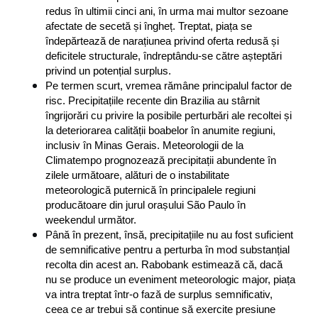
redus în ultimii cinci ani, în urma mai multor sezoane 
afectate de secetă și îngheț. Treptat, piața se 
îndepărtează de narațiunea privind oferta redusă și 
deficitele structurale, îndreptându-se către așteptări 
privind un potențial surplus.
Pe termen scurt, vremea rămâne principalul factor de 
risc. Precipitațiile recente din Brazilia au stârnit 
îngrijorări cu privire la posibile perturbări ale recoltei și 
la deteriorarea calității boabelor în anumite regiuni, 
inclusiv în Minas Gerais. Meteorologii de la 
Climatempo prognozează precipitații abundente în 
zilele următoare, alături de o instabilitate 
meteorologică puternică în principalele regiuni 
producătoare din jurul orașului São Paulo în 
weekendul următor.
Până în prezent, însă, precipitațiile nu au fost suficient 
de semnificative pentru a perturba în mod substanțial 
recolta din acest an. Rabobank estimează că, dacă 
nu se produce un eveniment meteorologic major, piața 
va intra treptat într-o fază de surplus semnificativ, 
ceea ce ar trebui să continue să exercite presiune 