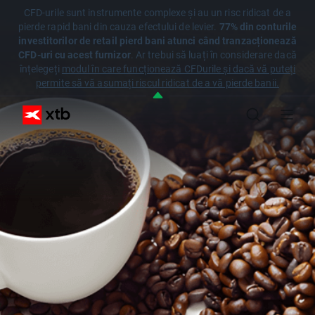
CFD-urile sunt instrumente complexe și au un risc ridicat de a
pierde rapid bani din cauza efectului de levier.
77% din conturile
investitorilor de retail pierd bani atunci când tranzacționează
CFD-uri cu acest furnizor
. Ar trebui să luați în considerare dacă
înțelegeți
modul în care funcționează CFDurile și dacă vă puteți
permite să vă asumați riscul ridicat de a vă pierde banii.