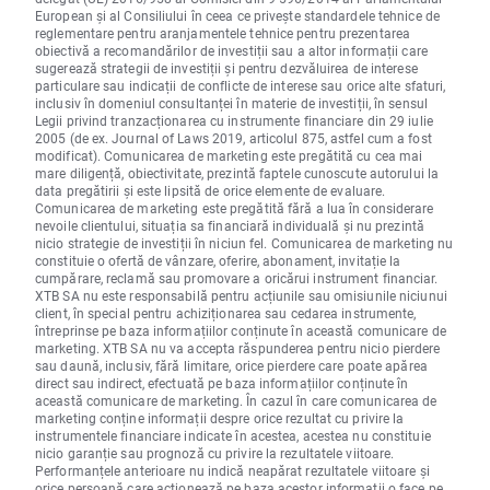
European și al Consiliului în ceea ce privește standardele tehnice de
reglementare pentru aranjamentele tehnice pentru prezentarea
obiectivă a recomandărilor de investiții sau a altor informații care
sugerează strategii de investiții și pentru dezvăluirea de interese
particulare sau indicații de conflicte de interese sau orice alte sfaturi,
inclusiv în domeniul consultanței în materie de investiții, în sensul
Legii privind tranzacționarea cu instrumente financiare din 29 iulie
2005 (de ex. Journal of Laws 2019, articolul 875, astfel cum a fost
modificat). Comunicarea de marketing este pregătită cu cea mai
mare diligență, obiectivitate, prezintă faptele cunoscute autorului la
data pregătirii și este lipsită de orice elemente de evaluare.
Comunicarea de marketing este pregătită fără a lua în considerare
nevoile clientului, situația sa financiară individuală și nu prezintă
nicio strategie de investiții în niciun fel. Comunicarea de marketing nu
constituie o ofertă de vânzare, oferire, abonament, invitație la
cumpărare, reclamă sau promovare a oricărui instrument financiar.
XTB SA nu este responsabilă pentru acțiunile sau omisiunile niciunui
client, în special pentru achiziționarea sau cedarea instrumente,
întreprinse pe baza informațiilor conținute în această comunicare de
marketing. XTB SA nu va accepta răspunderea pentru nicio pierdere
sau daună, inclusiv, fără limitare, orice pierdere care poate apărea
direct sau indirect, efectuată pe baza informațiilor conținute în
această comunicare de marketing. În cazul în care comunicarea de
marketing conține informații despre orice rezultat cu privire la
instrumentele financiare indicate în acestea, acestea nu constituie
nicio garanție sau prognoză cu privire la rezultatele viitoare.
Performanțele anterioare nu indică neapărat rezultatele viitoare și
orice persoană care acționează pe baza acestor informații o face pe