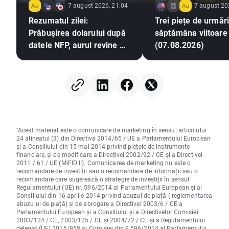
7 august 2026, 21:04
7 august 20
Rezumatul zilei:
Trei piețe de urmări
Prăbușirea dolarului după
săptămâna viitoare
datele NFP, aurul revine pe
(07.08.2026)
un trend ascendent
"Acest material este o comunicare de marketing în sensul articolului
24 alineatul (3) din Directiva 2014/65 / UE a Parlamentului European
și a Consiliului din 15 mai 2014 privind piețele de instrumente
financiare, și de modificare a Directivei 2002/92 / CE și a Directivei
2011 / 61 / UE (MiFID II). Comunicarea de marketing nu este o
recomandare de investiții sau o recomandare de informații sau o
recomandare care sugerează o strategie de investiții în sensul
Regulamentului (UE) nr. 596/2014 al Parlamentului European și al
Consiliului din 16 aprilie 2014 privind abuzul de piață ( reglementarea
abuzului de piață) și de abrogare a Directivei 2003/6 / CE a
Parlamentului European și a Consiliului și a Directivelor Comisiei
2003/124 / CE, 2003/125 / CE și 2004/72 / CE și a Regulamentului
delegat (UE) 2016/958 al Comisiei din 9 596/2014 al Parlamentului