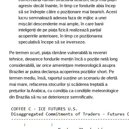
agresiv decât înainte, în timp ce fondurile abia încep 
să se îndrepte către o poziționare mai bearish. Acest 
lucru semnalează adesea faza de mijloc a unei 
mișcări descendente mai ample, în care banii 
inteligenți de pe piața fizică realizează parțial 
acoperirile anterioare, în timp ce poziționarea 
speculativă începe să se inverseze.
Pe termen scurt, piața rămâne vulnerabilă la reveniri 
tehnice, deoarece fondurile mențin încă o poziție netă long 
considerabilă, iar orice amenințare meteorologică asupra 
Braziliei ar putea declanșa acoperirea pozițiilor short. Pe 
termen mediu, însă, raportul susține un scenariu de ofertă 
mai mare, refacerea stocurilor și scăderea treptată a 
prețurilor la Arabica, cu condiția ca condițiile meteorologice 
din Brazilia să nu se deterioreze semnificativ.