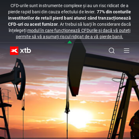
CFD-urile sunt instrumente complexe și au un risc ridicat de a
pierde rapid bani din cauza efectului de levier.
77% din conturile
investitorilor de retail pierd bani atunci când tranzacționează
CFD-uri cu acest furnizor
. Ar trebui să luați în considerare dacă
înțelegeți
modul în care funcționează CFDurile și dacă vă puteți
permite să vă asumați riscul ridicat de a vă pierde banii.