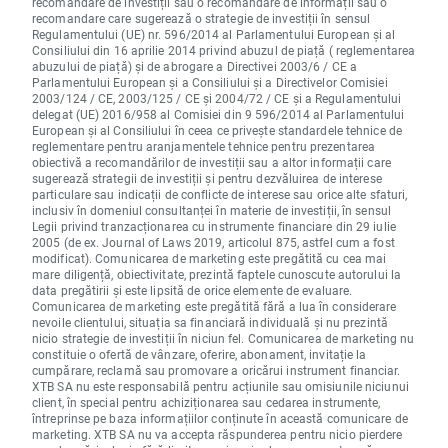
recomandare de investiții sau o recomandare de informații sau o
recomandare care sugerează o strategie de investiții în sensul
Regulamentului (UE) nr. 596/2014 al Parlamentului European și al
Consiliului din 16 aprilie 2014 privind abuzul de piață ( reglementarea
abuzului de piață) și de abrogare a Directivei 2003/6 / CE a
Parlamentului European și a Consiliului și a Directivelor Comisiei
2003/124 / CE, 2003/125 / CE și 2004/72 / CE și a Regulamentului
delegat (UE) 2016/958 al Comisiei din 9 596/2014 al Parlamentului
European și al Consiliului în ceea ce privește standardele tehnice de
reglementare pentru aranjamentele tehnice pentru prezentarea
obiectivă a recomandărilor de investiții sau a altor informații care
sugerează strategii de investiții și pentru dezvăluirea de interese
particulare sau indicații de conflicte de interese sau orice alte sfaturi,
inclusiv în domeniul consultanței în materie de investiții, în sensul
Legii privind tranzacționarea cu instrumente financiare din 29 iulie
2005 (de ex. Journal of Laws 2019, articolul 875, astfel cum a fost
modificat). Comunicarea de marketing este pregătită cu cea mai
mare diligență, obiectivitate, prezintă faptele cunoscute autorului la
data pregătirii și este lipsită de orice elemente de evaluare.
Comunicarea de marketing este pregătită fără a lua în considerare
nevoile clientului, situația sa financiară individuală și nu prezintă
nicio strategie de investiții în niciun fel. Comunicarea de marketing nu
constituie o ofertă de vânzare, oferire, abonament, invitație la
cumpărare, reclamă sau promovare a oricărui instrument financiar.
XTB SA nu este responsabilă pentru acțiunile sau omisiunile niciunui
client, în special pentru achiziționarea sau cedarea instrumente,
întreprinse pe baza informațiilor conținute în această comunicare de
marketing. XTB SA nu va accepta răspunderea pentru nicio pierdere