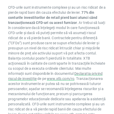
CFD-urile sunt instrumente complexe și au un risc ridicat de a
pierde rapid bani din cauza efectului de levier.
77% din
conturile investitorilor de retail pierd bani atunci când
tranzacționează CFD-uri cu acest furnizor
. Ar trebui să luați
în considerare dacă înțelegeți modul în care funcționează
CFD-urile și dacă vă puteți permite să vă asumați riscul
ridicat de a vă pierde banii. Contractele pentru diferență
(”CFDs”) sunt produse care se supun efectului de levier și
presupun un nivel de risc ridicat întrucât chiar și mișcările
minore de preț ale activului suport vă pot afecta contul.
Balanța contului poate fi pierdută în totalitate. XTB
acţionează în calitate de contraparte în tranzacţiile încheiate
cu scopul de a executa ordinele clientului. Mai multe
informații sunt disponibile în documentul
Declarația privind
riscul de investiție
de pe
www.xtb.com/ro
. Tranzacționarea
acestor instrumente ar putea să nu se potrivească tuturor
persoanelor, așadar se recomandă înțelegerea riscurilor și a
mecanismului de funcționare, precum și parcurgerea
programelor educaționale dedicate sau apelarea la asistență
personalizată. CFD-urile sunt instrumente complexe și au un
risc ridicat de a vă pierde rapid banii din cauza efectului de