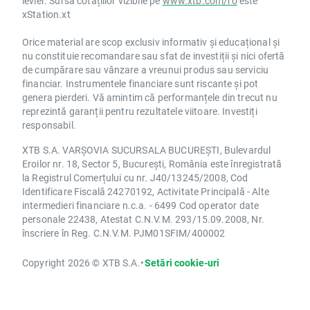
levier. Sursa cotațiilor vizibile pe
www.xtb.com/ro
este
xStation.xt
Orice material are scop exclusiv informativ și educațional și
nu constituie recomandare sau sfat de investiții și nici ofertă
de cumpărare sau vânzare a vreunui produs sau serviciu
financiar. Instrumentele financiare sunt riscante și pot
genera pierderi. Vă amintim că performanțele din trecut nu
reprezintă garanții pentru rezultatele viitoare. Investiți
responsabil.
XTB S.A. VARȘOVIA SUCURSALA BUCUREȘTI, Bulevardul
Eroilor nr. 18, Sector 5, București, România este înregistrată
la Registrul Comerțului cu nr. J40/13245/2008, Cod
Identificare Fiscală 24270192, Activitate Principală - Alte
intermedieri financiare n.c.a. - 6499 Cod operator date
personale 22438, Atestat C.N.V.M. 293/15.09.2008, Nr.
înscriere în Reg. C.N.V.M. PJM01SFIM/400002
Copyright 2026 © XTB S.A.
•
Setări cookie-uri