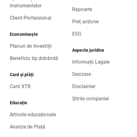
instrumentelor
Rapoarte
Client Professional
Preț acțiune
ESG
Economisește
Planuri de Investiții
Aspecte juridice
Beneficiu tip dobândă
Informații Legale
Sesizare
Card și plăți
Card XTB
Disclaimer
Știrile companiei
Educație
Articole educaționale
Analize de Piață