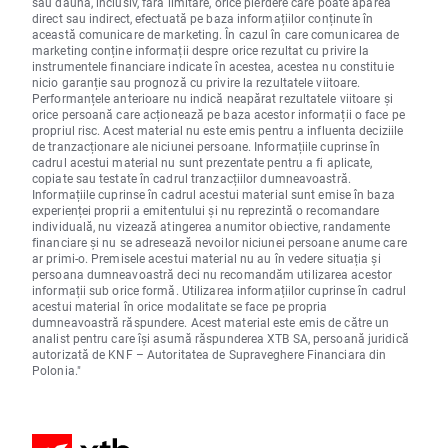
sau daună, inclusiv, fără limitare, orice pierdere care poate apărea
direct sau indirect, efectuată pe baza informațiilor conținute în
această comunicare de marketing. În cazul în care comunicarea de
marketing conține informații despre orice rezultat cu privire la
instrumentele financiare indicate în acestea, acestea nu constituie
nicio garanție sau prognoză cu privire la rezultatele viitoare.
Performanțele anterioare nu indică neapărat rezultatele viitoare și
orice persoană care acționează pe baza acestor informații o face pe
propriul risc. Acest material nu este emis pentru a influenta deciziile
de tranzacționare ale niciunei persoane. Informațiile cuprinse în
cadrul acestui material nu sunt prezentate pentru a fi aplicate,
copiate sau testate în cadrul tranzacțiilor dumneavoastră.
Informațiile cuprinse în cadrul acestui material sunt emise în baza
experienței proprii a emitentului și nu reprezintă o recomandare
individuală, nu vizează atingerea anumitor obiective, randamente
financiare și nu se adresează nevoilor niciunei persoane anume care
ar primi-o. Premisele acestui material nu au în vedere situația și
persoana dumneavoastră deci nu recomandăm utilizarea acestor
informații sub orice formă. Utilizarea informațiilor cuprinse în cadrul
acestui material în orice modalitate se face pe propria
dumneavoastră răspundere. Acest material este emis de către un
analist pentru care își asumă răspunderea XTB SA, persoană juridică
autorizată de KNF – Autoritatea de Supraveghere Financiara din
Polonia."