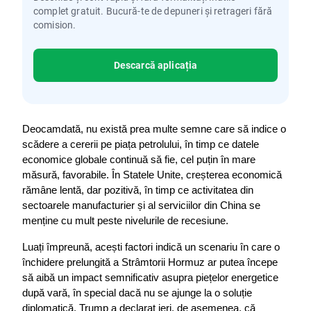
complet gratuit. Bucură-te de depuneri și retrageri fără
comision.
Descarcă aplicația
Deocamdată, nu există prea multe semne care să indice o 
scădere a cererii pe piața petrolului, în timp ce datele 
economice globale continuă să fie, cel puțin în mare 
măsură, favorabile. În Statele Unite, creșterea economică 
rămâne lentă, dar pozitivă, în timp ce activitatea din 
sectoarele manufacturier și al serviciilor din China se 
menține cu mult peste nivelurile de recesiune.
Luați împreună, acești factori indică un scenariu în care o 
închidere prelungită a Strâmtorii Hormuz ar putea începe 
să aibă un impact semnificativ asupra piețelor energetice 
după vară, în special dacă nu se ajunge la o soluție 
diplomatică. Trump a declarat ieri, de asemenea, că 