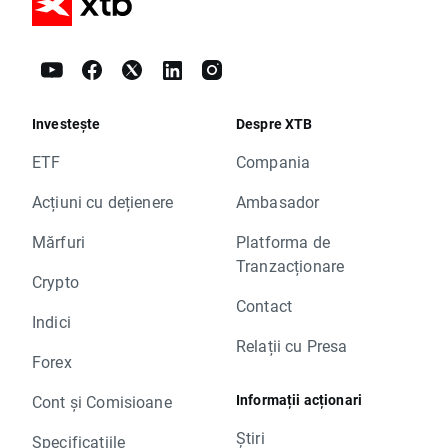
Investește
Despre XTB
ETF
Compania
Acțiuni cu dețienere
Ambasador
Mărfuri
Platforma de
Tranzacționare
Crypto
Contact
Indici
Relații cu Presa
Forex
Informații acționari
Cont și Comisioane
Știri
Specificațiile