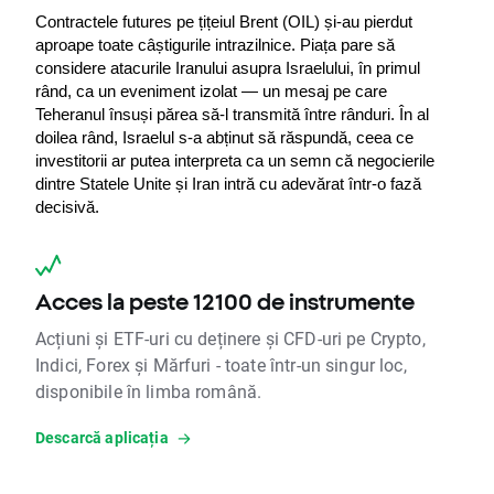
Contractele futures pe țițeiul Brent (OIL) și-au pierdut 
aproape toate câștigurile intrazilnice. Piața pare să 
considere atacurile Iranului asupra Israelului, în primul 
rând, ca un eveniment izolat — un mesaj pe care 
Teheranul însuși părea să-l transmită între rânduri. În al 
doilea rând, Israelul s-a abținut să răspundă, ceea ce 
investitorii ar putea interpreta ca un semn că negocierile 
dintre Statele Unite și Iran intră cu adevărat într-o fază 
decisivă.
Acces la peste 12100 de instrumente
Acțiuni și ETF-uri cu deținere și CFD-uri pe Crypto,
Indici, Forex și Mărfuri - toate într-un singur loc,
disponibile în limba română.
Descarcă aplicația