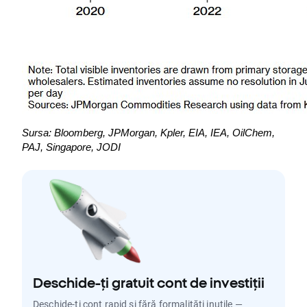
Sursa: Bloomberg, JPMorgan, Kpler, EIA, IEA, OilChem, 
PAJ, Singapore, JODI
Deschide-ți gratuit cont de investiții
Deschide-ți cont rapid și fără formalități inutile —