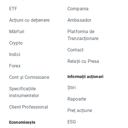
ETF
Compania
Acțiuni cu dețienere
Ambasador
Mărfuri
Platforma de
Tranzacționare
Crypto
Contact
Indici
Relații cu Presa
Forex
Informații acționari
Cont și Comisioane
Știri
Specificațiile
instrumentelor
Rapoarte
Client Professional
Preț acțiune
ESG
Economisește