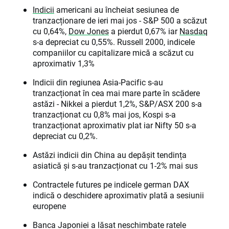
Indicii
americani au încheiat sesiunea de
tranzacționare de ieri mai jos - S&P 500 a scăzut
cu 0,64%,
Dow Jones
a pierdut 0,67% iar
Nasdaq
s-a depreciat cu 0,55%. Russell 2000, indicele
companiilor cu capitalizare mică a scăzut cu
aproximativ 1,3%
Indicii din regiunea Asia-Pacific s-au
tranzacționat în cea mai mare parte în scădere
astăzi - Nikkei a pierdut 1,2%, S&P/ASX 200 s-a
tranzacționat cu 0,8% mai jos, Kospi s-a
tranzacționat aproximativ plat iar Nifty 50 s-a
depreciat cu 0,2%.
Astăzi indicii din China au depășit tendința
asiatică și s-au tranzacționat cu 1-2% mai sus
Contractele futures pe indicele german DAX
indică o deschidere aproximativ plată a sesiunii
europene
Banca Japoniei a lăsat neschimbate ratele