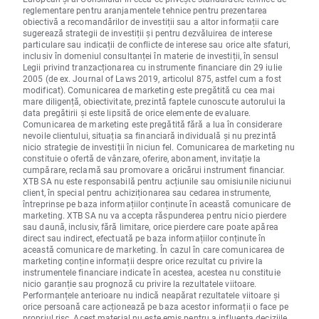
reglementare pentru aranjamentele tehnice pentru prezentarea
obiectivă a recomandărilor de investiții sau a altor informații care
sugerează strategii de investiții și pentru dezvăluirea de interese
particulare sau indicații de conflicte de interese sau orice alte sfaturi,
inclusiv în domeniul consultanței în materie de investiții, în sensul
Legii privind tranzacționarea cu instrumente financiare din 29 iulie
2005 (de ex. Journal of Laws 2019, articolul 875, astfel cum a fost
modificat). Comunicarea de marketing este pregătită cu cea mai
mare diligență, obiectivitate, prezintă faptele cunoscute autorului la
data pregătirii și este lipsită de orice elemente de evaluare.
Comunicarea de marketing este pregătită fără a lua în considerare
nevoile clientului, situația sa financiară individuală și nu prezintă
nicio strategie de investiții în niciun fel. Comunicarea de marketing nu
constituie o ofertă de vânzare, oferire, abonament, invitație la
cumpărare, reclamă sau promovare a oricărui instrument financiar.
XTB SA nu este responsabilă pentru acțiunile sau omisiunile niciunui
client, în special pentru achiziționarea sau cedarea instrumente,
întreprinse pe baza informațiilor conținute în această comunicare de
marketing. XTB SA nu va accepta răspunderea pentru nicio pierdere
sau daună, inclusiv, fără limitare, orice pierdere care poate apărea
direct sau indirect, efectuată pe baza informațiilor conținute în
această comunicare de marketing. În cazul în care comunicarea de
marketing conține informații despre orice rezultat cu privire la
instrumentele financiare indicate în acestea, acestea nu constituie
nicio garanție sau prognoză cu privire la rezultatele viitoare.
Performanțele anterioare nu indică neapărat rezultatele viitoare și
orice persoană care acționează pe baza acestor informații o face pe
propriul risc. Acest material nu este emis pentru a influenta deciziile