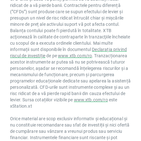
ridicat de a vă pierde banii. Contractele pentru diferență
(”CFDs”) sunt produse care se supun efectului de levier și
presupun un nivel de risc ridicat întrucât chiar și mișcările
minore de preț ale activului suport vă pot afecta contul.
Balanța contului poate fi pierdută în totalitate. XTB
acţionează în calitate de contraparte în tranzacţiile încheiate
cu scopul de a executa ordinele clientului. Mai multe
informații sunt disponibile în documentul
Declarația privind
riscul de investiție
de pe
www.xtb.com/ro
. Tranzacționarea
acestor instrumente ar putea să nu se potrivească tuturor
persoanelor, așadar se recomandă înțelegerea riscurilor și a
mecanismului de funcționare, precum și parcurgerea
programelor educaționale dedicate sau apelarea la asistență
personalizată. CFD-urile sunt instrumente complexe și au un
risc ridicat de a vă pierde rapid banii din cauza efectului de
levier. Sursa cotațiilor vizibile pe
www.xtb.com/ro
este
xStation.xt
Orice material are scop exclusiv informativ și educațional și
nu constituie recomandare sau sfat de investiții și nici ofertă
de cumpărare sau vânzare a vreunui produs sau serviciu
financiar. Instrumentele financiare sunt riscante și pot