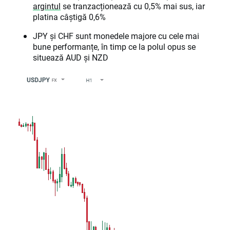
argintul
se tranzacționează cu 0,5% mai sus, iar
platina câștigă 0,6%
JPY și CHF sunt monedele majore cu cele mai
bune performanțe, în timp ce la polul opus se
situează AUD și NZD