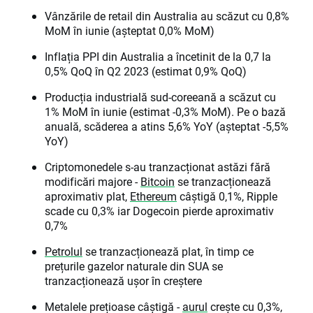
Vânzările de retail din Australia au scăzut cu 0,8%
MoM în iunie (așteptat 0,0% MoM)
Inflația PPI din Australia a încetinit de la 0,7 la
0,5% QoQ în Q2 2023 (estimat 0,9% QoQ)
Producția industrială sud-coreeană a scăzut cu
1% MoM în iunie (estimat -0,3% MoM). Pe o bază
anuală, scăderea a atins 5,6% YoY (așteptat -5,5%
YoY)
Criptomonedele s-au tranzacționat astăzi fără
modificări majore -
Bitcoin
se tranzacționează
aproximativ plat,
Ethereum
câștigă 0,1%, Ripple
scade cu 0,3% iar Dogecoin pierde aproximativ
0,7%
Petrolul
se tranzacționează plat, în timp ce
prețurile gazelor naturale din SUA se
tranzacționează ușor în creștere
Metalele prețioase câștigă -
aurul
crește cu 0,3%,