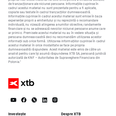
de tranzacționare ale niciunei persoane. Informațiile cuprinse în
cadrul acestui material nu sunt prezentate pentru a fi aplicate,
copiate sau testate în cadrul tranzacțiilor dumneavoastră.
Informațiile cuprinse în cadrul acestui material sunt emise în baza
experienței proprii a emitentului și nu reprezintă o recomandare
individuală, nu vizează atingerea anumitor obiective, randamente
financiare și nu se adresează nevoilor niciunei persoane anume care
ar primi-o. Premisele acestui material nu au în vedere situația și
persoana dumneavoastră deci nu recomandăm utilizarea acestor
informații sub orice formă. Utilizarea informațiilor cuprinse în cadrul
acestui material în orice modalitate se face pe propria
dumneavoastră răspundere. Acest material este emis de către un
analist pentru care își asumă răspunderea XTB SA, persoană juridică
autorizată de KNF – Autoritatea de Supraveghere Financiara din
Polonia."
Investește
Despre XTB