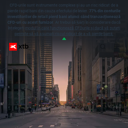
CFD-urile sunt instrumente complexe și au un risc ridicat de a
pierde rapid bani din cauza efectului de levier.
77% din conturile
investitorilor de retail pierd bani atunci când tranzacționează
CFD-uri cu acest furnizor
. Ar trebui să luați în considerare dacă
înțelegeți
modul în care funcționează CFDurile și dacă vă puteți
permite să vă asumați riscul ridicat de a vă pierde banii.