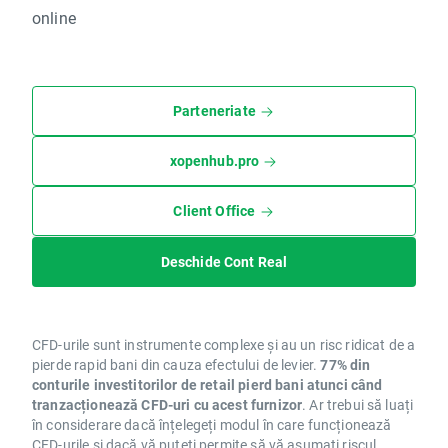
online
Parteneriate
xopenhub.pro
Client Office
Deschide Cont Real
CFD-urile sunt instrumente complexe și au un risc ridicat de a
pierde rapid bani din cauza efectului de levier.
77% din
conturile investitorilor de retail pierd bani atunci când
tranzacționează CFD-uri cu acest furnizor
. Ar trebui să luați
în considerare dacă înțelegeți modul în care funcționează
CFD-urile și dacă vă puteți permite să vă asumați riscul