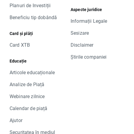
Planuri de Investiții
Aspecte juridice
Beneficiu tip dobândă
Informații Legale
Sesizare
Card și plăți
Card XTB
Disclaimer
Știrile companiei
Educație
Articole educaționale
Analize de Piață
Webinare zilnice
Calendar de piață
Ajutor
Securitatea în mediul