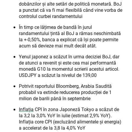
dobânzilor și alte setări de politică monetară. BoJ
a punctat că va fi mai flexibilă când vine vorba de
controlul curbei randamentului
În timp ce lățimea de bandă în jurul
randamentului țintă al BoJ a rămas neschimbată
la +-0,50%, banca a explicat că își poate permite
acum să devieze mai mult decât atât.
Yenul japonez a scăzut în urma deciziei BoJ, dar
de atunci a revenit și este cea mai performantă
monedă G10 la momentul scrierii acestui articol.
USDJPY a scăzut la nivelul de 139,00
Potrivit raportului Bloomberg, Arabia Saudită
probabil va extinde reducerea producției de 1
milion de barili până în septembrie
Inflația
CPI în zona Japoneză Tokyo a scăzut de
la 3,2 la 3,0% YoY în iulie (estimat 2,9% YoY).
Inflația core CPI (excluzând alimentele și energia)
a accelerat de la 3,8 la 4,0% YoY