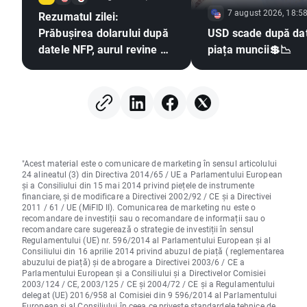
7 august 2026, 18:5
Rezumatul zilei:
Prăbușirea dolarului după
USD scade după dat
datele NFP, aurul revine pe
piața muncii💲📉
un trend ascendent
"Acest material este o comunicare de marketing în sensul articolului
24 alineatul (3) din Directiva 2014/65 / UE a Parlamentului European
și a Consiliului din 15 mai 2014 privind piețele de instrumente
financiare, și de modificare a Directivei 2002/92 / CE și a Directivei
2011 / 61 / UE (MiFID II). Comunicarea de marketing nu este o
recomandare de investiții sau o recomandare de informații sau o
recomandare care sugerează o strategie de investiții în sensul
Regulamentului (UE) nr. 596/2014 al Parlamentului European și al
Consiliului din 16 aprilie 2014 privind abuzul de piață ( reglementarea
abuzului de piață) și de abrogare a Directivei 2003/6 / CE a
Parlamentului European și a Consiliului și a Directivelor Comisiei
2003/124 / CE, 2003/125 / CE și 2004/72 / CE și a Regulamentului
delegat (UE) 2016/958 al Comisiei din 9 596/2014 al Parlamentului
European și al Consiliului în ceea ce privește standardele tehnice de