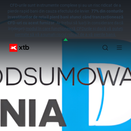
CFD-urile sunt instrumente complexe și au un risc ridicat de a
pierde rapid bani din cauza efectului de levier.
77% din conturile
investitorilor de retail pierd bani atunci când tranzacționează
CFD-uri cu acest furnizor
. Ar trebui să luați în considerare dacă
înțelegeți
modul în care funcționează CFDurile și dacă vă puteți
permite să vă asumați riscul ridicat de a vă pierde banii.