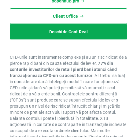
xopenhub.pro
Client Office
Deschide Cont Real
CFD-urile sunt instrumente complexe și au un risc ridicat de a
pierde rapid bani din cauza efectului de levier.
77% din
conturile investitorilor de retail pierd bani atunci când
tranzacționează CFD-uri cu acest furnizor
. Ar trebui să luați
în considerare dacă înțelegeți modul în care funcționează
CFD-urile și dacă vă puteți permite să vă asumați riscul
ridicat de a vă pierde banii. Contractele pentru diferență
(”CFDs”) sunt produse care se supun efectului de levier și
presupun un nivel de risc ridicat întrucât chiar și mișcările
minore de preț ale activului suport vă pot afecta contul.
Balanța contului poate fi pierdută în totalitate. XTB
acţionează în calitate de contraparte în tranzacţiile încheiate
cu scopul de a executa ordinele clientului. Mai multe
informații sunt disponibile în documentul
Declarația privind