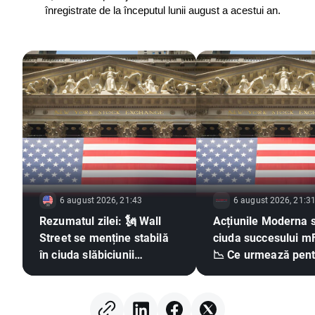
înregistrate de la începutul lunii august a acestui an.
6 august 2026, 21:43
6 august 2026, 21:3
Rezumatul zilei: 🗽 Wall
Acțiunile Moderna s
Street se menține stabilă
ciuda succesului m
în ciuda slăbiciunii
📉 Ce urmează pent
acțiunilor din sectorul
gigantul pieței vacc
memoriilor și a creșterii
pe bază de ARNm?
prețului petrolului