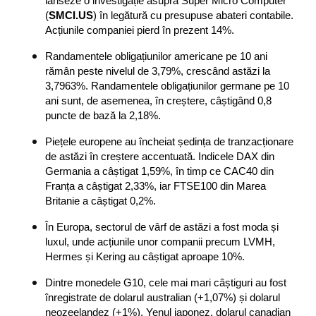
lanseze o investigație asupra Super Micro Computer 
(
SMCI.US
) în legătură cu presupuse abateri contabile. 
Acțiunile companiei pierd în prezent 14%.
Randamentele obligațiunilor americane pe 10 ani 
rămân peste nivelul de 3,79%, crescând astăzi la 
3,7963%. Randamentele obligațiunilor germane pe 10 
ani sunt, de asemenea, în creștere, câștigând 0,8 
puncte de bază la 2,18%.
Piețele europene au încheiat ședința de tranzacționare 
de astăzi în creștere accentuată. Indicele DAX din 
Germania a câștigat 1,59%, în timp ce CAC40 din 
Franța a câștigat 2,33%, iar FTSE100 din Marea 
Britanie a câștigat 0,2%.
În Europa, sectorul de vârf de astăzi a fost moda și 
luxul, unde acțiunile unor companii precum LVMH, 
Hermes și Kering au câștigat aproape 10%.
Dintre monedele G10, cele mai mari câștiguri au fost 
înregistrate de dolarul australian (+1,07%) și dolarul 
neozeelandez (+1%). Yenul japonez, dolarul canadian 