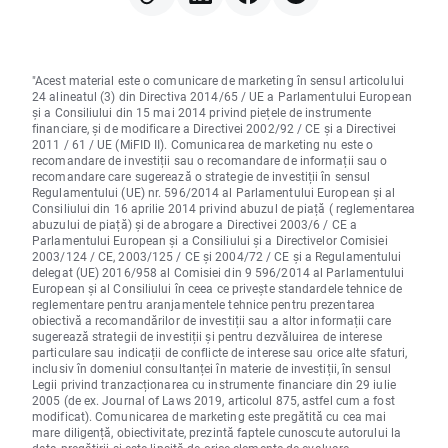
"Acest material este o comunicare de marketing în sensul articolului
24 alineatul (3) din Directiva 2014/65 / UE a Parlamentului European
și a Consiliului din 15 mai 2014 privind piețele de instrumente
financiare, și de modificare a Directivei 2002/92 / CE și a Directivei
2011 / 61 / UE (MiFID II). Comunicarea de marketing nu este o
recomandare de investiții sau o recomandare de informații sau o
recomandare care sugerează o strategie de investiții în sensul
Regulamentului (UE) nr. 596/2014 al Parlamentului European și al
Consiliului din 16 aprilie 2014 privind abuzul de piață ( reglementarea
abuzului de piață) și de abrogare a Directivei 2003/6 / CE a
Parlamentului European și a Consiliului și a Directivelor Comisiei
2003/124 / CE, 2003/125 / CE și 2004/72 / CE și a Regulamentului
delegat (UE) 2016/958 al Comisiei din 9 596/2014 al Parlamentului
European și al Consiliului în ceea ce privește standardele tehnice de
reglementare pentru aranjamentele tehnice pentru prezentarea
obiectivă a recomandărilor de investiții sau a altor informații care
sugerează strategii de investiții și pentru dezvăluirea de interese
particulare sau indicații de conflicte de interese sau orice alte sfaturi,
inclusiv în domeniul consultanței în materie de investiții, în sensul
Legii privind tranzacționarea cu instrumente financiare din 29 iulie
2005 (de ex. Journal of Laws 2019, articolul 875, astfel cum a fost
modificat). Comunicarea de marketing este pregătită cu cea mai
mare diligență, obiectivitate, prezintă faptele cunoscute autorului la
data pregătirii și este lipsită de orice elemente de evaluare.