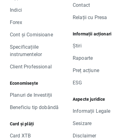
Contact
Indici
Relații cu Presa
Forex
Informații acționari
Cont și Comisioane
Știri
Specificațiile
instrumentelor
Rapoarte
Client Professional
Preț acțiune
ESG
Economisește
Planuri de Investiții
Aspecte juridice
Beneficiu tip dobândă
Informații Legale
Sesizare
Card și plăți
Card XTB
Disclaimer