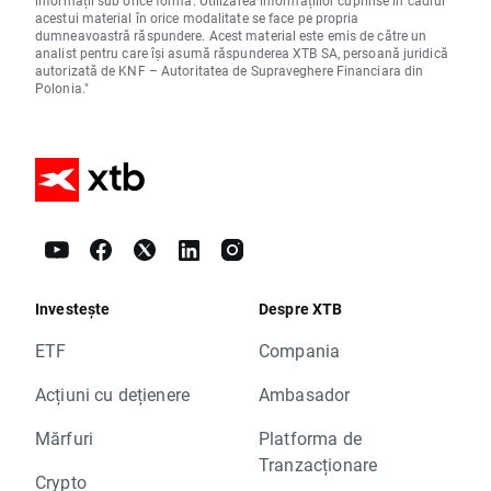
acestui material în orice modalitate se face pe propria
dumneavoastră răspundere. Acest material este emis de către un
analist pentru care își asumă răspunderea XTB SA, persoană juridică
autorizată de KNF – Autoritatea de Supraveghere Financiara din
Polonia."
Investește
Despre XTB
ETF
Compania
Acțiuni cu dețienere
Ambasador
Mărfuri
Platforma de
Tranzacționare
Crypto