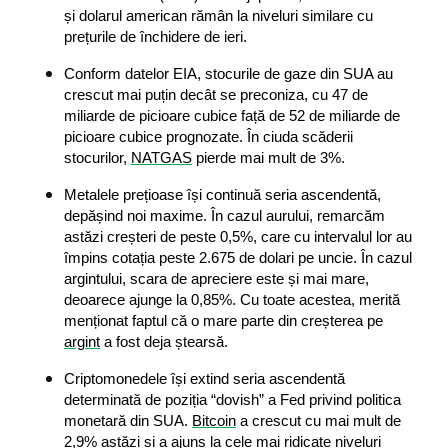
și dolarul american rămân la niveluri similare cu 
prețurile de închidere de ieri.
Conform datelor EIA, stocurile de gaze din SUA au 
crescut mai puțin decât se preconiza, cu 47 de 
miliarde de picioare cubice față de 52 de miliarde de 
picioare cubice prognozate. În ciuda scăderii 
stocurilor, 
NATGAS
 pierde mai mult de 3%.
Metalele prețioase își continuă seria ascendentă, 
depășind noi maxime. În cazul aurului, remarcăm 
astăzi creșteri de peste 0,5%, care cu intervalul lor au 
împins cotația peste 2.675 de dolari pe uncie. În cazul 
argintului, scara de apreciere este și mai mare, 
deoarece ajunge la 0,85%. Cu toate acestea, merită 
menționat faptul că o mare parte din creșterea pe 
argint
 a fost deja ștearsă.
Criptomonedele își extind seria ascendentă 
determinată de poziția “dovish” a Fed privind politica 
monetară din SUA. 
Bitcoin
 a crescut cu mai mult de 
2,9% astăzi și a ajuns la cele mai ridicate niveluri 