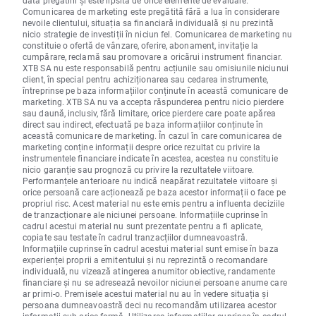
Comunicarea de marketing este pregătită fără a lua în considerare
nevoile clientului, situația sa financiară individuală și nu prezintă
nicio strategie de investiții în niciun fel. Comunicarea de marketing nu
constituie o ofertă de vânzare, oferire, abonament, invitație la
cumpărare, reclamă sau promovare a oricărui instrument financiar.
XTB SA nu este responsabilă pentru acțiunile sau omisiunile niciunui
client, în special pentru achiziționarea sau cedarea instrumente,
întreprinse pe baza informațiilor conținute în această comunicare de
marketing. XTB SA nu va accepta răspunderea pentru nicio pierdere
sau daună, inclusiv, fără limitare, orice pierdere care poate apărea
direct sau indirect, efectuată pe baza informațiilor conținute în
această comunicare de marketing. În cazul în care comunicarea de
marketing conține informații despre orice rezultat cu privire la
instrumentele financiare indicate în acestea, acestea nu constituie
nicio garanție sau prognoză cu privire la rezultatele viitoare.
Performanțele anterioare nu indică neapărat rezultatele viitoare și
orice persoană care acționează pe baza acestor informații o face pe
propriul risc. Acest material nu este emis pentru a influenta deciziile
de tranzacționare ale niciunei persoane. Informațiile cuprinse în
cadrul acestui material nu sunt prezentate pentru a fi aplicate,
copiate sau testate în cadrul tranzacțiilor dumneavoastră.
Informațiile cuprinse în cadrul acestui material sunt emise în baza
experienței proprii a emitentului și nu reprezintă o recomandare
individuală, nu vizează atingerea anumitor obiective, randamente
financiare și nu se adresează nevoilor niciunei persoane anume care
ar primi-o. Premisele acestui material nu au în vedere situația și
persoana dumneavoastră deci nu recomandăm utilizarea acestor
informații sub orice formă. Utilizarea informațiilor cuprinse în cadrul