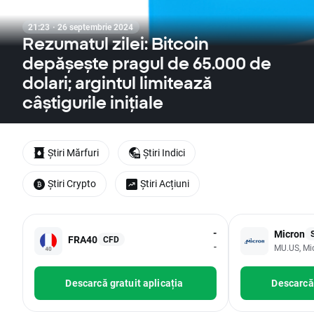
21:23 · 26 septembrie 2024
Rezumatul zilei: Bitcoin
depășește pragul de 65.000 de
dolari; argintul limitează
câștigurile inițiale
Știri Mărfuri
Știri Indici
Știri Crypto
Știri Acțiuni
-
Micron
FRA40
CFD
-
MU.US, Mi
Descarcă gratuit aplicația
Descarcă 