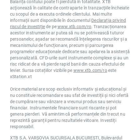
Balanța contului poate fi pierdută în totalitate. XTB
acţionează în calitate de contraparte în tranzacţiile încheiate
cu scopul de a executa ordinele clientului. Mai multe
informații sunt disponibile în documentul
Declarația privind
riscul de investiție
de pe
www.xtb.com/ro
. Tranzacționarea
acestor instrumente ar putea să nu se potrivească tuturor
persoanelor, așadar se recomandă înțelegerea riscurilor și a
mecanismului de funcționare, precum și parcurgerea
programelor educaționale dedicate sau apelarea la asistență
personalizată. CFD-urile sunt instrumente complexe și au un
risc ridicat de a vă pierde rapid banii din cauza efectului de
levier. Sursa cotațiilor vizibile pe
www.xtb.com/ro
este
xStation.xt
Orice material are scop exclusiv informativ și educațional și
nu constituie recomandare sau sfat de investiții și nici ofertă
de cumpărare sau vânzare a vreunui produs sau serviciu
financiar. Instrumentele financiare sunt riscante și pot
genera pierderi. Vă amintim că performanțele din trecut nu
reprezintă garanții pentru rezultatele viitoare. Investiți
responsabil.
XTB S.A. VARȘOVIA SUCURSALA BUCUREȘTI, Bulevardul