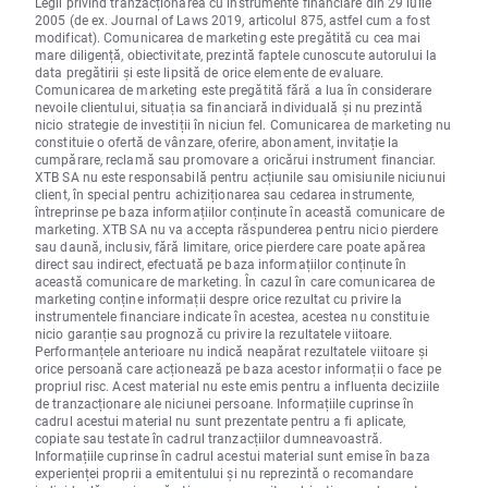
Legii privind tranzacționarea cu instrumente financiare din 29 iulie
2005 (de ex. Journal of Laws 2019, articolul 875, astfel cum a fost
modificat). Comunicarea de marketing este pregătită cu cea mai
mare diligență, obiectivitate, prezintă faptele cunoscute autorului la
data pregătirii și este lipsită de orice elemente de evaluare.
Comunicarea de marketing este pregătită fără a lua în considerare
nevoile clientului, situația sa financiară individuală și nu prezintă
nicio strategie de investiții în niciun fel. Comunicarea de marketing nu
constituie o ofertă de vânzare, oferire, abonament, invitație la
cumpărare, reclamă sau promovare a oricărui instrument financiar.
XTB SA nu este responsabilă pentru acțiunile sau omisiunile niciunui
client, în special pentru achiziționarea sau cedarea instrumente,
întreprinse pe baza informațiilor conținute în această comunicare de
marketing. XTB SA nu va accepta răspunderea pentru nicio pierdere
sau daună, inclusiv, fără limitare, orice pierdere care poate apărea
direct sau indirect, efectuată pe baza informațiilor conținute în
această comunicare de marketing. În cazul în care comunicarea de
marketing conține informații despre orice rezultat cu privire la
instrumentele financiare indicate în acestea, acestea nu constituie
nicio garanție sau prognoză cu privire la rezultatele viitoare.
Performanțele anterioare nu indică neapărat rezultatele viitoare și
orice persoană care acționează pe baza acestor informații o face pe
propriul risc. Acest material nu este emis pentru a influenta deciziile
de tranzacționare ale niciunei persoane. Informațiile cuprinse în
cadrul acestui material nu sunt prezentate pentru a fi aplicate,
copiate sau testate în cadrul tranzacțiilor dumneavoastră.
Informațiile cuprinse în cadrul acestui material sunt emise în baza
experienței proprii a emitentului și nu reprezintă o recomandare