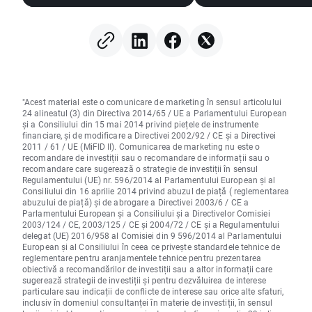
(04.08.2026)
apropie de redesch
Strâmtorii Hormuz,
Palantir câștigă 23
"Acest material este o comunicare de marketing în sensul articolului
24 alineatul (3) din Directiva 2014/65 / UE a Parlamentului European
și a Consiliului din 15 mai 2014 privind piețele de instrumente
financiare, și de modificare a Directivei 2002/92 / CE și a Directivei
2011 / 61 / UE (MiFID II). Comunicarea de marketing nu este o
recomandare de investiții sau o recomandare de informații sau o
recomandare care sugerează o strategie de investiții în sensul
Regulamentului (UE) nr. 596/2014 al Parlamentului European și al
Consiliului din 16 aprilie 2014 privind abuzul de piață ( reglementarea
abuzului de piață) și de abrogare a Directivei 2003/6 / CE a
Parlamentului European și a Consiliului și a Directivelor Comisiei
2003/124 / CE, 2003/125 / CE și 2004/72 / CE și a Regulamentului
delegat (UE) 2016/958 al Comisiei din 9 596/2014 al Parlamentului
European și al Consiliului în ceea ce privește standardele tehnice de
reglementare pentru aranjamentele tehnice pentru prezentarea
obiectivă a recomandărilor de investiții sau a altor informații care
sugerează strategii de investiții și pentru dezvăluirea de interese
particulare sau indicații de conflicte de interese sau orice alte sfaturi,
inclusiv în domeniul consultanței în materie de investiții, în sensul