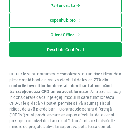
Parteneriate
xopenhub.pro
Client Office
Deschide Cont Real
CFD-urile sunt instrumente complexe și au un risc ridicat de a
pierde rapid bani din cauza efectului de levier.
77% din
conturile investitorilor de retail pierd bani atunci când
tranzacționează CFD-uri cu acest furnizor
. Ar trebui să luați
în considerare dacă înțelegeți modul în care funcționează
CFD-urile și dacă vă puteți permite să vă asumați riscul
ridicat de a vă pierde banii. Contractele pentru diferență
(”CFDs”) sunt produse care se supun efectului de levier și
presupun un nivel de risc ridicat întrucât chiar și mișcările
minore de preț ale activului suport vă pot afecta contul.