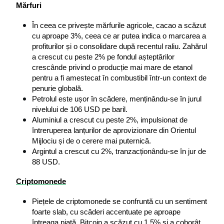
Mărfuri
În ceea ce privește mărfurile agricole, cacao a scăzut 
cu aproape 3%, ceea ce ar putea indica o marcarea a 
profiturilor și o consolidare după recentul raliu. Zahărul 
a crescut cu peste 2% pe fondul așteptărilor 
crescânde privind o producție mai mare de etanol 
pentru a fi amestecat în combustibil într-un context de 
penurie globală.
Petrolul este ușor în scădere, menținându-se în jurul 
nivelului de 106 USD pe baril.
Aluminiul a crescut cu peste 2%, impulsionat de 
întreruperea lanțurilor de aprovizionare din Orientul 
Mijlociu și de o cerere mai puternică.
Argintul a crescut cu 2%, tranzacționându-se în jur de 
88 USD.
Criptomonede
Piețele de criptomonede se confruntă cu un sentiment 
foarte slab, cu scăderi accentuate pe aproape 
întreaga piață. 
Bitcoin
 a scăzut cu 1,5% și a coborât 