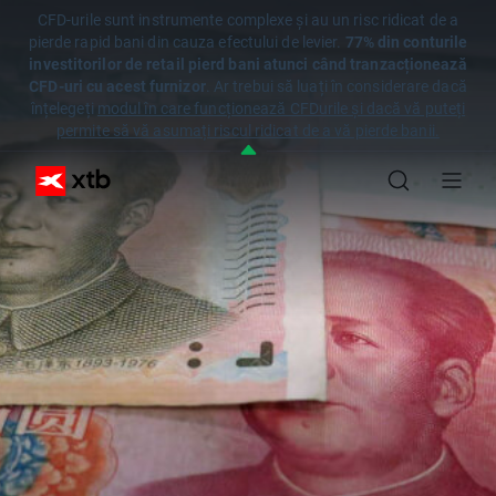
CFD-urile sunt instrumente complexe și au un risc ridicat de a
pierde rapid bani din cauza efectului de levier.
77% din conturile
investitorilor de retail pierd bani atunci când tranzacționează
CFD-uri cu acest furnizor
. Ar trebui să luați în considerare dacă
înțelegeți
modul în care funcționează CFDurile și dacă vă puteți
permite să vă asumați riscul ridicat de a vă pierde banii.