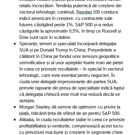
relativ încrezători. Tendința puternică de creștere din 
sectorul tehnologic continuă. 
Nasdaq
 100 conduce 
indicii americani în creștere, cu contractele sale 
futures câștigând peste 1%. S&P 500 și-a redus 
câștigurile la aproximativ 0,5%, în timp ce Russell și 
Dow sunt ușor în scădere.
Speranțe, temeri și speculații înconjoară delegația 
SUA și pe Donald Trump în China. Președintele a 
călătorit în China pe fondul unor tensiuni geopolitice 
semnificative și al unor așteptări foarte mari ale pieței 
în ceea ce privește rezultatele – în special în sectorul 
tehnologic, care este esențial pentru negocieri. În 
ciuda unei delegații impresionante din partea SUA, 
primele rapoarte din presa de specialitate indică faptul 
că delegația chineză este mult mai redusă decât se 
aștepta.
Morgan Stanley dă semne de optimism cu privire la 
piață, ridicând ținta de sfârșit de an pentru S&P 500.
Alibaba, în ciuda rezultatelor slabe în ceea ce privește 
profitabilitatea și veniturile, compensează acest lucru 
cu previziuni mai bune și creștere în segmente cheie 