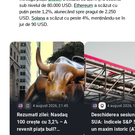
sub nivelul de 80.000 USD. 
Ethereum
 a scăzut cu 
puțin peste 1,2%, alunecând spre pragul de 2.250 
USD. 
Solana
 a scăzut cu peste 4%, menținându-se în 
jur de 90 USD.
4 august 2026, 21:45
4 august 2026, 
Rezumatl zilei: Nasdaq
Deschiderea sesiuni
100 crește cu 3,2% – A
SUA: Indicele S&P 
revenit piața bull?
un maxim istoric (A