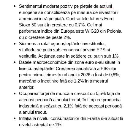
Sentimentul moderat pozitiv pe piețele de 
acțiuni
europene se consolidează pe măsură ce investitorii 
americani intră pe piață. Contractele futures Euro 
Stoxx 50 sunt în creștere cu 0,7%. Cel mai 
performant indice din Europa este WIG20 din Polonia, 
cu o creștere de peste 2%.
Siemens a ratat ușor așteptările investitorilor, 
situându-se puțin sub consensul privind EPS și 
veniturile. Acțiunea este în scădere cu puțin sub 1%.
Datele macroeconomice din zona euro s-au situat în 
linie cu așteptările. Creșterea anualizată a PIB-ului 
pentru primul trimestru al anului 2026 a fost de 0,8%, 
marcând o încetinire față de 1,2% în trimestrul 
anterior.
Ocuparea forței de muncă a crescut cu 0,5% față de 
aceeași perioadă a anului trecut, în timp ce producția 
industrială a scăzut cu 2,1% față de aceeași perioadă 
a anului trecut.
Inflația la nivelul consumatorilor din Franța s-a situat la 
nivelul așteptat de 1%.