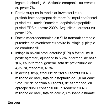
legate de cloud și AI. Acțiunile companiei au crescut 
cu peste 7%.
Ford a surprins în mod clar investitorii cu o 
profitabilitate neașteptat de mare în timpul conferinței 
privind rezultatele financiare, depășind așteptările 
privind EPS cu peste 200%. Acțiunile au crescut cu 
peste 12%.
Datele macroeconomice din SUA transmit semnale 
puternice de avertizare cu privire la inflație și piețele 
de combustibili.
Inflația la nivelul producătorilor (PPI) a fost cu mult 
peste așteptări, ajungând la 5,2% în termeni de bază 
și 6,0% în termeni generali, față de previziunile de 
4,3% și, respectiv, 4,9%.
În același timp, stocurile de țiței au scăzut cu 4,3 
milioane de barili, față de așteptările de 2,0 milioane. 
Stocurile de benzină au scăzut, de asemenea, cu 
aproape dublul consensului: în scădere cu 4,08 
milioane de barili, față de cele 2,8 milioane estimate.
Europa