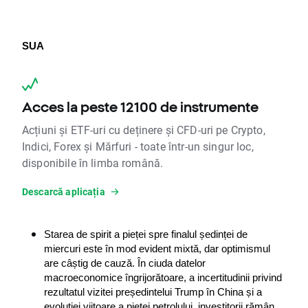
SUA
Acces la peste 12100 de instrumente
Acțiuni și ETF-uri cu deținere și CFD-uri pe Crypto,
Indici, Forex și Mărfuri - toate într-un singur loc,
disponibile în limba română.
Descarcă aplicația
Starea de spirit a pieței spre finalul ședinței de 
miercuri este în mod evident mixtă, dar optimismul 
are câștig de cauză. În ciuda datelor 
macroeconomice îngrijorătoare, a incertitudinii privind 
rezultatul vizitei președintelui Trump în China și a 
evoluției viitoare a pieței petrolului, investitorii rămân 