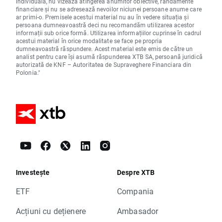
individuală, nu vizează atingerea anumitor obiective, randamente
financiare și nu se adresează nevoilor niciunei persoane anume care
ar primi-o. Premisele acestui material nu au în vedere situația și
persoana dumneavoastră deci nu recomandăm utilizarea acestor
informații sub orice formă. Utilizarea informațiilor cuprinse în cadrul
acestui material în orice modalitate se face pe propria
dumneavoastră răspundere. Acest material este emis de către un
analist pentru care își asumă răspunderea XTB SA, persoană juridică
autorizată de KNF – Autoritatea de Supraveghere Financiara din
Polonia."
Investește
Despre XTB
ETF
Compania
Acțiuni cu dețienere
Ambasador