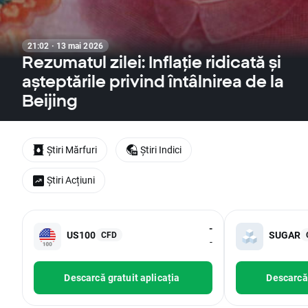
21:02 · 13 mai 2026
Rezumatul zilei: Inflație ridicată și
așteptările privind întâlnirea de la
Beijing
Știri Mărfuri
Știri Indici
Știri Acțiuni
-
US100
SUGAR
CFD
-
Descarcă gratuit aplicația
Descarcă 