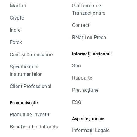
Mărfuri
Platforma de
Tranzacționare
Crypto
Contact
Indici
Relații cu Presa
Forex
Informații acționari
Cont și Comisioane
Știri
Specificațiile
instrumentelor
Rapoarte
Client Professional
Preț acțiune
ESG
Economisește
Planuri de Investiții
Aspecte juridice
Beneficiu tip dobândă
Informații Legale