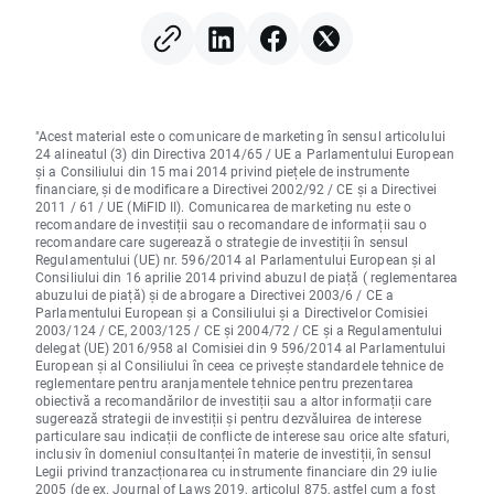
financiare, sectorul
remarcă prin rezult
semiconductorilor se află
financiare!
sub presiune
"Acest material este o comunicare de marketing în sensul articolului
24 alineatul (3) din Directiva 2014/65 / UE a Parlamentului European
și a Consiliului din 15 mai 2014 privind piețele de instrumente
financiare, și de modificare a Directivei 2002/92 / CE și a Directivei
2011 / 61 / UE (MiFID II). Comunicarea de marketing nu este o
recomandare de investiții sau o recomandare de informații sau o
recomandare care sugerează o strategie de investiții în sensul
Regulamentului (UE) nr. 596/2014 al Parlamentului European și al
Consiliului din 16 aprilie 2014 privind abuzul de piață ( reglementarea
abuzului de piață) și de abrogare a Directivei 2003/6 / CE a
Parlamentului European și a Consiliului și a Directivelor Comisiei
2003/124 / CE, 2003/125 / CE și 2004/72 / CE și a Regulamentului
delegat (UE) 2016/958 al Comisiei din 9 596/2014 al Parlamentului
European și al Consiliului în ceea ce privește standardele tehnice de
reglementare pentru aranjamentele tehnice pentru prezentarea
obiectivă a recomandărilor de investiții sau a altor informații care
sugerează strategii de investiții și pentru dezvăluirea de interese
particulare sau indicații de conflicte de interese sau orice alte sfaturi,
inclusiv în domeniul consultanței în materie de investiții, în sensul
Legii privind tranzacționarea cu instrumente financiare din 29 iulie
2005 (de ex. Journal of Laws 2019, articolul 875, astfel cum a fost