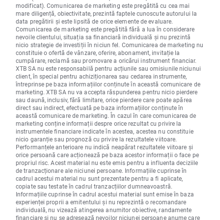
modificat). Comunicarea de marketing este pregătită cu cea mai
mare diligență, obiectivitate, prezintă faptele cunoscute autorului la
data pregătirii și este lipsită de orice elemente de evaluare.
Comunicarea de marketing este pregătită fără a lua în considerare
nevoile clientului, situația sa financiară individuală și nu prezintă
nicio strategie de investiții în niciun fel. Comunicarea de marketing nu
constituie o ofertă de vânzare, oferire, abonament, invitație la
cumpărare, reclamă sau promovare a oricărui instrument financiar.
XTB SA nu este responsabilă pentru acțiunile sau omisiunile niciunui
client, în special pentru achiziționarea sau cedarea instrumente,
întreprinse pe baza informațiilor conținute în această comunicare de
marketing. XTB SA nu va accepta răspunderea pentru nicio pierdere
sau daună, inclusiv, fără limitare, orice pierdere care poate apărea
direct sau indirect, efectuată pe baza informațiilor conținute în
această comunicare de marketing. În cazul în care comunicarea de
marketing conține informații despre orice rezultat cu privire la
instrumentele financiare indicate în acestea, acestea nu constituie
nicio garanție sau prognoză cu privire la rezultatele viitoare.
Performanțele anterioare nu indică neapărat rezultatele viitoare și
orice persoană care acționează pe baza acestor informații o face pe
propriul risc. Acest material nu este emis pentru a influenta deciziile
de tranzacționare ale niciunei persoane. Informațiile cuprinse în
cadrul acestui material nu sunt prezentate pentru a fi aplicate,
copiate sau testate în cadrul tranzacțiilor dumneavoastră.
Informațiile cuprinse în cadrul acestui material sunt emise în baza
experienței proprii a emitentului și nu reprezintă o recomandare
individuală, nu vizează atingerea anumitor obiective, randamente
financiare și nu se adresează nevoilor niciunei persoane anume care