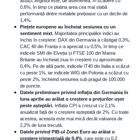
astăzi. Argintul este, de asemenea, în scădere cu 
0,6%, în timp ce platina area cea mai slabă 
performanță dintre metalele prețioase cu un declin de 
1,4%.
Piețele europene au încheiat sesiunea cu un 
sentiment mixt.
 Majoritatea principalilor indici au 
închis în creștere: DAX din Germania a câștigat 0,3%, 
CAC 40 din Franța s-a apreciat cu 0,5%, în timp ce 
indicele SMI din Elveția și FTSE 100 din Marea 
Britanie au încheiat ziua în creștere cu aproximativ 
0,4%. Pe de altă parte, indicele IT40 din Italia a scăzut 
cu peste 1%, iar indicele WIG din Polonia a scăzut cu 
peste 2%, încheind sesiunea sub pragul de 100.000 
de puncte.
Datele preliminare privind inflația din Germania în 
luna aprilie au arătat o creștere a prețurilor ușor 
peste așteptări.
 Inflația CPI a crescut cu 2,1% 
anualizat față de o creștere așteptată de 2%. Cu toate 
acestea, aceasta este mai mică decât valoarea de 
2,2% de luna trecută.
Datele privind PIB-ul Zonei Euro au arătat o 
creștere trimestrială de 0,4%
, care este cu 0,2 