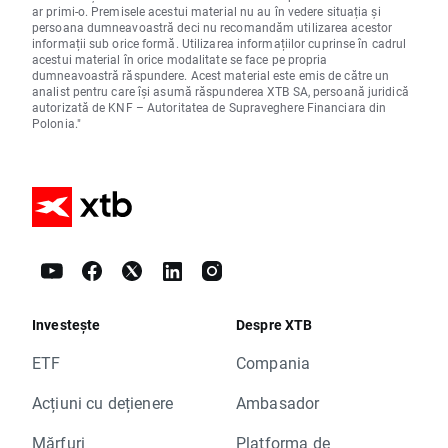
ar primi-o. Premisele acestui material nu au în vedere situația și
persoana dumneavoastră deci nu recomandăm utilizarea acestor
informații sub orice formă. Utilizarea informațiilor cuprinse în cadrul
acestui material în orice modalitate se face pe propria
dumneavoastră răspundere. Acest material este emis de către un
analist pentru care își asumă răspunderea XTB SA, persoană juridică
autorizată de KNF – Autoritatea de Supraveghere Financiara din
Polonia."
Investește
Despre XTB
ETF
Compania
Acțiuni cu dețienere
Ambasador
Mărfuri
Platforma de