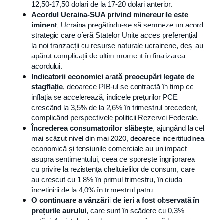
12,50-17,50 dolari de la 17-20 dolari anterior.
Acordul Ucraina-SUA privind minereurile este 
iminent
, Ucraina pregătindu-se să semneze un acord 
strategic care oferă Statelor Unite acces preferențial 
la noi tranzacții cu resurse naturale ucrainene, deși au 
apărut complicații de ultim moment în finalizarea 
acordului.
Indicatorii economici arată preocupări legate de 
stagflație
, deoarece PIB-ul se contractă în timp ce 
inflația se accelerează, indicele prețurilor PCE 
crescând la 3,5% de la 2,6% în trimestrul precedent, 
complicând perspectivele politicii Rezervei Federale.
Încrederea consumatorilor slăbește
, ajungând la cel 
mai scăzut nivel din mai 2020, deoarece incertitudinea 
economică și tensiunile comerciale au un impact 
asupra sentimentului, ceea ce sporește îngrijorarea 
cu privire la rezistența cheltuielilor de consum, care 
au crescut cu 1,8% în primul trimestru, în ciuda 
încetinirii de la 4,0% în trimestrul patru.
O continuare a vânzării de ieri a fost observată în 
prețurile aurului
, care sunt în scădere cu 0,3% 