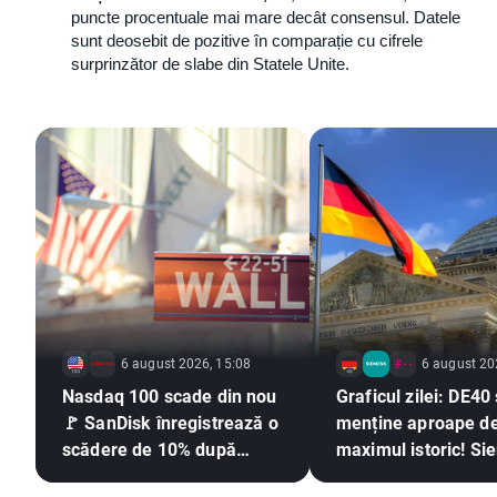
puncte procentuale mai mare decât consensul. Datele 
sunt deosebit de pozitive în comparație cu cifrele 
surprinzător de slabe din Statele Unite.
6 august 2026, 15:08
6 august 20
Nasdaq 100 scade din nou
Graficul zilei: DE40
🚩 SanDisk înregistrează o
menține aproape d
scădere de 10% după
maximul istoric! S
publicarea rezultatelor
și Deutsche Teleko