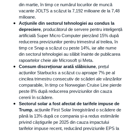
din martie, în timp ce numărul locurilor de muncă 
vacante JOLTS a scăzut la 7,192 milioane de la 7,48 
milioane.
Acțiunile din sectorul tehnologiei au condus la 
depreciere
, producătorul de servere pentru inteligență 
artificială Super Micro Computer pierzând 15% după 
reducerea previziunilor pentru trimestrul al treilea, în 
timp ce Snap a scăzut cu peste 14%, iar alte nume 
din sectorul tehnologiei au slăbit înainte de publicarea 
rapoartelor cheie ale Microsoft și Meta.
Consum discreționar arată slăbiciune
, prețul 
acțiunilor Starbucks a scăzut cu aproape 7% pe al 
cincilea trimestru consecutiv de scăderi ale vânzărilor 
comparabile, în timp ce Norwegian Cruise Line pierde 
peste 8% după reducerea previziunilor din cauza 
cererii în scădere.
Sectorul solar a fost afectat de tarifele impuse de 
Trump
, acțiunile First Solar înregistrând o scădere de 
până la 13% după ce compania și-a redus estimările 
privind câștigurile pe 2025 din cauza impactului 
tarifelor impuse recent, reducând previziunile EPS la 