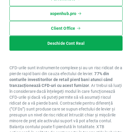
xopenhub.pro
Client Office
Deschide Cont Real
CFD-urile sunt instrumente complexe și au un risc ridicat de a
pierde rapid bani din cauza efectului de levier.
77% din
conturile investitorilor de retail pierd bani atunci când
tranzacționează CFD-uri cu acest furnizor
. Ar trebui să luați
în considerare dacă înțelegeți modul în care funcționează
CFD-urile și dacă vă puteți permite să vă asumați riscul
ridicat de a vă pierde banii. Contractele pentru diferență
(”CFDs”) sunt produse care se supun efectului de levier și
presupun un nivel de risc ridicat întrucât chiar și mișcările
minore de preț ale activului suport vă pot afecta contul.
Balanța contului poate fi pierdută în totalitate. XTB