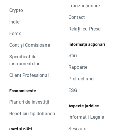
Tranzacționare
Crypto
Contact
Indici
Relații cu Presa
Forex
Informații acționari
Cont și Comisioane
Știri
Specificațiile
instrumentelor
Rapoarte
Client Professional
Preț acțiune
ESG
Economisește
Planuri de Investiții
Aspecte juridice
Beneficiu tip dobândă
Informații Legale
Sesizare
Card și plăți