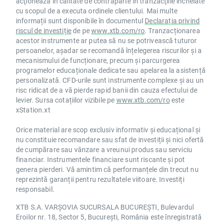
acţionează în calitate de contraparte în tranzacţiile încheiate
cu scopul de a executa ordinele clientului. Mai multe
informații sunt disponibile în documentul
Declarația privind
riscul de investiție
de pe
www.xtb.com/ro
. Tranzacționarea
acestor instrumente ar putea să nu se potrivească tuturor
persoanelor, așadar se recomandă înțelegerea riscurilor și a
mecanismului de funcționare, precum și parcurgerea
programelor educaționale dedicate sau apelarea la asistență
personalizată. CFD-urile sunt instrumente complexe și au un
risc ridicat de a vă pierde rapid banii din cauza efectului de
levier. Sursa cotațiilor vizibile pe
www.xtb.com/ro
este
xStation.xt
Orice material are scop exclusiv informativ și educațional și
nu constituie recomandare sau sfat de investiții și nici ofertă
de cumpărare sau vânzare a vreunui produs sau serviciu
financiar. Instrumentele financiare sunt riscante și pot
genera pierderi. Vă amintim că performanțele din trecut nu
reprezintă garanții pentru rezultatele viitoare. Investiți
responsabil.
XTB S.A. VARȘOVIA SUCURSALA BUCUREȘTI, Bulevardul
Eroilor nr. 18, Sector 5, București, România este înregistrată