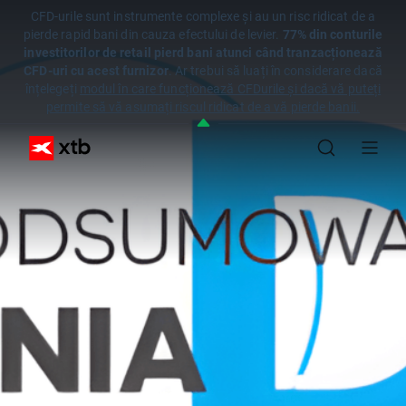
CFD-urile sunt instrumente complexe și au un risc ridicat de a
pierde rapid bani din cauza efectului de levier.
77% din conturile
investitorilor de retail pierd bani atunci când tranzacționează
CFD-uri cu acest furnizor
. Ar trebui să luați în considerare dacă
înțelegeți
modul în care funcționează CFDurile și dacă vă puteți
permite să vă asumați riscul ridicat de a vă pierde banii.