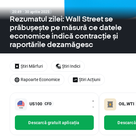
20:49 · 30 aprilie 2025
Rezumatul zilei: Wall Street se
prăbușește pe măsură ce datele
economice indică contracție și
raportările dezamăgesc
Știri Mărfuri
Știri Indici
Rapoarte Economice
Știri Acțiuni
-
US100
OIL.WTI
CFD
-
Descarcă gratuit aplicația
Descarcă 