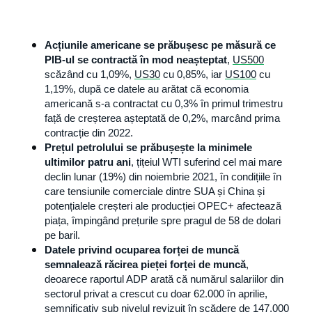
Acțiunile americane se prăbușesc pe măsură ce 
PIB-ul se contractă în mod neașteptat
, 
US500
scăzând cu 1,09%, 
US30
 cu 0,85%, iar 
US100
 cu 
1,19%, după ce datele au arătat că economia 
americană s-a contractat cu 0,3% în primul trimestru 
față de creșterea așteptată de 0,2%, marcând prima 
contracție din 2022.
Prețul petrolului se prăbușește la minimele 
ultimilor patru ani
, țițeiul WTI suferind cel mai mare 
declin lunar (19%) din noiembrie 2021, în condițiile în 
care tensiunile comerciale dintre SUA și China și 
potențialele creșteri ale producției OPEC+ afectează 
piața, împingând prețurile spre pragul de 58 de dolari 
pe baril.
Datele privind ocuparea forței de muncă 
semnalează răcirea pieței forței de muncă
, 
deoarece raportul ADP arată că numărul salariilor din 
sectorul privat a crescut cu doar 62.000 în aprilie, 
semnificativ sub nivelul revizuit în scădere de 147.000 