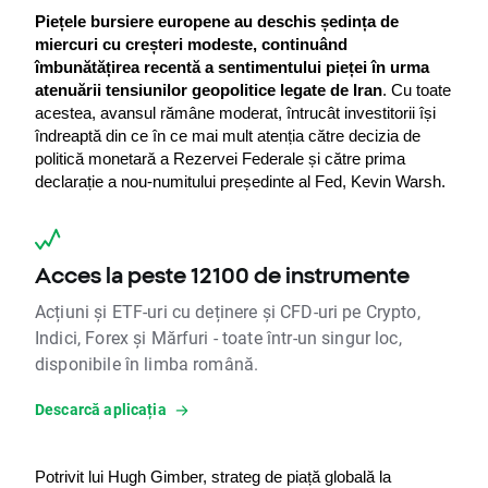
Piețele bursiere europene au deschis ședința de 
miercuri cu creșteri modeste, continuând 
îmbunătățirea recentă a sentimentului pieței în urma 
atenuării tensiunilor geopolitice legate de Iran
. Cu toate 
acestea, avansul rămâne moderat, întrucât investitorii își 
îndreaptă din ce în ce mai mult atenția către decizia de 
politică monetară a Rezervei Federale și către prima 
declarație a nou-numitului președinte al Fed, Kevin Warsh.
Acces la peste 12100 de instrumente
Acțiuni și ETF-uri cu deținere și CFD-uri pe Crypto,
Indici, Forex și Mărfuri - toate într-un singur loc,
disponibile în limba română.
Descarcă aplicația
Potrivit lui Hugh Gimber, strateg de piață globală la 