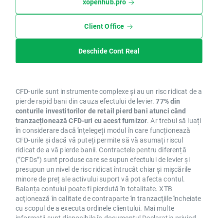
xopenhub.pro
Client Office
Deschide Cont Real
CFD-urile sunt instrumente complexe și au un risc ridicat de a
pierde rapid bani din cauza efectului de levier.
77% din
conturile investitorilor de retail pierd bani atunci când
tranzacționează CFD-uri cu acest furnizor
. Ar trebui să luați
în considerare dacă înțelegeți modul în care funcționează
CFD-urile și dacă vă puteți permite să vă asumați riscul
ridicat de a vă pierde banii. Contractele pentru diferență
(”CFDs”) sunt produse care se supun efectului de levier și
presupun un nivel de risc ridicat întrucât chiar și mișcările
minore de preț ale activului suport vă pot afecta contul.
Balanța contului poate fi pierdută în totalitate. XTB
acţionează în calitate de contraparte în tranzacţiile încheiate
cu scopul de a executa ordinele clientului. Mai multe
informații sunt disponibile în documentul
Declarația privind