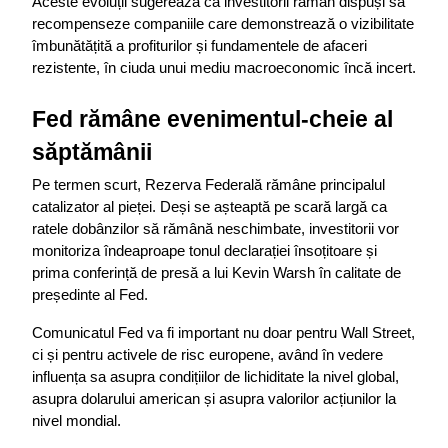
Aceste evoluții sugerează că investitorii rămân dispuși să 
recompenseze companiile care demonstrează o vizibilitate 
îmbunătățită a profiturilor și fundamentele de afaceri 
rezistente, în ciuda unui mediu macroeconomic încă incert.
Fed rămâne evenimentul-cheie al 
săptămânii
Pe termen scurt, Rezerva Federală rămâne principalul 
catalizator al pieței. Deși se așteaptă pe scară largă ca 
ratele dobânzilor să rămână neschimbate, investitorii vor 
monitoriza îndeaproape tonul declarației însoțitoare și 
prima conferință de presă a lui Kevin Warsh în calitate de 
președinte al Fed.
Comunicatul Fed va fi important nu doar pentru Wall Street, 
ci și pentru activele de risc europene, având în vedere 
influența sa asupra condițiilor de lichiditate la nivel global, 
asupra dolarului american și asupra valorilor acțiunilor la 
nivel mondial.