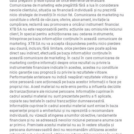
data pregătirii și este lipsită de orice elemente de evaluare.
Comunicarea de marketing este pregătită fără a lua în considerare
nevoile clientului, situația sa financiară individuală și nu prezintă
nicio strategie de investiții în niciun fel. Comunicarea de marketing nu
constituie o ofertă de vânzare, oferire, abonament, invitație la
cumpărare, reclamă sau promovare a oricărui instrument financiar.
XTB SA nu este responsabilă pentru acțiunile sau omisiunile niciunui
client, în special pentru achiziționarea sau cedarea instrumente,
întreprinse pe baza informațiilor conținute în această comunicare de
marketing. XTB SA nu va accepta răspunderea pentru nicio pierdere
sau daună, inclusiv, fără limitare, orice pierdere care poate apărea
direct sau indirect, efectuată pe baza informațiilor conținute în
această comunicare de marketing. În cazul în care comunicarea de
marketing conține informații despre orice rezultat cu privire la
instrumentele financiare indicate în acestea, acestea nu constituie
nicio garanție sau prognoză cu privire la rezultatele viitoare.
Performanțele anterioare nu indică neapărat rezultatele viitoare și
orice persoană care acționează pe baza acestor informații o face pe
propriul risc. Acest material nu este emis pentru a influenta deciziile
de tranzacționare ale niciunei persoane. Informațiile cuprinse în
cadrul acestui material nu sunt prezentate pentru a fi aplicate,
copiate sau testate în cadrul tranzacțiilor dumneavoastră.
Informațiile cuprinse în cadrul acestui material sunt emise în baza
experienței proprii a emitentului și nu reprezintă o recomandare
individuală, nu vizează atingerea anumitor obiective, randamente
financiare și nu se adresează nevoilor niciunei persoane anume care
ar primi-o. Premisele acestui material nu au în vedere situația și
persoana dumneavoastră deci nu recomandăm utilizarea acestor