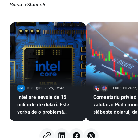
Sursa: xStation5
10 august 2026, 15:48
10 august 2026,
Intel are nevoie de 15
Comentariu privind 
miliarde de dolari. Este
valutară: Piața mun
vorba de o problemă
slăbește dolarul, da
financiară sau de prețul
revine la tendința
unei expansiuni
descendentă
ambițioase?