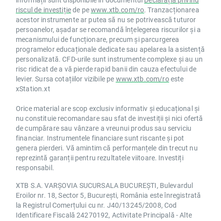
riscul de investiție
de pe
www.xtb.com/ro
. Tranzacționarea
acestor instrumente ar putea să nu se potrivească tuturor
persoanelor, așadar se recomandă înțelegerea riscurilor și a
mecanismului de funcționare, precum și parcurgerea
programelor educaționale dedicate sau apelarea la asistență
personalizată. CFD-urile sunt instrumente complexe și au un
risc ridicat de a vă pierde rapid banii din cauza efectului de
levier. Sursa cotațiilor vizibile pe
www.xtb.com/ro
este
xStation.xt
Orice material are scop exclusiv informativ și educațional și
nu constituie recomandare sau sfat de investiții și nici ofertă
de cumpărare sau vânzare a vreunui produs sau serviciu
financiar. Instrumentele financiare sunt riscante și pot
genera pierderi. Vă amintim că performanțele din trecut nu
reprezintă garanții pentru rezultatele viitoare. Investiți
responsabil.
XTB S.A. VARȘOVIA SUCURSALA BUCUREȘTI, Bulevardul
Eroilor nr. 18, Sector 5, București, România este înregistrată
la Registrul Comerțului cu nr. J40/13245/2008, Cod
Identificare Fiscală 24270192, Activitate Principală - Alte