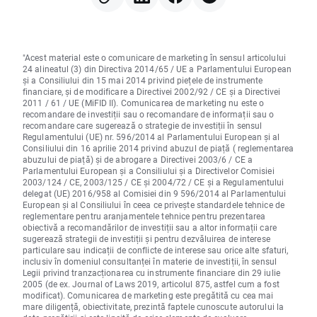
"Acest material este o comunicare de marketing în sensul articolului
24 alineatul (3) din Directiva 2014/65 / UE a Parlamentului European
și a Consiliului din 15 mai 2014 privind piețele de instrumente
financiare, și de modificare a Directivei 2002/92 / CE și a Directivei
2011 / 61 / UE (MiFID II). Comunicarea de marketing nu este o
recomandare de investiții sau o recomandare de informații sau o
recomandare care sugerează o strategie de investiții în sensul
Regulamentului (UE) nr. 596/2014 al Parlamentului European și al
Consiliului din 16 aprilie 2014 privind abuzul de piață ( reglementarea
abuzului de piață) și de abrogare a Directivei 2003/6 / CE a
Parlamentului European și a Consiliului și a Directivelor Comisiei
2003/124 / CE, 2003/125 / CE și 2004/72 / CE și a Regulamentului
delegat (UE) 2016/958 al Comisiei din 9 596/2014 al Parlamentului
European și al Consiliului în ceea ce privește standardele tehnice de
reglementare pentru aranjamentele tehnice pentru prezentarea
obiectivă a recomandărilor de investiții sau a altor informații care
sugerează strategii de investiții și pentru dezvăluirea de interese
particulare sau indicații de conflicte de interese sau orice alte sfaturi,
inclusiv în domeniul consultanței în materie de investiții, în sensul
Legii privind tranzacționarea cu instrumente financiare din 29 iulie
2005 (de ex. Journal of Laws 2019, articolul 875, astfel cum a fost
modificat). Comunicarea de marketing este pregătită cu cea mai
mare diligență, obiectivitate, prezintă faptele cunoscute autorului la