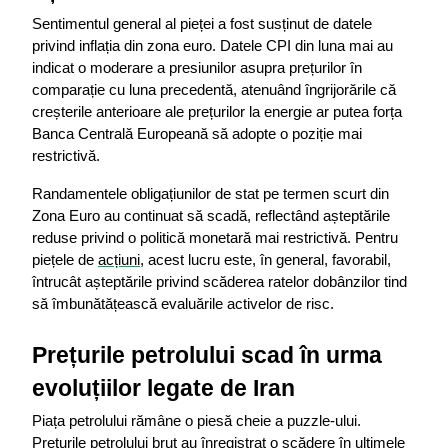
Sentimentul general al pieței a fost susținut de datele 
privind inflația din zona euro. Datele CPI din luna mai au 
indicat o moderare a presiunilor asupra prețurilor în 
comparație cu luna precedentă, atenuând îngrijorările că 
creșterile anterioare ale prețurilor la energie ar putea forța 
Banca Centrală Europeană să adopte o poziție mai 
restrictivă.
Randamentele obligațiunilor de stat pe termen scurt din 
Zona Euro au continuat să scadă, reflectând așteptările 
reduse privind o politică monetară mai restrictivă. Pentru 
piețele de 
acțiuni
, acest lucru este, în general, favorabil, 
întrucât așteptările privind scăderea ratelor dobânzilor tind 
să îmbunătățească evaluările activelor de risc.
Prețurile petrolului scad în urma 
evoluțiilor legate de Iran
Piața petrolului rămâne o piesă cheie a puzzle-ului. 
Prețurile petrolului brut au înregistrat o scădere în ultimele 