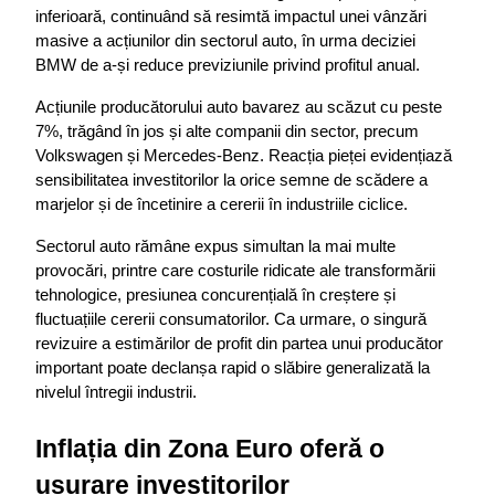
inferioară, continuând să resimtă impactul unei vânzări 
masive a acțiunilor din sectorul auto, în urma deciziei 
BMW de a-și reduce previziunile privind profitul anual.
Acțiunile producătorului auto bavarez au scăzut cu peste 
7%, trăgând în jos și alte companii din sector, precum 
Volkswagen și Mercedes-Benz. Reacția pieței evidențiază 
sensibilitatea investitorilor la orice semne de scădere a 
marjelor și de încetinire a cererii în industriile ciclice.
Sectorul auto rămâne expus simultan la mai multe 
provocări, printre care costurile ridicate ale transformării 
tehnologice, presiunea concurențială în creștere și 
fluctuațiile cererii consumatorilor. Ca urmare, o singură 
revizuire a estimărilor de profit din partea unui producător 
important poate declanșa rapid o slăbire generalizată la 
nivelul întregii industrii.
Inflația din Zona Euro oferă o 
ușurare investitorilor