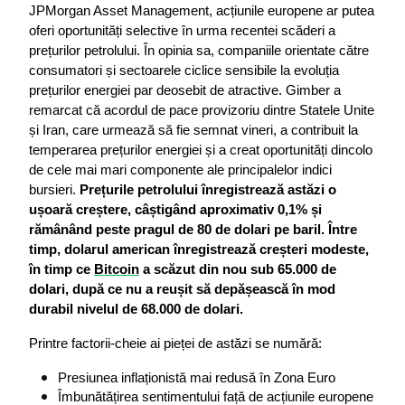
JPMorgan Asset Management, acțiunile europene ar putea 
oferi oportunități selective în urma recentei scăderi a 
prețurilor petrolului. În opinia sa, companiile orientate către 
consumatori și sectoarele ciclice sensibile la evoluția 
prețurilor energiei par deosebit de atractive. Gimber a 
remarcat că acordul de pace provizoriu dintre Statele Unite 
și Iran, care urmează să fie semnat vineri, a contribuit la 
temperarea prețurilor energiei și a creat oportunități dincolo 
de cele mai mari componente ale principalelor indici 
bursieri. 
Prețurile petrolului înregistrează astăzi o 
ușoară creștere, câștigând aproximativ 0,1% și 
rămânând peste pragul de 80 de dolari pe baril. Între 
timp, dolarul american înregistrează creșteri modeste, 
în timp ce 
Bitcoin
 a scăzut din nou sub 65.000 de 
dolari, după ce nu a reușit să depășească în mod 
durabil nivelul de 68.000 de dolari.
Printre factorii-cheie ai pieței de astăzi se numără:
Presiunea inflaționistă mai redusă în Zona Euro
Îmbunătățirea sentimentului față de acțiunile europene 