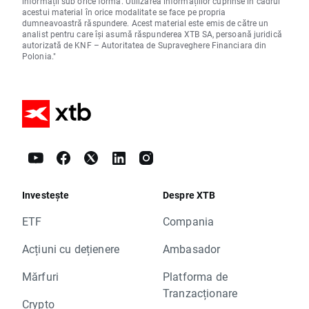
informații sub orice formă. Utilizarea informațiilor cuprinse în cadrul
acestui material în orice modalitate se face pe propria
dumneavoastră răspundere. Acest material este emis de către un
analist pentru care își asumă răspunderea XTB SA, persoană juridică
autorizată de KNF – Autoritatea de Supraveghere Financiara din
Polonia."
Investește
Despre XTB
ETF
Compania
Acțiuni cu dețienere
Ambasador
Mărfuri
Platforma de
Tranzacționare
Crypto