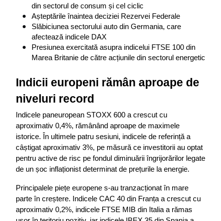
din sectorul de consum și cel ciclic
Așteptările înaintea deciziei Rezervei Federale
Slăbiciunea sectorului auto din Germania, care 
afectează indicele DAX
Presiunea exercitată asupra indicelui FTSE 100 din 
Marea Britanie de către acțiunile din sectorul energetic
Indicii europeni rămân aproape de 
niveluri record
Indicele paneuropean STOXX 600 a crescut cu 
aproximativ 0,4%, rămânând aproape de maximele 
istorice. În ultimele patru sesiuni, indicele de referință a 
câștigat aproximativ 3%, pe măsură ce investitorii au optat 
pentru active de risc pe fondul diminuării îngrijorărilor legate 
de un șoc inflaționist determinat de prețurile la energie.
Principalele piețe europene s-au tranzacționat în mare 
parte în creștere. Indicele CAC 40 din Franța a crescut cu 
aproximativ 0,2%, indicele FTSE MIB din Italia a rămas 
ușor în teritoriu pozitiv, iar indicele IBEX 35 din Spania a 