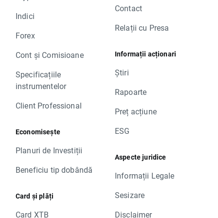
Contact
Indici
Relații cu Presa
Forex
Informații acționari
Cont și Comisioane
Știri
Specificațiile
instrumentelor
Rapoarte
Client Professional
Preț acțiune
ESG
Economisește
Planuri de Investiții
Aspecte juridice
Beneficiu tip dobândă
Informații Legale
Sesizare
Card și plăți
Card XTB
Disclaimer