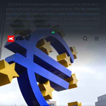
CFD-urile sunt instrumente complexe și au un risc ridicat de a
pierde rapid bani din cauza efectului de levier.
77% din conturile
investitorilor de retail pierd bani atunci când tranzacționează
CFD-uri cu acest furnizor
. Ar trebui să luați în considerare dacă
înțelegeți
modul în care funcționează CFDurile și dacă vă puteți
permite să vă asumați riscul ridicat de a vă pierde banii.