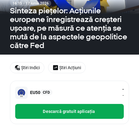
16:15 · 17 iunie 2026
Sinteza piețelor: Acțiunile
europene înregistrează creșteri
ușoare, pe măsură ce atenția se
mută de la aspectele geopolitice
către Fed
Știri Indici
Știri Acțiuni
-
EU50
CFD
-
Descarcă gratuit aplicația