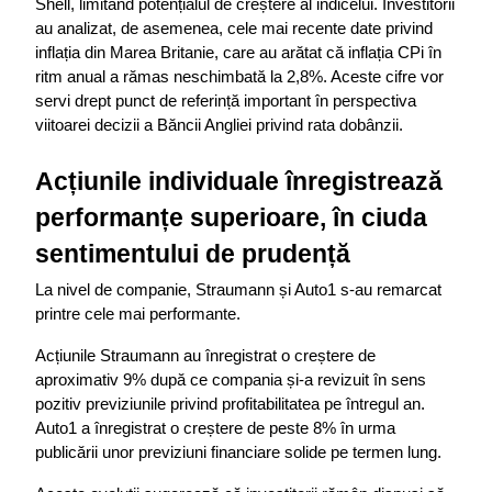
Shell, limitând potențialul de creștere al indicelui. Investitorii 
au analizat, de asemenea, cele mai recente date privind 
inflația din Marea Britanie, care au arătat că inflația CPi în 
ritm anual a rămas neschimbată la 2,8%. Aceste cifre vor 
servi drept punct de referință important în perspectiva 
viitoarei decizii a Băncii Angliei privind rata dobânzii.
Acțiunile individuale înregistrează 
performanțe superioare, în ciuda 
sentimentului de prudență
La nivel de companie, Straumann și Auto1 s-au remarcat 
printre cele mai performante.
Acțiunile Straumann au înregistrat o creștere de 
aproximativ 9% după ce compania și-a revizuit în sens 
pozitiv previziunile privind profitabilitatea pe întregul an. 
Auto1 a înregistrat o creștere de peste 8% în urma 
publicării unor previziuni financiare solide pe termen lung.