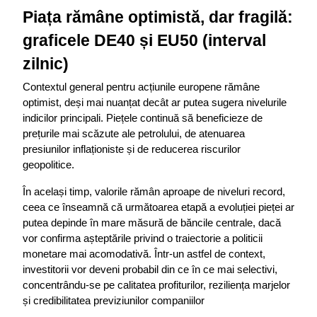
Piața rămâne optimistă, dar fragilă: 
graficele DE40 și EU50 (interval 
zilnic)
Contextul general pentru acțiunile europene rămâne 
optimist, deși mai nuanțat decât ar putea sugera nivelurile 
indicilor principali. Piețele continuă să beneficieze de 
prețurile mai scăzute ale petrolului, de atenuarea 
presiunilor inflaționiste și de reducerea riscurilor 
geopolitice.
În același timp, valorile rămân aproape de niveluri record, 
ceea ce înseamnă că următoarea etapă a evoluției pieței ar 
putea depinde în mare măsură de băncile centrale, dacă 
vor confirma așteptările privind o traiectorie a politicii 
monetare mai acomodativă. Într-un astfel de context, 
investitorii vor deveni probabil din ce în ce mai selectivi, 
concentrându-se pe calitatea profiturilor, reziliența marjelor 
și credibilitatea previziunilor companiilor