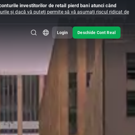
onturile investitorilor de retail pierd bani atunci când
ile și dacă vă puteți permite să vă asumați riscul ridicat de
Login
Deschide Cont Real