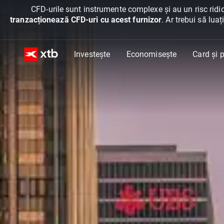
CFD-urile sunt instrumente complexe și au un risc ridic
tranzacționează CFD-uri cu acest furnizor
. Ar trebui să lua
Investește
Economisește
Card și p