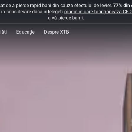
at de a pierde rapid bani din cauza efectului de levier.
77% din c
ți în considerare dacă înțelegeți
modul în care funcționează CFDur
a vă pierde banii.
lăți
Educație
Despre XTB