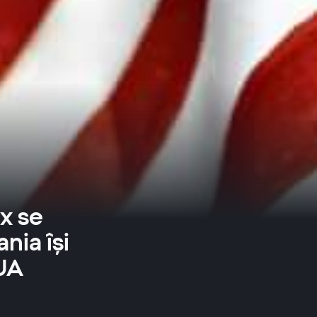
x se
ia își
SUA