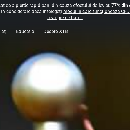
at de a pierde rapid bani din cauza efectului de levier.
77% din c
ți în considerare dacă înțelegeți
modul în care funcționează CFDur
a vă pierde banii.
lăți
Educație
Despre XTB