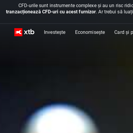
CFD-urile sunt instrumente complexe și au un risc ridic
tranzacționează CFD-uri cu acest furnizor
. Ar trebui să lua
Investește
Economisește
Card și p