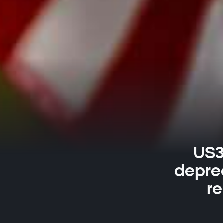
US3
depre
re