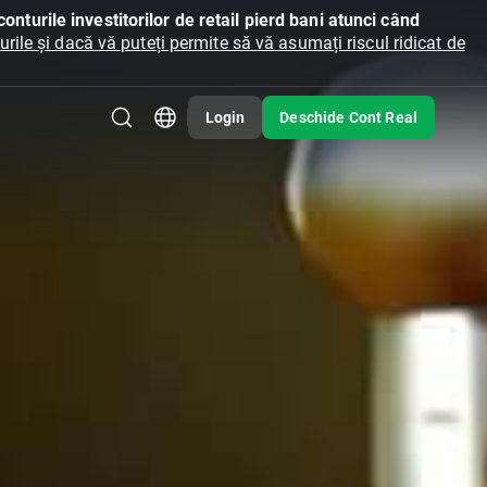
onturile investitorilor de retail pierd bani atunci când
ile și dacă vă puteți permite să vă asumați riscul ridicat de
Login
Deschide Cont Real