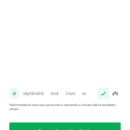
zi
săptămână
lună
3 luni
an
Performanțele din trecut sau previziunile nu reprezintă un indicator fiabil al rezultatelor
viitoare.