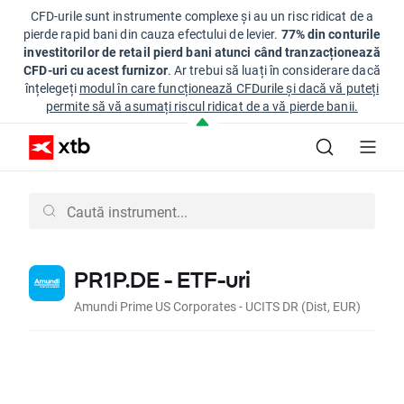
CFD-urile sunt instrumente complexe și au un risc ridicat de a
pierde rapid bani din cauza efectului de levier.
77% din conturile
investitorilor de retail pierd bani atunci când tranzacționează
CFD-uri cu acest furnizor
. Ar trebui să luați în considerare dacă
înțelegeți
modul în care funcționează CFDurile și dacă vă puteți
permite să vă asumați riscul ridicat de a vă pierde banii.
PR1P.DE - ETF-uri
Amundi Prime US Corporates - UCITS DR (Dist, EUR)