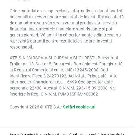
Orice material are scop exclusiv informativ și educațional și
nu constituie recomandare sau sfat de investiții și nici ofertă
de cumpărare sau vânzare a vreunui produs sau serviciu
financiar. Instrumentele financiare sunt riscante și pot
genera pierderi. Vă amintim că performanțele din trecut nu
reprezintă garanții pentru rezultatele viitoare. Investiți
responsabil.
XTB S.A. VARȘOVIA SUCURSALA BUCUREȘTI, Bulevardul
Eroilor nr. 18, Sector 5, București, România este înregistrată
la Registrul Comerțului cu nr. J40/13245/2008, Cod
Identificare Fiscală 24270192, Activitate Principală - Alte
intermedieri financiare n.c.a. - 6499 Cod operator date
personale 22438, Atestat C.N.V.M. 293/15.09.2008, Nr.
înscriere în Reg. C.N.V.M. PJM01SFIM/400002
Copyright 2026 © XTB S.A.
•
Setări cookie-uri
Această pagină folosește cookie-uri. Cookie-urile sunt fișiere stocate în