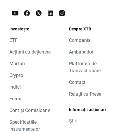
Investește
Despre XTB
ETF
Compania
Acțiuni cu dețienere
Ambasador
Mărfuri
Platforma de
Tranzacționare
Crypto
Contact
Indici
Relații cu Presa
Forex
Informații acționari
Cont și Comisioane
Știri
Specificațiile
instrumentelor