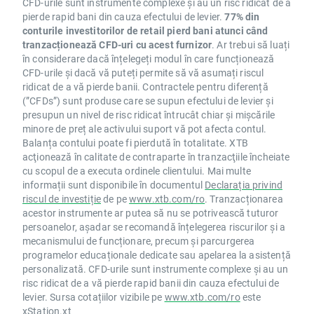
CFD-urile sunt instrumente complexe și au un risc ridicat de a
pierde rapid bani din cauza efectului de levier.
77% din
conturile investitorilor de retail pierd bani atunci când
tranzacționează CFD-uri cu acest furnizor
. Ar trebui să luați
în considerare dacă înțelegeți modul în care funcționează
CFD-urile și dacă vă puteți permite să vă asumați riscul
ridicat de a vă pierde banii. Contractele pentru diferență
(”CFDs”) sunt produse care se supun efectului de levier și
presupun un nivel de risc ridicat întrucât chiar și mișcările
minore de preț ale activului suport vă pot afecta contul.
Balanța contului poate fi pierdută în totalitate. XTB
acţionează în calitate de contraparte în tranzacţiile încheiate
cu scopul de a executa ordinele clientului. Mai multe
informații sunt disponibile în documentul
Declarația privind
riscul de investiție
de pe
www.xtb.com/ro
. Tranzacționarea
acestor instrumente ar putea să nu se potrivească tuturor
persoanelor, așadar se recomandă înțelegerea riscurilor și a
mecanismului de funcționare, precum și parcurgerea
programelor educaționale dedicate sau apelarea la asistență
personalizată. CFD-urile sunt instrumente complexe și au un
risc ridicat de a vă pierde rapid banii din cauza efectului de
levier. Sursa cotațiilor vizibile pe
www.xtb.com/ro
este
xStation.xt