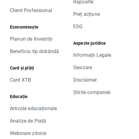
Rapoarte
Client Professional
Preț acțiune
ESG
Economisește
Planuri de Investiții
Aspecte juridice
Beneficiu tip dobândă
Informații Legale
Sesizare
Card și plăți
Card XTB
Disclaimer
Știrile companiei
Educație
Articole educaționale
Analize de Piață
Webinare zilnice