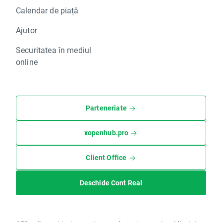
Calendar de piață
Ajutor
Securitatea în mediul
online
Parteneriate
xopenhub.pro
Client Office
Deschide Cont Real