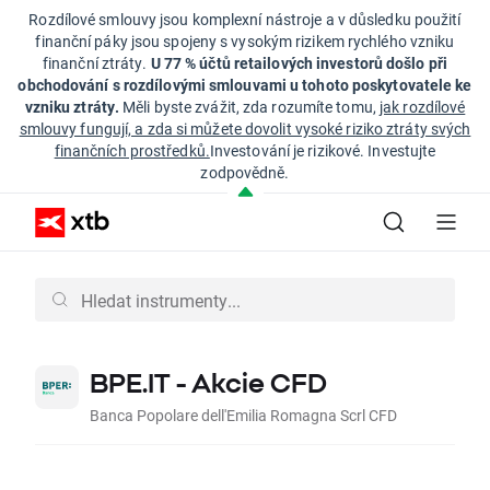
Rozdílové smlouvy jsou komplexní nástroje a v důsledku použití
finanční páky jsou spojeny s vysokým rizikem rychlého vzniku
finanční ztráty.
U 77 % účtů retailových investorů došlo při
obchodování s rozdílovými smlouvami u tohoto poskytovatele ke
vzniku ztráty.
Měli byste zvážit, zda rozumíte tomu,
jak rozdílové
smlouvy fungují, a zda si můžete dovolit vysoké riziko ztráty svých
finančních prostředků.
Investování je rizikové. Investujte
zodpovědně.
BPE.IT - Akcie CFD
Banca Popolare dell'Emilia Romagna Scrl CFD