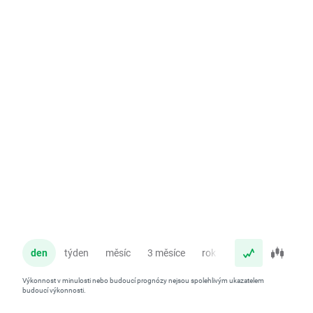
den
týden
měsíc
3 měsíce
rok
Výkonnost v minulosti nebo budoucí prognózy nejsou spolehlivým ukazatelem
budoucí výkonnosti.