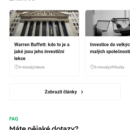
Warren Buffett: kdo to je a
Investice do velkýc
jaké jsou jeho investiční
malých společností
lekce
9 minut(y)
Akcie
9 minut(y)
Příručky
Zobrazit články
FAQ
Máte nějaké dotazy?