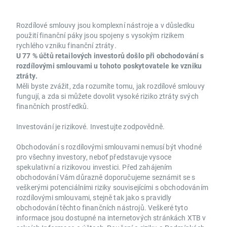
Rozdílové smlouvy jsou komplexní nástroje a v důsledku
použití finanční páky jsou spojeny s vysokým rizikem
rychlého vzniku finanční ztráty.
U 77 % účtů retailových investorů došlo při obchodování s
rozdílovými smlouvami u tohoto poskytovatele ke vzniku
ztráty.
Měli byste zvážit, zda rozumíte tomu, jak rozdílové smlouvy
fungují, a zda si můžete dovolit vysoké riziko ztráty svých
finančních prostředků.
Investování je rizikové. Investujte zodpovědně.
Obchodování s rozdílovými smlouvami nemusí být vhodné
pro všechny investory, neboť představuje vysoce
spekulativní a rizikovou investici. Před zahájením
obchodování Vám důrazně doporučujeme seznámit se s
veškerými potenciálními riziky souvisejícími s obchodováním
rozdílovými smlouvami, stejně tak jako s pravidly
obchodování těchto finančních nástrojů. Veškeré tyto
informace jsou dostupné na internetových stránkách XTB v