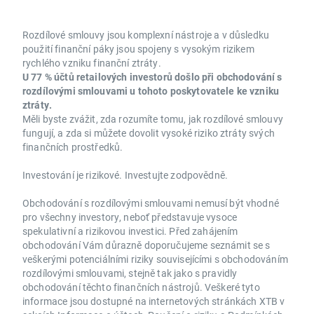
Rozdílové smlouvy jsou komplexní nástroje a v důsledku
použití finanční páky jsou spojeny s vysokým rizikem
rychlého vzniku finanční ztráty.
U 77 % účtů retailových investorů došlo při obchodování s
rozdílovými smlouvami u tohoto poskytovatele ke vzniku
ztráty.
Měli byste zvážit, zda rozumíte tomu, jak rozdílové smlouvy
fungují, a zda si můžete dovolit vysoké riziko ztráty svých
finančních prostředků.
Investování je rizikové. Investujte zodpovědně.
Obchodování s rozdílovými smlouvami nemusí být vhodné
pro všechny investory, neboť představuje vysoce
spekulativní a rizikovou investici. Před zahájením
obchodování Vám důrazně doporučujeme seznámit se s
veškerými potenciálními riziky souvisejícími s obchodováním
rozdílovými smlouvami, stejně tak jako s pravidly
obchodování těchto finančních nástrojů. Veškeré tyto
informace jsou dostupné na internetových stránkách XTB v