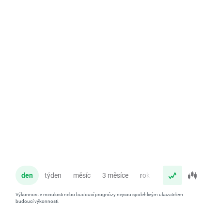
den
týden
měsíc
3 měsíce
rok
Výkonnost v minulosti nebo budoucí prognózy nejsou spolehlivým ukazatelem
budoucí výkonnosti.