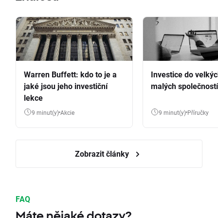
Warren Buffett: kdo to je a
Investice do velkýc
jaké jsou jeho investiční
malých společností
lekce
9 minut(y)
Akcie
9 minut(y)
Příručky
Zobrazit články
FAQ
Máte nějaké dotazy?