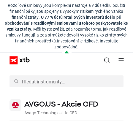
Rozdílové smlouvy jsou komplexní nástroje a v důsledku použití
finanční páky jsou spojeny s vysokým rizikem rychlého vzniku
finanční ztráty.
U 77 % účtů retailových investorů došlo při
obchodování s rozdílovými smlouvami u tohoto poskytovatele ke
vzniku ztráty.
Měli byste zvážit, zda rozumíte tomu,
jak rozdílové
smlouvy fungují, a zda si můžete dovolit vysoké riziko ztráty svých
finančních prostředků.
Investování je rizikové. Investujte
zodpovědně.
AVGO.US - Akcie CFD
Avago Technologies Ltd CFD