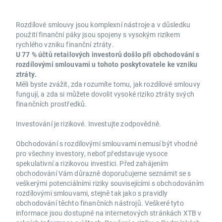
Rozdílové smlouvy jsou komplexní nástroje a v důsledku
použití finanční páky jsou spojeny s vysokým rizikem
rychlého vzniku finanční ztráty.
U 77 % účtů retailových investorů došlo při obchodování s
rozdílovými smlouvami u tohoto poskytovatele ke vzniku
ztráty.
Měli byste zvážit, zda rozumíte tomu, jak rozdílové smlouvy
fungují, a zda si můžete dovolit vysoké riziko ztráty svých
finančních prostředků.
Investování je rizikové. Investujte zodpovědně.
Obchodování s rozdílovými smlouvami nemusí být vhodné
pro všechny investory, neboť představuje vysoce
spekulativní a rizikovou investici. Před zahájením
obchodování Vám důrazně doporučujeme seznámit se s
veškerými potenciálními riziky souvisejícími s obchodováním
rozdílovými smlouvami, stejně tak jako s pravidly
obchodování těchto finančních nástrojů. Veškeré tyto
informace jsou dostupné na internetových stránkách XTB v