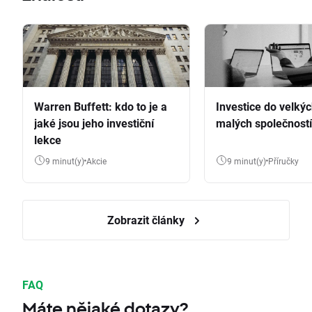
Warren Buffett: kdo to je a
Investice do velkýc
jaké jsou jeho investiční
malých společností
lekce
9 minut(y)
Akcie
9 minut(y)
Příručky
Zobrazit články
FAQ
Máte nějaké dotazy?