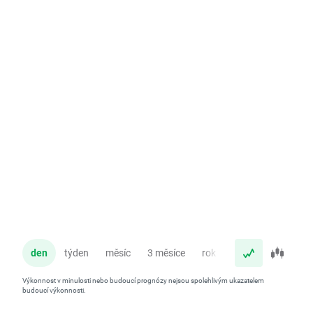
den
týden
měsíc
3 měsíce
rok
Výkonnost v minulosti nebo budoucí prognózy nejsou spolehlivým ukazatelem
budoucí výkonnosti.