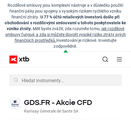
Rozdílové smlouvy jsou komplexní nástroje a v důsledku použití
finanční páky jsou spojeny s vysokým rizikem rychlého vzniku
finanční ztráty.
U 77 % účtů retailových investorů došlo při
obchodování s rozdílovými smlouvami u tohoto poskytovatele ke
vzniku ztráty.
Měli byste zvážit, zda rozumíte tomu,
jak rozdílové
smlouvy fungují, a zda si můžete dovolit vysoké riziko ztráty svých
finančních prostředků.
Investování je rizikové. Investujte
zodpovědně.
GDS.FR - Akcie CFD
Ramsay Generale de Sante SA