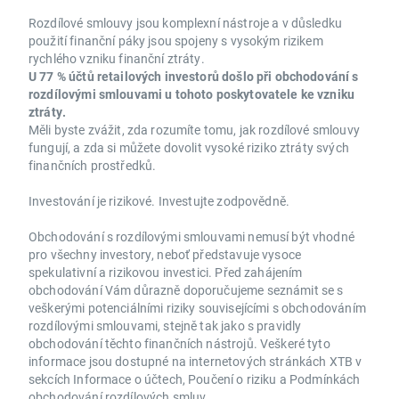
Rozdílové smlouvy jsou komplexní nástroje a v důsledku
použití finanční páky jsou spojeny s vysokým rizikem
rychlého vzniku finanční ztráty.
U 77 % účtů retailových investorů došlo při obchodování s
rozdílovými smlouvami u tohoto poskytovatele ke vzniku
ztráty.
Měli byste zvážit, zda rozumíte tomu, jak rozdílové smlouvy
fungují, a zda si můžete dovolit vysoké riziko ztráty svých
finančních prostředků.
Investování je rizikové. Investujte zodpovědně.
Obchodování s rozdílovými smlouvami nemusí být vhodné
pro všechny investory, neboť představuje vysoce
spekulativní a rizikovou investici. Před zahájením
obchodování Vám důrazně doporučujeme seznámit se s
veškerými potenciálními riziky souvisejícími s obchodováním
rozdílovými smlouvami, stejně tak jako s pravidly
obchodování těchto finančních nástrojů. Veškeré tyto
informace jsou dostupné na internetových stránkách XTB v
sekcích Informace o účtech, Poučení o riziku a Podmínkách
obchodování rozdílových smluv.