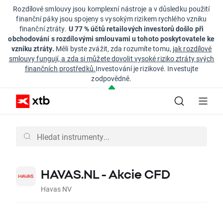
Rozdílové smlouvy jsou komplexní nástroje a v důsledku použití
finanční páky jsou spojeny s vysokým rizikem rychlého vzniku
finanční ztráty.
U 77 % účtů retailových investorů došlo při
obchodování s rozdílovými smlouvami u tohoto poskytovatele ke
vzniku ztráty.
Měli byste zvážit, zda rozumíte tomu,
jak rozdílové
smlouvy fungují, a zda si můžete dovolit vysoké riziko ztráty svých
finančních prostředků.
Investování je rizikové. Investujte
zodpovědně.
HAVAS.NL - Akcie CFD
Havas NV