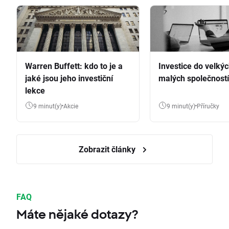
Warren Buffett: kdo to je a
Investice do velkýc
jaké jsou jeho investiční
malých společností
lekce
9 minut(y)
Akcie
9 minut(y)
Příručky
Zobrazit články
FAQ
Máte nějaké dotazy?