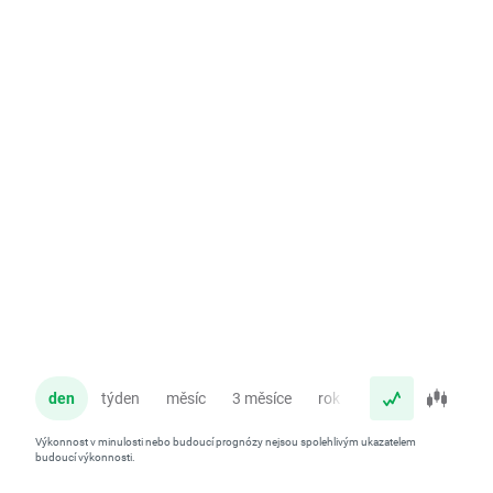
den
týden
měsíc
3 měsíce
rok
Výkonnost v minulosti nebo budoucí prognózy nejsou spolehlivým ukazatelem
budoucí výkonnosti.