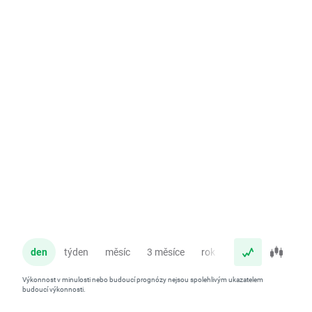
den
týden
měsíc
3 měsíce
rok
Výkonnost v minulosti nebo budoucí prognózy nejsou spolehlivým ukazatelem
budoucí výkonnosti.