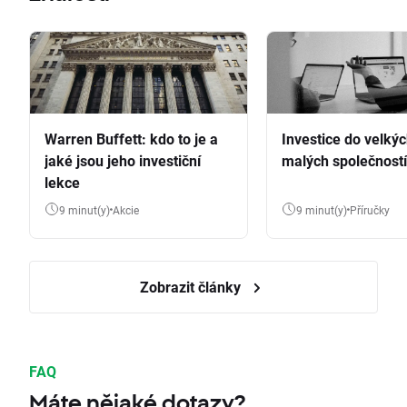
Warren Buffett: kdo to je a
Investice do velkýc
jaké jsou jeho investiční
malých společností
lekce
9 minut(y)
Akcie
9 minut(y)
Příručky
Zobrazit články
FAQ
Máte nějaké dotazy?