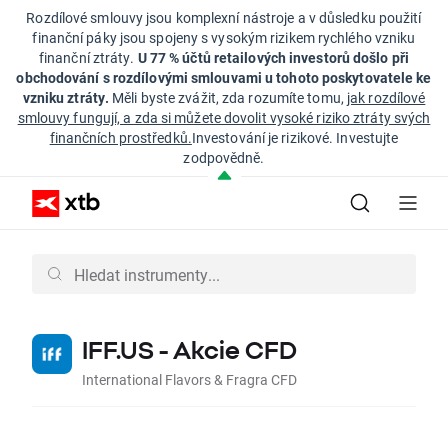
Rozdílové smlouvy jsou komplexní nástroje a v důsledku použití
finanční páky jsou spojeny s vysokým rizikem rychlého vzniku
finanční ztráty.
U 77 % účtů retailových investorů došlo při
obchodování s rozdílovými smlouvami u tohoto poskytovatele ke
vzniku ztráty.
Měli byste zvážit, zda rozumíte tomu,
jak rozdílové
smlouvy fungují, a zda si můžete dovolit vysoké riziko ztráty svých
finančních prostředků.
Investování je rizikové. Investujte
zodpovědně.
IFF.US - Akcie CFD
International Flavors & Fragra CFD