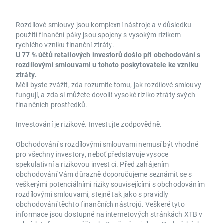
Rozdílové smlouvy jsou komplexní nástroje a v důsledku
použití finanční páky jsou spojeny s vysokým rizikem
rychlého vzniku finanční ztráty.
U 77 % účtů retailových investorů došlo při obchodování s
rozdílovými smlouvami u tohoto poskytovatele ke vzniku
ztráty.
Měli byste zvážit, zda rozumíte tomu, jak rozdílové smlouvy
fungují, a zda si můžete dovolit vysoké riziko ztráty svých
finančních prostředků.
Investování je rizikové. Investujte zodpovědně.
Obchodování s rozdílovými smlouvami nemusí být vhodné
pro všechny investory, neboť představuje vysoce
spekulativní a rizikovou investici. Před zahájením
obchodování Vám důrazně doporučujeme seznámit se s
veškerými potenciálními riziky souvisejícími s obchodováním
rozdílovými smlouvami, stejně tak jako s pravidly
obchodování těchto finančních nástrojů. Veškeré tyto
informace jsou dostupné na internetových stránkách XTB v