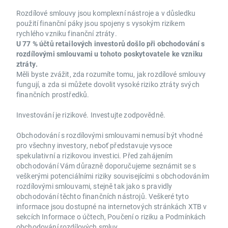
Rozdílové smlouvy jsou komplexní nástroje a v důsledku
použití finanční páky jsou spojeny s vysokým rizikem
rychlého vzniku finanční ztráty.
U 77 % účtů retailových investorů došlo při obchodování s
rozdílovými smlouvami u tohoto poskytovatele ke vzniku
ztráty.
Měli byste zvážit, zda rozumíte tomu, jak rozdílové smlouvy
fungují, a zda si můžete dovolit vysoké riziko ztráty svých
finančních prostředků.
Investování je rizikové. Investujte zodpovědně.
Obchodování s rozdílovými smlouvami nemusí být vhodné
pro všechny investory, neboť představuje vysoce
spekulativní a rizikovou investici. Před zahájením
obchodování Vám důrazně doporučujeme seznámit se s
veškerými potenciálními riziky souvisejícími s obchodováním
rozdílovými smlouvami, stejně tak jako s pravidly
obchodování těchto finančních nástrojů. Veškeré tyto
informace jsou dostupné na internetových stránkách XTB v
sekcích Informace o účtech, Poučení o riziku a Podmínkách
obchodování rozdílových smluv.