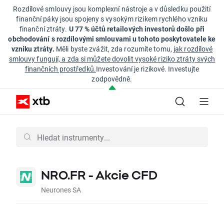
Rozdílové smlouvy jsou komplexní nástroje a v důsledku použití
finanční páky jsou spojeny s vysokým rizikem rychlého vzniku
finanční ztráty.
U 77 % účtů retailových investorů došlo při
obchodování s rozdílovými smlouvami u tohoto poskytovatele ke
vzniku ztráty.
Měli byste zvážit, zda rozumíte tomu,
jak rozdílové
smlouvy fungují, a zda si můžete dovolit vysoké riziko ztráty svých
finančních prostředků.
Investování je rizikové. Investujte
zodpovědně.
NRO.FR - Akcie CFD
Neurones SA