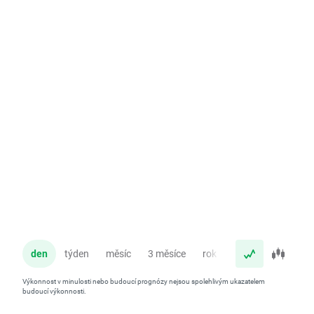
den
týden
měsíc
3 měsíce
rok
Výkonnost v minulosti nebo budoucí prognózy nejsou spolehlivým ukazatelem
budoucí výkonnosti.