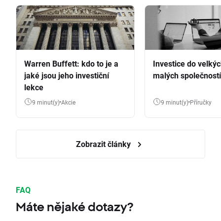
Warren Buffett: kdo to je a
Investice do velkýc
jaké jsou jeho investiční
malých společností
lekce
9 minut(y)
Akcie
9 minut(y)
Příručky
Zobrazit články
FAQ
Máte nějaké dotazy?