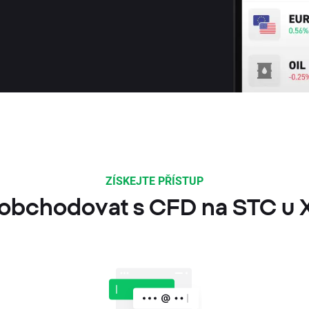
ZÍSKEJTE PŘÍSTUP
 obchodovat s CFD na STC u 