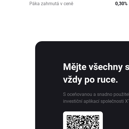
Páka zahrnutá v ceně
0,30%
Mějte všechny s
vždy po ruce.
S oceňovanou a snadno použite
investiční aplikací společnosti X