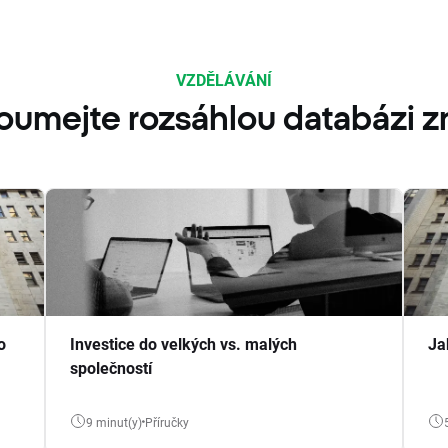
VZDĚLÁVÁNÍ
oumejte rozsáhlou databázi zn
o
Investice do velkých vs. malých
Ja
společností
9 minut(y)
Příručky