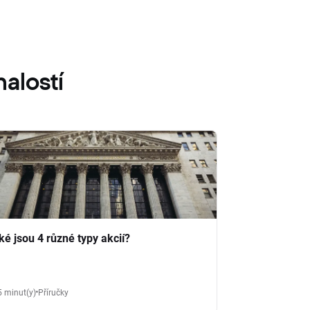
alostí
ké jsou 4 různé typy akcií?
5 minut(y)
Příručky