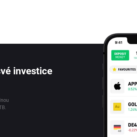
vé investice
lnou
TB.