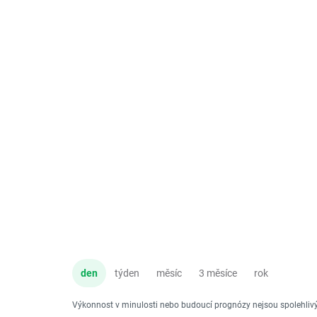
den
týden
měsíc
3 měsíce
rok
Výkonnost v minulosti nebo budoucí prognózy nejsou spolehli