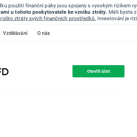
ku použití finanční páky jsou spojeny s vysokým rizikem ryc
ami u tohoto poskytovatele ke vzniku ztráty.
Měli byste z
riziko ztráty svých finančních prostředků.
Investování je ri
Vzdělávání
O nás
FD
Otevřít účet