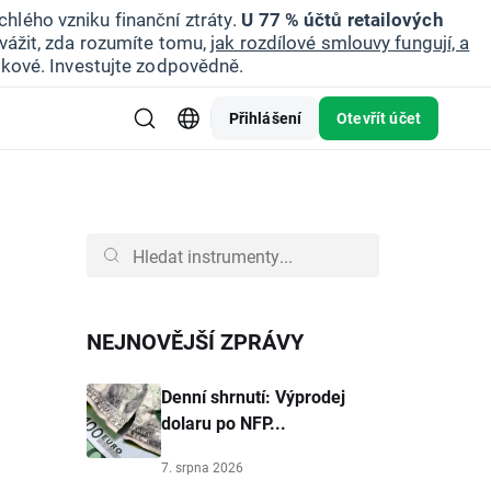
hlého vzniku finanční ztráty.
U 77 % účtů retailových
vážit, zda rozumíte tomu,
jak rozdílové smlouvy fungují, a
zikové. Investujte zodpovědně.
Přihlášení
Otevřít účet
NEJNOVĚJŠÍ ZPRÁVY
Denní shrnutí: Výprodej
dolaru po NFP...
7. srpna 2026