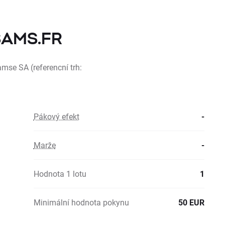
 SAMS.FR
amse SA (referencní trh:
Pákový efekt
-
Marže
-
Hodnota 1 lotu
1
Minimální hodnota pokynu
50 EUR