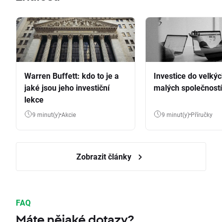
Warren Buffett: kdo to je a
Investice do velkýc
jaké jsou jeho investiční
malých společností
lekce
9 minut(y)
Akcie
9 minut(y)
Příručky
Zobrazit články
FAQ
Máte nějaké dotazy?