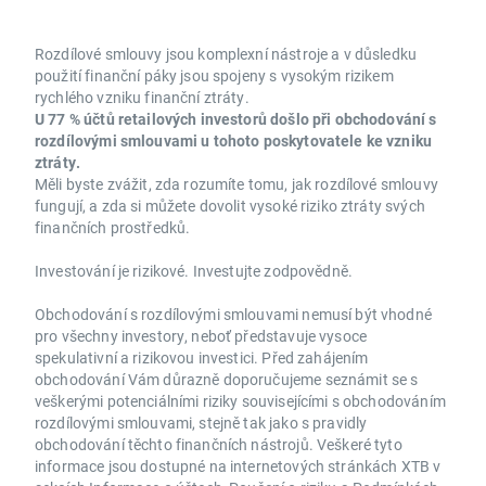
Rozdílové smlouvy jsou komplexní nástroje a v důsledku
použití finanční páky jsou spojeny s vysokým rizikem
rychlého vzniku finanční ztráty.
U 77 % účtů retailových investorů došlo při obchodování s
rozdílovými smlouvami u tohoto poskytovatele ke vzniku
ztráty.
Měli byste zvážit, zda rozumíte tomu, jak rozdílové smlouvy
fungují, a zda si můžete dovolit vysoké riziko ztráty svých
finančních prostředků.
Investování je rizikové. Investujte zodpovědně.
Obchodování s rozdílovými smlouvami nemusí být vhodné
pro všechny investory, neboť představuje vysoce
spekulativní a rizikovou investici. Před zahájením
obchodování Vám důrazně doporučujeme seznámit se s
veškerými potenciálními riziky souvisejícími s obchodováním
rozdílovými smlouvami, stejně tak jako s pravidly
obchodování těchto finančních nástrojů. Veškeré tyto
informace jsou dostupné na internetových stránkách XTB v