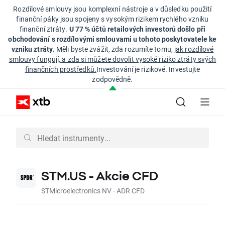
Rozdílové smlouvy jsou komplexní nástroje a v důsledku použití
finanční páky jsou spojeny s vysokým rizikem rychlého vzniku
finanční ztráty.
U 77 % účtů retailových investorů došlo při
obchodování s rozdílovými smlouvami u tohoto poskytovatele ke
vzniku ztráty.
Měli byste zvážit, zda rozumíte tomu,
jak rozdílové
smlouvy fungují, a zda si můžete dovolit vysoké riziko ztráty svých
finančních prostředků.
Investování je rizikové. Investujte
zodpovědně.
STM.US - Akcie CFD
STMicroelectronics NV - ADR CFD