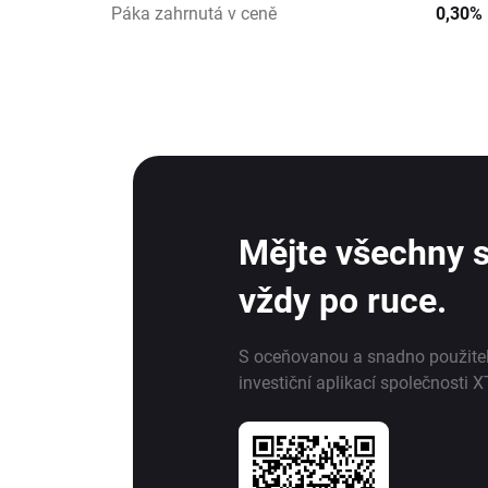
Páka zahrnutá v ceně
0,30%
Mějte všechny s
vždy po ruce.
S oceňovanou a snadno použite
investiční aplikací společnosti X