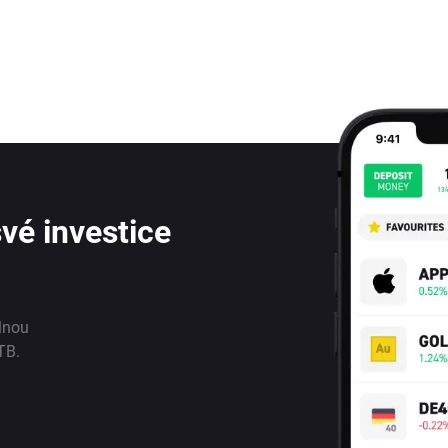
vé investice
lnou
TB.