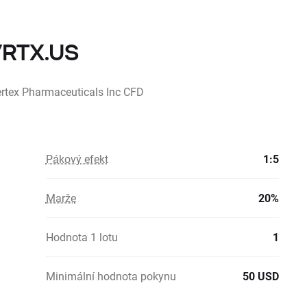
VRTX.US
Vertex Pharmaceuticals Inc CFD
Pákový efekt
1:5
Marže
20%
Hodnota 1 lotu
1
Minimální hodnota pokynu
50 USD