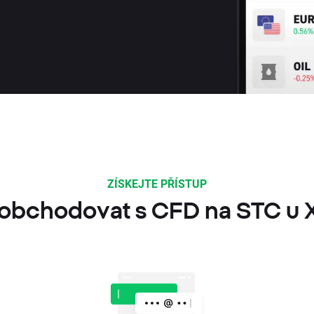
ZÍSKEJTE PŘÍSTUP
 obchodovat s CFD na STC u 