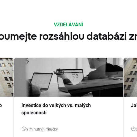
VZDĚLÁVÁNÍ
oumejte rozsáhlou databázi zn
o
Investice do velkých vs. malých
Ja
společností
9 minut(y)
Příručky