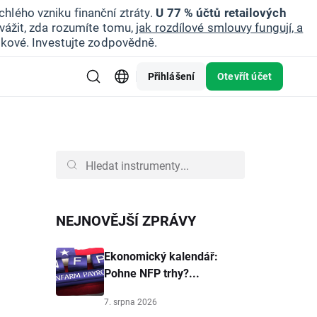
hlého vzniku finanční ztráty.
U 77 % účtů retailových
vážit, zda rozumíte tomu,
jak rozdílové smlouvy fungují, a
zikové. Investujte zodpovědně.
Přihlášení
Otevřít účet
NEJNOVĚJŠÍ ZPRÁVY
Ekonomický kalendář:
Pohne NFP trhy?...
7. srpna 2026