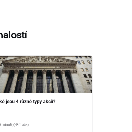
alostí
ké jsou 4 různé typy akcií?
5 minut(y)
Příručky