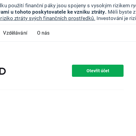
ku použití finanční páky jsou spojeny s vysokým rizikem ryc
ami u tohoto poskytovatele ke vzniku ztráty.
Měli byste z
riziko ztráty svých finančních prostředků.
Investování je ri
Vzdělávání
O nás
FD
Otevřít účet