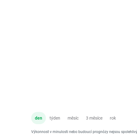
den
týden
měsíc
3 měsíce
rok
Výkonnost v minulosti nebo budoucí prognózy nejsou spolehli