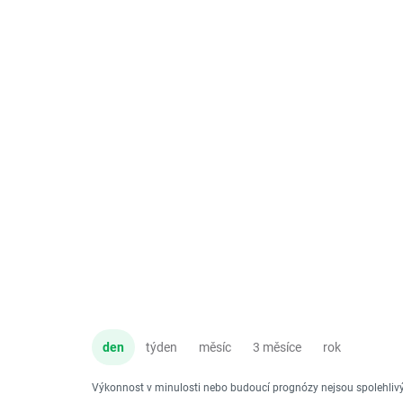
den
týden
měsíc
3 měsíce
rok
Výkonnost v minulosti nebo budoucí prognózy nejsou spolehli