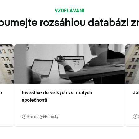
VZDĚLÁVÁNÍ
oumejte rozsáhlou databázi zn
o
Investice do velkých vs. malých
Ja
společností
9 minut(y)
Příručky