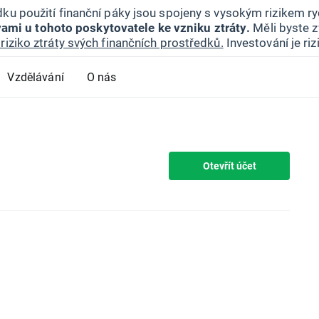
ku použití finanční páky jsou spojeny s vysokým rizikem ryc
ami u tohoto poskytovatele ke vzniku ztráty.
Měli byste z
riziko ztráty svých finančních prostředků.
Investování je ri
Vzdělávání
O nás
Otevřít účet