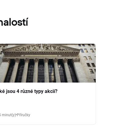
alostí
ké jsou 4 různé typy akcií?
5 minut(y)
Příručky