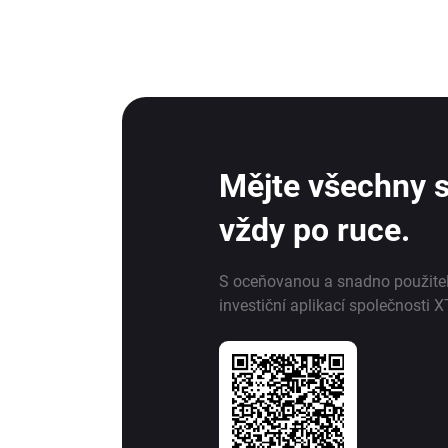
Mějte všechny s
vždy po ruce.
S oceňovanou a snadno použite
investiční aplikací společnosti X