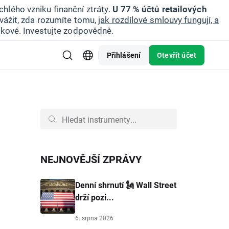
hlého vzniku finanční ztráty.
U 77 % účtů retailových
vážit, zda rozumíte tomu,
jak rozdílové smlouvy fungují, a
zikové. Investujte zodpovědně.
Přihlášení
Otevřít účet
NEJNOVĚJŠÍ ZPRÁVY
Denní shrnutí 🗽 Wall Street
drží pozi...
6. srpna 2026