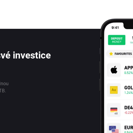
vé investice
lnou
TB.