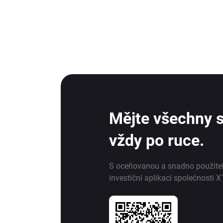
Mějte všechny s
vždy po ruce.
S oceňovanou a snadno použite
investiční aplikací společnosti X