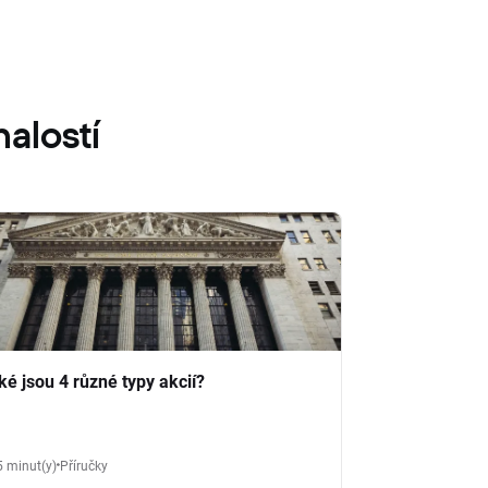
alostí
ké jsou 4 různé typy akcií?
5 minut(y)
Příručky