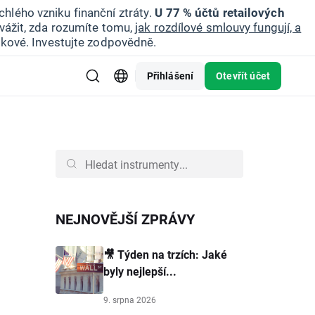
hlého vzniku finanční ztráty.
U 77 % účtů retailových
vážit, zda rozumíte tomu,
jak rozdílové smlouvy fungují, a
zikové. Investujte zodpovědně.
Přihlášení
Otevřít účet
NEJNOVĚJŠÍ ZPRÁVY
🎥 Týden na trzích: Jaké
byly nejlepší...
9. srpna 2026