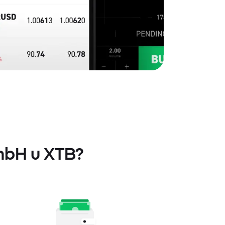
GmbH u XTB?