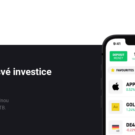
vé investice
lnou
TB.