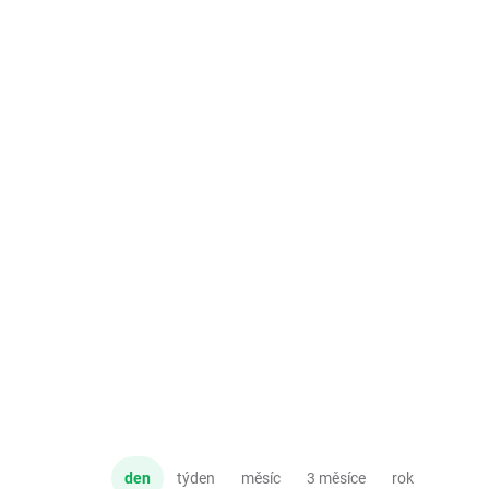
den
týden
měsíc
3 měsíce
rok