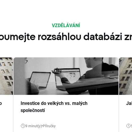
VZDĚLÁVÁNÍ
oumejte rozsáhlou databázi zn
o
Investice do velkých vs. malých
Ja
společností
9 minut(y)
Příručky