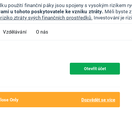
ku použití finanční páky jsou spojeny s vysokým rizikem ryc
ami u tohoto poskytovatele ke vzniku ztráty.
Měli byste z
riziko ztráty svých finančních prostředků.
Investování je ri
Vzdělávání
O nás
Otevřít účet
Close Only
Dozvědět se více