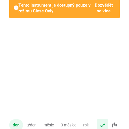
Tento instrument je dostupný pouze v
Dozvědět
režimu Close Only
se více
den
týden
měsíc
3 měsíce
rok