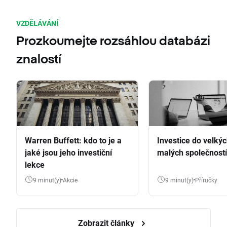
VZDĚLÁVÁNÍ
Prozkoumejte rozsáhlou databázi
znalostí
Warren Buffett: kdo to je a
Investice do velkýc
jaké jsou jeho investiční
malých společností
lekce
9 minut(y)
Akcie
9 minut(y)
Příručky
Zobrazit články