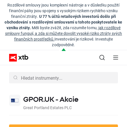
Rozdílové smlouvy jsou komplexní nástroje a v důsledku použití
finanční páky jsou spojeny s vysokým rizikem rychlého vzniku
finanční ztráty.
U 77 % účtů retailových investorů došlo při
obchodování s rozdílovými smlouvami u tohoto poskytovatele ke
vzniku ztráty.
Měli byste zvážit, zda rozumíte tomu,
jak rozdílové
smlouvy fungují, a zda si můžete dovolit vysoké riziko ztráty svých
finančních prostředků.
Investování je rizikové. Investujte
zodpovědně.
GPOR.UK - Akcie
Great Portland Estates PLC