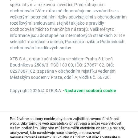
spekulativní a rizikovou investici. Před zahájením
obchodování Vám důrazně doporučujeme seznámit se s
veškerými potenciálními riziky souvisejícími s obchodováním
rozdílovými smlouvami, stejně tak jako s pravidly
obchodování těchto finančních nástrojů. Veškeré tyto
informace jsou dostupné na internetových stránkách XTB v
sekcích Informace o účtech, Poučení o riziku a Podmínkách
obchodování rozdílových smluv.
XTB S.A., organizační složka se sídlem Praha 8-Libeň,
Boudníkova 2506/3, PSČ 180 00, IČO: 27867102, DIČ:
CZ27867102, zapsána v obchodním rejstříku vedeném
Městským soudem v Praze, oddíl A, vložka č. 56720.
Copyright 2026 © XTB S.A.
•
Nastavení souborů cookie
Používáme soubory cookie, abychom zajistili správnou funkčnost
webu. Díky tomu je web uživatelsky přívětivější a může více vyhovět
Vašim potřebám. Díky nim můžeme měřit efektivitu obsahu a reklam,
analyzovat, kdo navštěvuje naše stránky, a zobrazovat
personalizované reklamy. Kliknutím na "Přijmout vše“ souhlasíte s