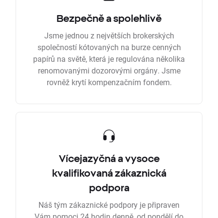
Bezpečně a spolehlivě
Jsme jednou z největších brokerských
společností kótovaných na burze cenných
papírů na světě, která je regulována několika
renomovanými dozorovými orgány. Jsme
rovněž krytí kompenzačním fondem.
Vícejazyčná a vysoce
kvalifikovaná zákaznická
podpora
Náš tým zákaznické podpory je připraven
Vám pomoci 24 hodin denně, od pondělí do