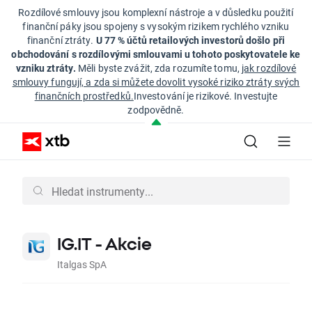
Rozdílové smlouvy jsou komplexní nástroje a v důsledku použití
finanční páky jsou spojeny s vysokým rizikem rychlého vzniku
finanční ztráty.
U 77 % účtů retailových investorů došlo při
obchodování s rozdílovými smlouvami u tohoto poskytovatele ke
vzniku ztráty.
Měli byste zvážit, zda rozumíte tomu,
jak rozdílové
smlouvy fungují, a zda si můžete dovolit vysoké riziko ztráty svých
finančních prostředků.
Investování je rizikové. Investujte
zodpovědně.
IG.IT - Akcie
Italgas SpA