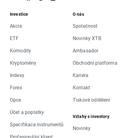
Investice
O nás
Akcie
Společnost
ETF
Novinky XTB
Komodity
Ambasador
Kryptoměny
Obchodní platforma
Indexy
Kariéra
Forex
Kontakt
Opce
Tiskové oddělení
Účet a poplatky
Vztahy s investory
Specifikace instrumentů
Novinky
Profesionální klient