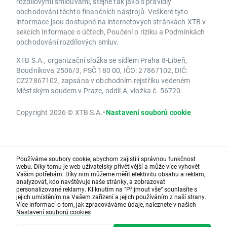
rozdílovými smlouvami, stejně tak jako s pravidly
obchodování těchto finančních nástrojů. Veškeré tyto
informace jsou dostupné na internetových stránkách XTB v
sekcích Informace o účtech, Poučení o riziku a Podmínkách
obchodování rozdílových smluv.
XTB S.A., organizační složka se sídlem Praha 8-Libeň,
Boudníkova 2506/3, PSČ 180 00, IČO: 27867102, DIČ:
CZ27867102, zapsána v obchodním rejstříku vedeném
Městským soudem v Praze, oddíl A, vložka č. 56720.
Copyright 2026 © XTB S.A.
•
Nastavení souborů cookie
Používáme soubory cookie, abychom zajistili správnou funkčnost
webu. Díky tomu je web uživatelsky přívětivější a může více vyhovět
Vašim potřebám. Díky nim můžeme měřit efektivitu obsahu a reklam,
analyzovat, kdo navštěvuje naše stránky, a zobrazovat
personalizované reklamy. Kliknutím na "Přijmout vše“ souhlasíte s
jejich umístěním na Vašem zařízení a jejich používáním z naší strany.
Více informací o tom, jak zpracováváme údaje, naleznete v našich
Nastavení souborů cookies