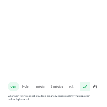
den
týden
měsíc
3 měsíce
rok
Výkonnost v minulosti nebo budoucí prognózy nejsou spolehlivým ukazatelem
budoucí výkonnosti.