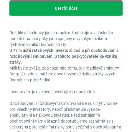
Otevřít účet
Rozdílové smlouvy jsou komplexní nástroje a v důsledku
použití finanční páky jsou spojeny s vysokým rizikem
rychlého vzniku finanční ztráty.
U 77 % účtů retailových investorů došlo při obchodování s
rozdílovými smlouvami u tohoto poskytovatele ke vzniku
ztráty.
Měli byste zvážit, zda rozumíte tomu, jak rozdílové smlouvy
fungují, a zda si můžete dovolit vysoké riziko ztráty svých
finančních prostředků.
Investování je rizikové. Investujte zodpovědně.
Obchodování s rozdílovými smlouvami nemusí být vhodné
pro všechny investory, neboť představuje vysoce
spekulativní a rizikovou investici. Před zahájením
obchodování Vám důrazně doporučujeme seznámit se s
veškerými potenciálními riziky souvisejícími s obchodováním