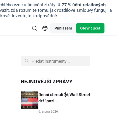
hlého vzniku finanční ztráty.
U 77 % účtů retailových
vážit, zda rozumíte tomu,
jak rozdílové smlouvy fungují, a
zikové. Investujte zodpovědně.
Přihlášení
Otevřít účet
NEJNOVĚJŠÍ ZPRÁVY
Denní shrnutí 🗽 Wall Street
drží pozi...
6. srpna 2026