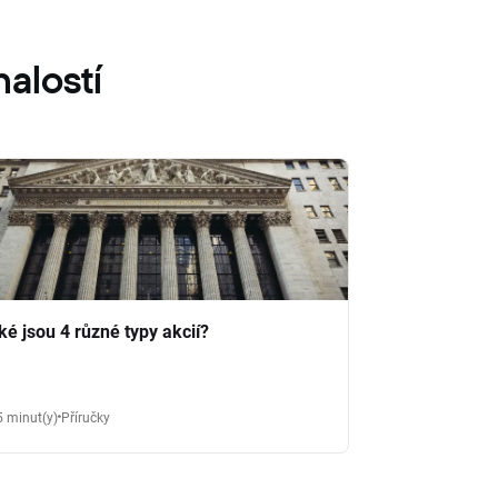
alostí
ké jsou 4 různé typy akcií?
5 minut(y)
Příručky