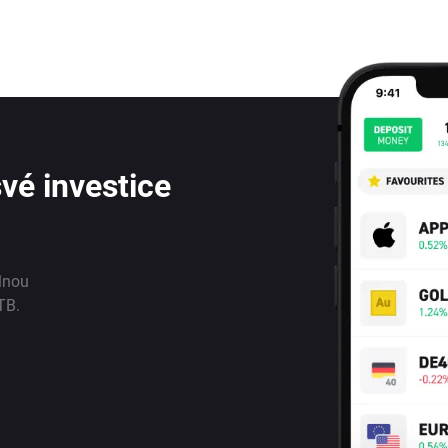
vé investice
lnou
TB.