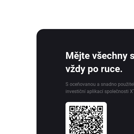
Mějte všechny s
vždy po ruce.
S oceňovanou a snadno použite
investiční aplikací společnosti X