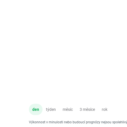
den
týden
měsíc
3 měsíce
rok
Výkonnost v minulosti nebo budoucí prognózy nejsou spolehli