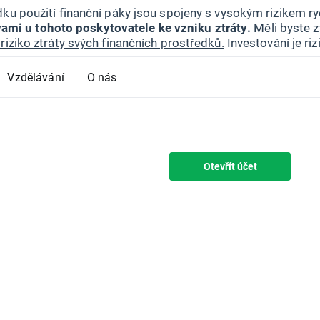
ku použití finanční páky jsou spojeny s vysokým rizikem ryc
ami u tohoto poskytovatele ke vzniku ztráty.
Měli byste z
riziko ztráty svých finančních prostředků.
Investování je ri
Vzdělávání
O nás
Otevřít účet