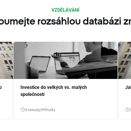
VZDĚLÁVÁNÍ
oumejte rozsáhlou databázi zn
o
Investice do velkých vs. malých
Ja
společností
9 minut(y)
Příručky