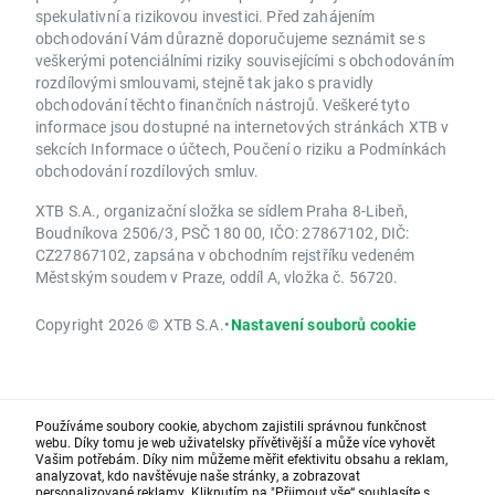
spekulativní a rizikovou investici. Před zahájením
obchodování Vám důrazně doporučujeme seznámit se s
veškerými potenciálními riziky souvisejícími s obchodováním
rozdílovými smlouvami, stejně tak jako s pravidly
obchodování těchto finančních nástrojů. Veškeré tyto
informace jsou dostupné na internetových stránkách XTB v
sekcích Informace o účtech, Poučení o riziku a Podmínkách
obchodování rozdílových smluv.
XTB S.A., organizační složka se sídlem Praha 8-Libeň,
Boudníkova 2506/3, PSČ 180 00, IČO: 27867102, DIČ:
CZ27867102, zapsána v obchodním rejstříku vedeném
Městským soudem v Praze, oddíl A, vložka č. 56720.
Copyright 2026 © XTB S.A.
•
Nastavení souborů cookie
Používáme soubory cookie, abychom zajistili správnou funkčnost
webu. Díky tomu je web uživatelsky přívětivější a může více vyhovět
Vašim potřebám. Díky nim můžeme měřit efektivitu obsahu a reklam,
analyzovat, kdo navštěvuje naše stránky, a zobrazovat
personalizované reklamy. Kliknutím na "Přijmout vše“ souhlasíte s