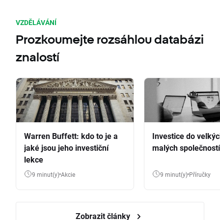
VZDĚLÁVÁNÍ
Prozkoumejte rozsáhlou databázi
znalostí
Warren Buffett: kdo to je a
Investice do velkýc
jaké jsou jeho investiční
malých společností
lekce
9 minut(y)
Akcie
9 minut(y)
Příručky
Zobrazit články