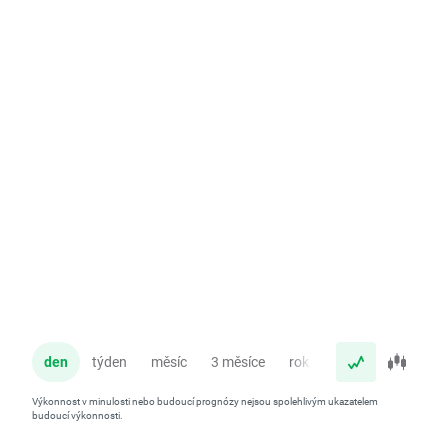
den
týden
měsíc
3 měsíce
rok
Výkonnost v minulosti nebo budoucí prognózy nejsou spolehlivým ukazatelem
budoucí výkonnosti.