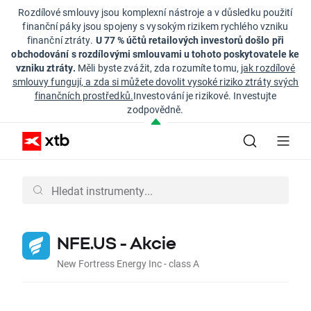
Rozdílové smlouvy jsou komplexní nástroje a v důsledku použití
finanční páky jsou spojeny s vysokým rizikem rychlého vzniku
finanční ztráty.
U 77 % účtů retailových investorů došlo při
obchodování s rozdílovými smlouvami u tohoto poskytovatele ke
vzniku ztráty.
Měli byste zvážit, zda rozumíte tomu,
jak rozdílové
smlouvy fungují, a zda si můžete dovolit vysoké riziko ztráty svých
finančních prostředků.
Investování je rizikové. Investujte
zodpovědně.
NFE.US - Akcie
New Fortress Energy Inc - class A