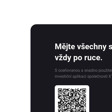
Mějte všechny s
vždy po ruce.
S oceňovanou a snadno použite
investiční aplikací společnosti X