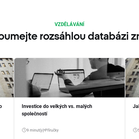
VZDĚLÁVÁNÍ
oumejte rozsáhlou databázi zn
o
Investice do velkých vs. malých
Ja
společností
9 minut(y)
Příručky