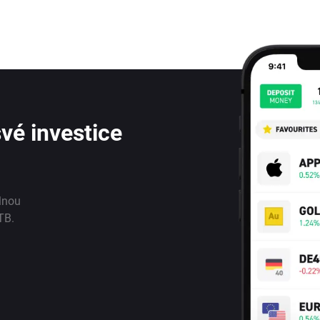
vé investice
lnou
TB.