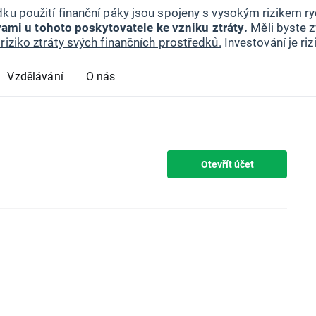
ku použití finanční páky jsou spojeny s vysokým rizikem ryc
ami u tohoto poskytovatele ke vzniku ztráty.
Měli byste z
riziko ztráty svých finančních prostředků.
Investování je ri
Vzdělávání
O nás
Otevřít účet