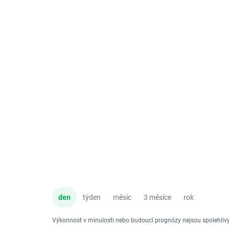
den
týden
měsíc
3 měsíce
rok
Výkonnost v minulosti nebo budoucí prognózy nejsou spolehli