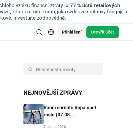
hlého vzniku finanční ztráty.
U 77 % účtů retailových
vážit, zda rozumíte tomu,
jak rozdílové smlouvy fungují, a
zikové. Investujte zodpovědně.
Přihlášení
Otevřít účet
NEJNOVĚJŠÍ ZPRÁVY
Ranní shrnutí: Ropa opět
roste (07.08...
7. srpna 2026