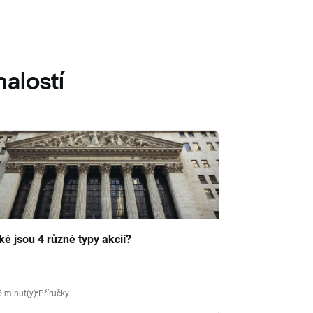
alostí
ké jsou 4 různé typy akcií?
5 minut(y)
Příručky