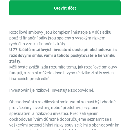
Otevřít účet
Rozdílové smlouvy jsou komplexní nástroje a v důsledku
použití finanční páky jsou spojeny s vysokým rizikem
rychlého vzniku finanční ztráty.
U 77 % účtů retailových investorů došlo při obchodování s
rozdílovými smlouvami u tohoto poskytovatele ke vzniku
ztráty.
Měli byste zvážit, zda rozumíte tomu, jak rozdílové smlouvy
fungují, a zda si můžete dovolit vysoké riziko ztráty svých
finančních prostředků.
Investování je rizikové. Investujte zodpovědně.
Obchodování s rozdílovými smlouvami nemusí být vhodné
pro všechny investory, neboť představuje vysoce
spekulativní a rizikovou investici. Před zahájením
obchodování Vám důrazně doporučujeme seznámit se s
veškerými potenciálními riziky souvisejícími s obchodováním