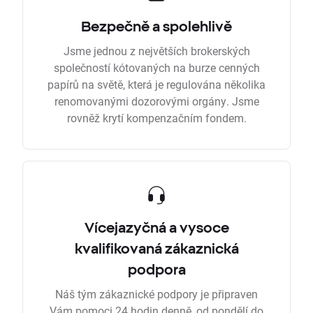
Bezpečně a spolehlivě
Jsme jednou z největších brokerských
společností kótovaných na burze cenných
papírů na světě, která je regulována několika
renomovanými dozorovými orgány. Jsme
rovněž krytí kompenzačním fondem.
Vícejazyčná a vysoce
kvalifikovaná zákaznická
podpora
Náš tým zákaznické podpory je připraven
Vám pomoci 24 hodin denně, od pondělí do