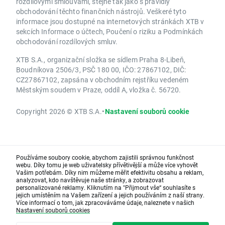
rozdílovými smlouvami, stejně tak jako s pravidly
obchodování těchto finančních nástrojů. Veškeré tyto
informace jsou dostupné na internetových stránkách XTB v
sekcích Informace o účtech, Poučení o riziku a Podmínkách
obchodování rozdílových smluv.
XTB S.A., organizační složka se sídlem Praha 8-Libeň,
Boudníkova 2506/3, PSČ 180 00, IČO: 27867102, DIČ:
CZ27867102, zapsána v obchodním rejstříku vedeném
Městským soudem v Praze, oddíl A, vložka č. 56720.
Copyright 2026 © XTB S.A.
•
Nastavení souborů cookie
Používáme soubory cookie, abychom zajistili správnou funkčnost
webu. Díky tomu je web uživatelsky přívětivější a může více vyhovět
Vašim potřebám. Díky nim můžeme měřit efektivitu obsahu a reklam,
analyzovat, kdo navštěvuje naše stránky, a zobrazovat
personalizované reklamy. Kliknutím na "Přijmout vše“ souhlasíte s
jejich umístěním na Vašem zařízení a jejich používáním z naší strany.
Více informací o tom, jak zpracováváme údaje, naleznete v našich
Nastavení souborů cookies