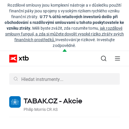
Rozdílové smlouvy jsou komplexní nástroje a v důsledku použití
finanční páky jsou spojeny s vysokým rizikem rychlého vzniku
finanční ztráty.
U 77 % účtů retailových investorů došlo při
obchodování s rozdílovými smlouvami u tohoto poskytovatele ke
vzniku ztráty.
Měli byste zvážit, zda rozumíte tomu,
jak rozdílové
smlouvy fungují, a zda si můžete dovolit vysoké riziko ztráty svých
finančních prostředků.
Investování je rizikové. Investujte
zodpovědně.
TABAK.CZ - Akcie
Philip Morris CR AS