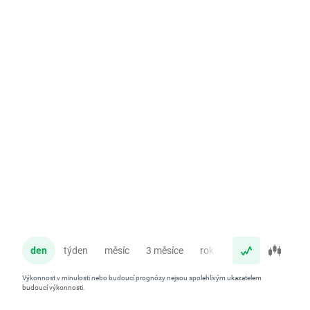
den
týden
měsíc
3 měsíce
rok
Výkonnost v minulosti nebo budoucí prognózy nejsou spolehlivým ukazatelem
budoucí výkonnosti.