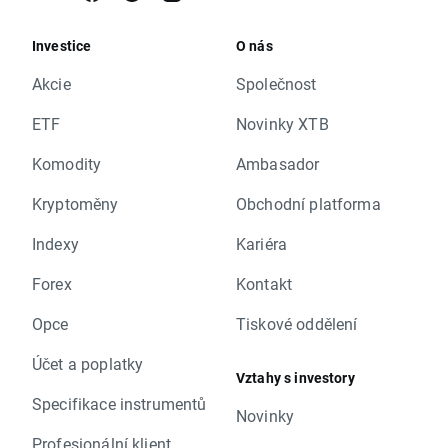
Investice
O nás
Akcie
Společnost
ETF
Novinky XTB
Komodity
Ambasador
Kryptoměny
Obchodní platforma
Indexy
Kariéra
Forex
Kontakt
Opce
Tiskové oddělení
Účet a poplatky
Vztahy s investory
Specifikace instrumentů
Novinky
Profesionální klient