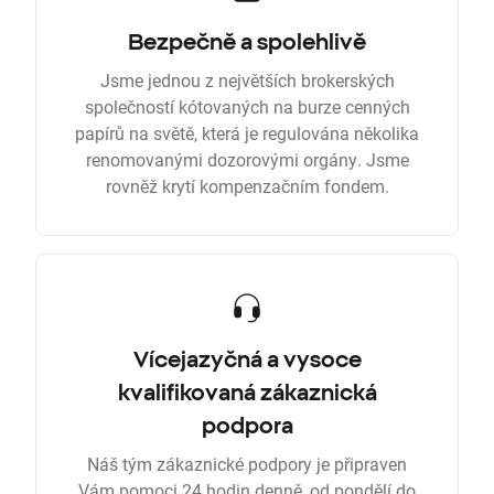
Bezpečně a spolehlivě
Jsme jednou z největších brokerských
společností kótovaných na burze cenných
papírů na světě, která je regulována několika
renomovanými dozorovými orgány. Jsme
rovněž krytí kompenzačním fondem.
Vícejazyčná a vysoce
kvalifikovaná zákaznická
podpora
Náš tým zákaznické podpory je připraven
Vám pomoci 24 hodin denně, od pondělí do