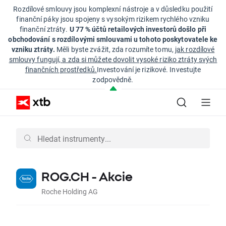
Rozdílové smlouvy jsou komplexní nástroje a v důsledku použití
finanční páky jsou spojeny s vysokým rizikem rychlého vzniku
finanční ztráty.
U 77 % účtů retailových investorů došlo při
obchodování s rozdílovými smlouvami u tohoto poskytovatele ke
vzniku ztráty.
Měli byste zvážit, zda rozumíte tomu,
jak rozdílové
smlouvy fungují, a zda si můžete dovolit vysoké riziko ztráty svých
finančních prostředků.
Investování je rizikové. Investujte
zodpovědně.
ROG.CH - Akcie
Roche Holding AG