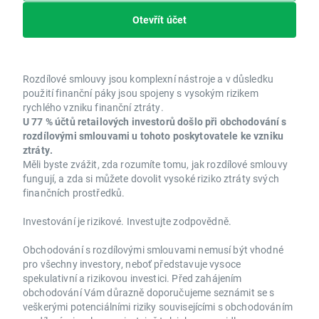
Otevřít účet
Rozdílové smlouvy jsou komplexní nástroje a v důsledku
použití finanční páky jsou spojeny s vysokým rizikem
rychlého vzniku finanční ztráty.
U 77 % účtů retailových investorů došlo při obchodování s
rozdílovými smlouvami u tohoto poskytovatele ke vzniku
ztráty.
Měli byste zvážit, zda rozumíte tomu, jak rozdílové smlouvy
fungují, a zda si můžete dovolit vysoké riziko ztráty svých
finančních prostředků.
Investování je rizikové. Investujte zodpovědně.
Obchodování s rozdílovými smlouvami nemusí být vhodné
pro všechny investory, neboť představuje vysoce
spekulativní a rizikovou investici. Před zahájením
obchodování Vám důrazně doporučujeme seznámit se s
veškerými potenciálními riziky souvisejícími s obchodováním