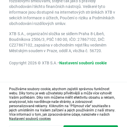
rozdílovými smlouvami, stejně tak jako s pravidly
obchodování těchto finančních nástrojů. Veškeré tyto
informace jsou dostupné na internetových stránkách XTB v
sekcích Informace o účtech, Poučení o riziku a Podmínkách
obchodování rozdílových smluv.
XTB S.A., organizační složka se sídlem Praha 8-Libeň,
Boudníkova 2506/3, PSČ 180 00, IČO: 27867102, DIČ:
CZ27867102, zapsána v obchodním rejstříku vedeném
Městským soudem v Praze, oddíl A, vložka č. 56720.
Copyright 2026 © XTB S.A.
•
Nastavení souborů cookie
Používáme soubory cookie, abychom zajistili správnou funkčnost
webu. Díky tomu je web uživatelsky přívětivější a může více vyhovět
Vašim potřebám. Díky nim můžeme měřit efektivitu obsahu a reklam,
analyzovat, kdo navštěvuje naše stránky, a zobrazovat
personalizované reklamy. Kliknutím na "Přijmout vše“ souhlasíte s
jejich umístěním na Vašem zařízení a jejich používáním z naší strany.
Více informací o tom, jak zpracováváme údaje, naleznete v našich
Nastavení souborů cookies