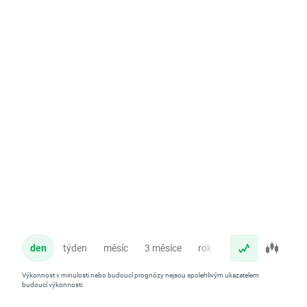
den
týden
měsíc
3 měsíce
rok
Výkonnost v minulosti nebo budoucí prognózy nejsou spolehlivým ukazatelem
budoucí výkonnosti.