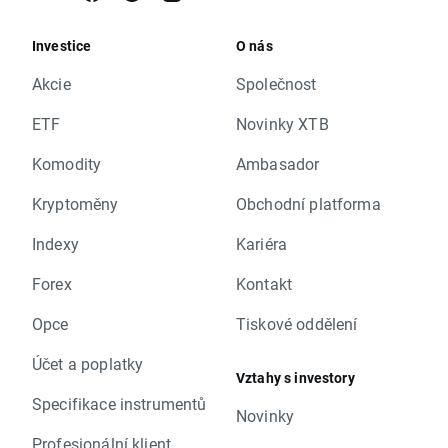
Investice
O nás
Akcie
Společnost
ETF
Novinky XTB
Komodity
Ambasador
Kryptoměny
Obchodní platforma
Indexy
Kariéra
Forex
Kontakt
Opce
Tiskové oddělení
Účet a poplatky
Vztahy s investory
Specifikace instrumentů
Novinky
Profesionální klient