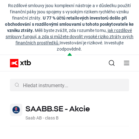
Rozdílové smlouvy jsou komplexní nástroje a v důsledku použití
finanční páky jsou spojeny s vysokým rizikem rychlého vzniku
finanční ztráty.
U 77 % účtů retailových investorů došlo při
obchodování s rozdílovými smlouvami u tohoto poskytovatele ke
vzniku ztráty.
Měli byste zvážit, zda rozumíte tomu,
jak rozdílové
smlouvy fungují, a zda si můžete dovolit vysoké riziko ztráty svých
finančních prostředků.
Investování je rizikové. Investujte
zodpovědně.
SAABB.SE - Akcie
Saab AB - class B