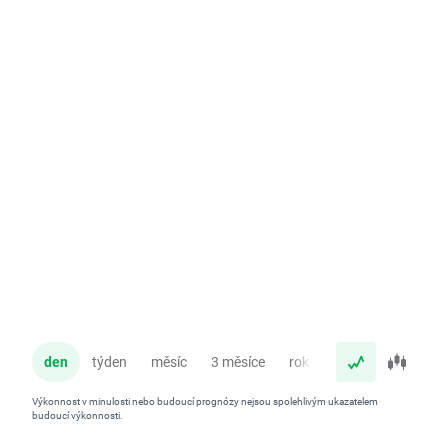
den
týden
měsíc
3 měsíce
rok
Výkonnost v minulosti nebo budoucí prognózy nejsou spolehlivým ukazatelem
budoucí výkonnosti.