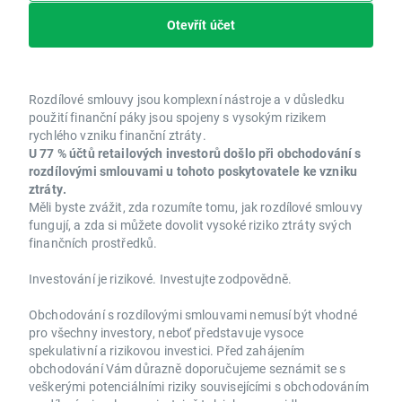
Otevřít účet
Rozdílové smlouvy jsou komplexní nástroje a v důsledku
použití finanční páky jsou spojeny s vysokým rizikem
rychlého vzniku finanční ztráty.
U 77 % účtů retailových investorů došlo při obchodování s
rozdílovými smlouvami u tohoto poskytovatele ke vzniku
ztráty.
Měli byste zvážit, zda rozumíte tomu, jak rozdílové smlouvy
fungují, a zda si můžete dovolit vysoké riziko ztráty svých
finančních prostředků.
Investování je rizikové. Investujte zodpovědně.
Obchodování s rozdílovými smlouvami nemusí být vhodné
pro všechny investory, neboť představuje vysoce
spekulativní a rizikovou investici. Před zahájením
obchodování Vám důrazně doporučujeme seznámit se s
veškerými potenciálními riziky souvisejícími s obchodováním