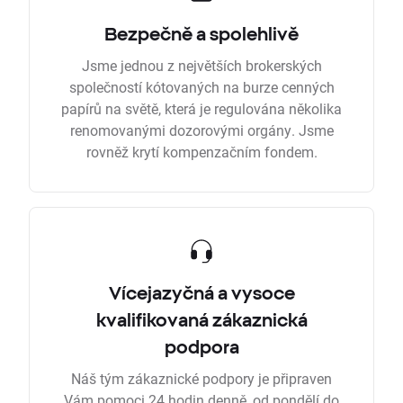
Bezpečně a spolehlivě
Jsme jednou z největších brokerských
společností kótovaných na burze cenných
papírů na světě, která je regulována několika
renomovanými dozorovými orgány. Jsme
rovněž krytí kompenzačním fondem.
Vícejazyčná a vysoce
kvalifikovaná zákaznická
podpora
Náš tým zákaznické podpory je připraven
Vám pomoci 24 hodin denně, od pondělí do