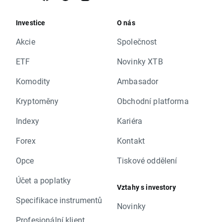
Investice
O nás
Akcie
Společnost
ETF
Novinky XTB
Komodity
Ambasador
Kryptoměny
Obchodní platforma
Indexy
Kariéra
Forex
Kontakt
Opce
Tiskové oddělení
Účet a poplatky
Vztahy s investory
Specifikace instrumentů
Novinky
Profesionální klient