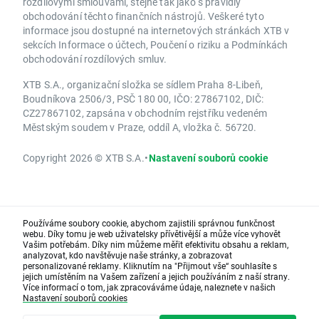
rozdílovými smlouvami, stejně tak jako s pravidly
obchodování těchto finančních nástrojů. Veškeré tyto
informace jsou dostupné na internetových stránkách XTB v
sekcích Informace o účtech, Poučení o riziku a Podmínkách
obchodování rozdílových smluv.
XTB S.A., organizační složka se sídlem Praha 8-Libeň,
Boudníkova 2506/3, PSČ 180 00, IČO: 27867102, DIČ:
CZ27867102, zapsána v obchodním rejstříku vedeném
Městským soudem v Praze, oddíl A, vložka č. 56720.
Copyright 2026 © XTB S.A.
•
Nastavení souborů cookie
Používáme soubory cookie, abychom zajistili správnou funkčnost
webu. Díky tomu je web uživatelsky přívětivější a může více vyhovět
Vašim potřebám. Díky nim můžeme měřit efektivitu obsahu a reklam,
analyzovat, kdo navštěvuje naše stránky, a zobrazovat
personalizované reklamy. Kliknutím na "Přijmout vše“ souhlasíte s
jejich umístěním na Vašem zařízení a jejich používáním z naší strany.
Více informací o tom, jak zpracováváme údaje, naleznete v našich
Nastavení souborů cookies