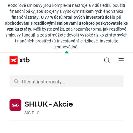
Rozdílové smlouvy jsou komplexní nástroje a v důsledku použití
finanční páky jsou spojeny s vysokým rizikem rychlého vzniku
finanční ztráty.
U 77 % účtů retailových investorů došlo při
obchodování s rozdílovými smlouvami u tohoto poskytovatele ke
vzniku ztráty.
Měli byste zvážit, zda rozumíte tomu,
jak rozdílové
smlouvy fungují, a zda si můžete dovolit vysoké riziko ztráty svých
finančních prostředků.
Investování je rizikové. Investujte
zodpovědně.
SHI.UK - Akcie
SIG PLC