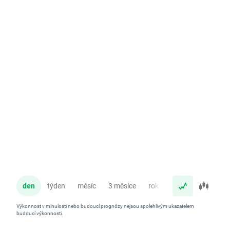
den
týden
měsíc
3 měsíce
rok
Výkonnost v minulosti nebo budoucí prognózy nejsou spolehlivým ukazatelem
budoucí výkonnosti.