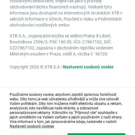
rozdílovými smlouvami, stejně tak jako s pravidly
obchodování těchto finančních nástrojů. Veškeré tyto
informace jsou dostupné na internetových stránkách XTB v
sekcích Informace o účtech, Poučení o riziku a Podmínkách
obchodování rozdílových smluv.
XTB S.A., organizační složka se sídlem Praha 8-Libeň,
Boudníkova 2506/3, PSČ 180 00, IČO: 27867102, DIČ:
CZ27867102, zapsána v obchodním rejstříku vedeném
Městským soudem v Praze, oddíl A, vložka č. 56720.
Copyright 2026 © XTB S.A.
•
Nastavení souborů cookie
Používáme soubory cookie, abychom zajistili správnou funkčnost
webu. Díky tomu je web uživatelsky přívětivější a může více vyhovět
Vašim potřebám. Díky nim můžeme měřit efektivitu obsahu a reklam,
analyzovat, kdo navštěvuje naše stránky, a zobrazovat
personalizované reklamy. Kliknutím na "Přijmout vše“ souhlasíte s
jejich umístěním na Vašem zařízení a jejich používáním z naší strany.
Více informací o tom, jak zpracováváme údaje, naleznete v našich
Nastavení souborů cookies