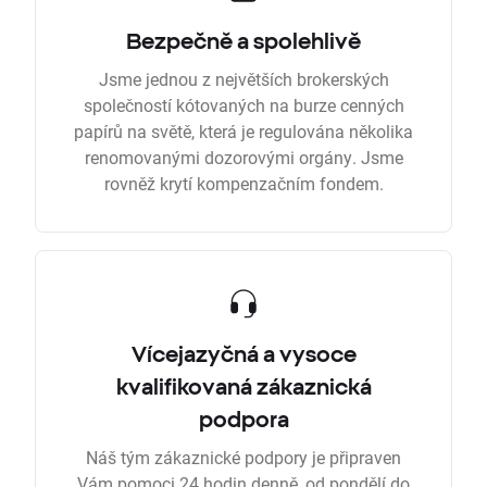
Bezpečně a spolehlivě
Jsme jednou z největších brokerských
společností kótovaných na burze cenných
papírů na světě, která je regulována několika
renomovanými dozorovými orgány. Jsme
rovněž krytí kompenzačním fondem.
Vícejazyčná a vysoce
kvalifikovaná zákaznická
podpora
Náš tým zákaznické podpory je připraven
Vám pomoci 24 hodin denně, od pondělí do