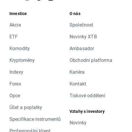
Investice
O nás
Akcie
Společnost
ETF
Novinky XTB
Komodity
Ambasador
Kryptoměny
Obchodní platforma
Indexy
Kariéra
Forex
Kontakt
Opce
Tiskové oddělení
Účet a poplatky
Vztahy s investory
Specifikace instrumentů
Novinky
Profesionální klient