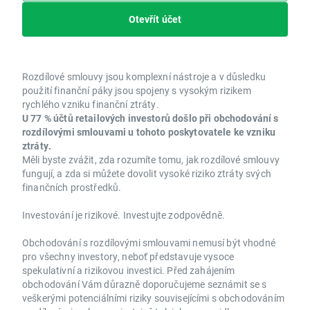
Otevřít účet
Rozdílové smlouvy jsou komplexní nástroje a v důsledku
použití finanční páky jsou spojeny s vysokým rizikem
rychlého vzniku finanční ztráty.
U 77 % účtů retailových investorů došlo při obchodování s
rozdílovými smlouvami u tohoto poskytovatele ke vzniku
ztráty.
Měli byste zvážit, zda rozumíte tomu, jak rozdílové smlouvy
fungují, a zda si můžete dovolit vysoké riziko ztráty svých
finančních prostředků.
Investování je rizikové. Investujte zodpovědně.
Obchodování s rozdílovými smlouvami nemusí být vhodné
pro všechny investory, neboť představuje vysoce
spekulativní a rizikovou investici. Před zahájením
obchodování Vám důrazně doporučujeme seznámit se s
veškerými potenciálními riziky souvisejícími s obchodováním