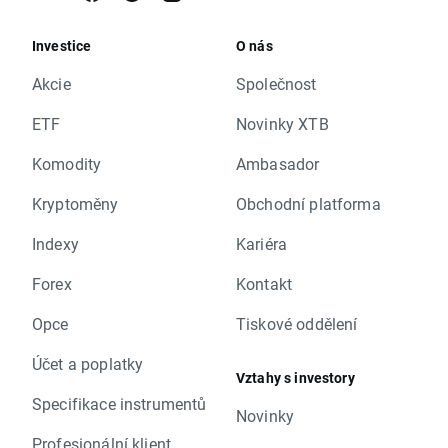
Investice
O nás
Akcie
Společnost
ETF
Novinky XTB
Komodity
Ambasador
Kryptoměny
Obchodní platforma
Indexy
Kariéra
Forex
Kontakt
Opce
Tiskové oddělení
Účet a poplatky
Vztahy s investory
Specifikace instrumentů
Novinky
Profesionální klient