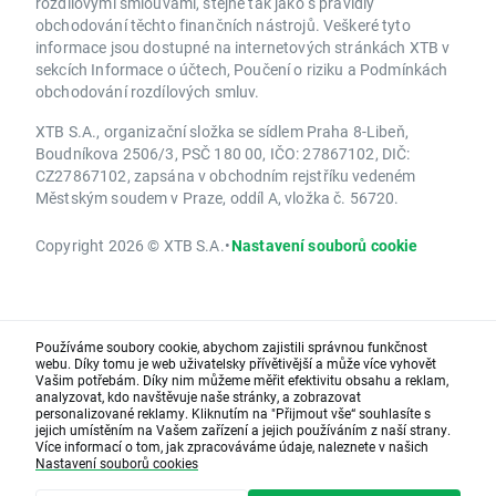
rozdílovými smlouvami, stejně tak jako s pravidly
obchodování těchto finančních nástrojů. Veškeré tyto
informace jsou dostupné na internetových stránkách XTB v
sekcích Informace o účtech, Poučení o riziku a Podmínkách
obchodování rozdílových smluv.
XTB S.A., organizační složka se sídlem Praha 8-Libeň,
Boudníkova 2506/3, PSČ 180 00, IČO: 27867102, DIČ:
CZ27867102, zapsána v obchodním rejstříku vedeném
Městským soudem v Praze, oddíl A, vložka č. 56720.
Copyright 2026 © XTB S.A.
•
Nastavení souborů cookie
Používáme soubory cookie, abychom zajistili správnou funkčnost
webu. Díky tomu je web uživatelsky přívětivější a může více vyhovět
Vašim potřebám. Díky nim můžeme měřit efektivitu obsahu a reklam,
analyzovat, kdo navštěvuje naše stránky, a zobrazovat
personalizované reklamy. Kliknutím na "Přijmout vše“ souhlasíte s
jejich umístěním na Vašem zařízení a jejich používáním z naší strany.
Více informací o tom, jak zpracováváme údaje, naleznete v našich
Nastavení souborů cookies