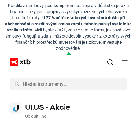
Rozdílové smlouvy jsou komplexní nástroje a v důsledku použití
finanční páky jsou spojeny s vysokým rizikem rychlého vzniku
finanční ztráty.
U 77 % účtů retailových investorů došlo při
obchodování s rozdílovými smlouvami u tohoto poskytovatele ke
vzniku ztráty.
Měli byste zvážit, zda rozumíte tomu,
jak rozdílové
smlouvy fungují, a zda si můžete dovolit vysoké riziko ztráty svých
finančních prostředků.
Investování je rizikové. Investujte
zodpovědně.
UI.US - Akcie
Ubiquiti Inc