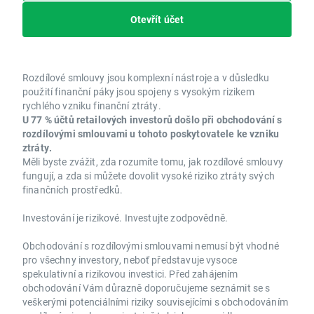
Otevřít účet
Rozdílové smlouvy jsou komplexní nástroje a v důsledku
použití finanční páky jsou spojeny s vysokým rizikem
rychlého vzniku finanční ztráty.
U 77 % účtů retailových investorů došlo při obchodování s
rozdílovými smlouvami u tohoto poskytovatele ke vzniku
ztráty.
Měli byste zvážit, zda rozumíte tomu, jak rozdílové smlouvy
fungují, a zda si můžete dovolit vysoké riziko ztráty svých
finančních prostředků.
Investování je rizikové. Investujte zodpovědně.
Obchodování s rozdílovými smlouvami nemusí být vhodné
pro všechny investory, neboť představuje vysoce
spekulativní a rizikovou investici. Před zahájením
obchodování Vám důrazně doporučujeme seznámit se s
veškerými potenciálními riziky souvisejícími s obchodováním