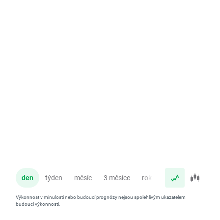
den
týden
měsíc
3 měsíce
rok
Výkonnost v minulosti nebo budoucí prognózy nejsou spolehlivým ukazatelem
budoucí výkonnosti.