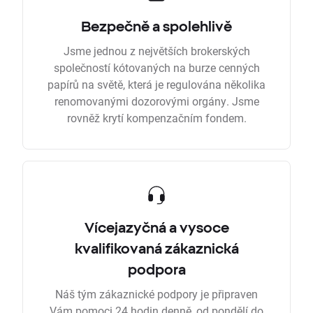
Bezpečně a spolehlivě
Jsme jednou z největších brokerských
společností kótovaných na burze cenných
papírů na světě, která je regulována několika
renomovanými dozorovými orgány. Jsme
rovněž krytí kompenzačním fondem.
Vícejazyčná a vysoce
kvalifikovaná zákaznická
podpora
Náš tým zákaznické podpory je připraven
Vám pomoci 24 hodin denně, od pondělí do