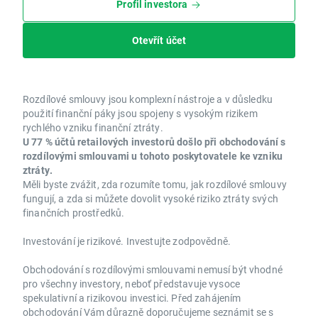
Profil investora
Otevřít účet
Rozdílové smlouvy jsou komplexní nástroje a v důsledku
použití finanční páky jsou spojeny s vysokým rizikem
rychlého vzniku finanční ztráty.
U 77 % účtů retailových investorů došlo při obchodování s
rozdílovými smlouvami u tohoto poskytovatele ke vzniku
ztráty.
Měli byste zvážit, zda rozumíte tomu, jak rozdílové smlouvy
fungují, a zda si můžete dovolit vysoké riziko ztráty svých
finančních prostředků.
Investování je rizikové. Investujte zodpovědně.
Obchodování s rozdílovými smlouvami nemusí být vhodné
pro všechny investory, neboť představuje vysoce
spekulativní a rizikovou investici. Před zahájením
obchodování Vám důrazně doporučujeme seznámit se s