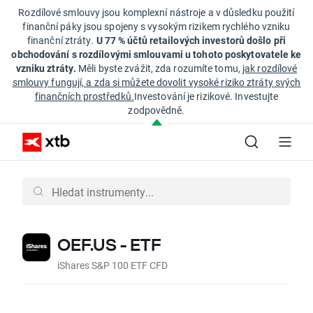
Rozdílové smlouvy jsou komplexní nástroje a v důsledku použití
finanční páky jsou spojeny s vysokým rizikem rychlého vzniku
finanční ztráty.
U 77 % účtů retailových investorů došlo při
obchodování s rozdílovými smlouvami u tohoto poskytovatele ke
vzniku ztráty.
Měli byste zvážit, zda rozumíte tomu,
jak rozdílové
smlouvy fungují, a zda si můžete dovolit vysoké riziko ztráty svých
finančních prostředků.
Investování je rizikové. Investujte
zodpovědně.
OEF.US - ETF
iShares S&P 100 ETF CFD