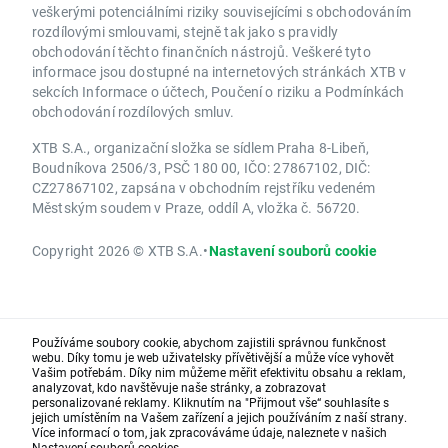
veškerými potenciálními riziky souvisejícími s obchodováním
rozdílovými smlouvami, stejně tak jako s pravidly
obchodování těchto finančních nástrojů. Veškeré tyto
informace jsou dostupné na internetových stránkách XTB v
sekcích Informace o účtech, Poučení o riziku a Podmínkách
obchodování rozdílových smluv.
XTB S.A., organizační složka se sídlem Praha 8-Libeň,
Boudníkova 2506/3, PSČ 180 00, IČO: 27867102, DIČ:
CZ27867102, zapsána v obchodním rejstříku vedeném
Městským soudem v Praze, oddíl A, vložka č. 56720.
Copyright 2026 © XTB S.A.
•
Nastavení souborů cookie
Používáme soubory cookie, abychom zajistili správnou funkčnost
webu. Díky tomu je web uživatelsky přívětivější a může více vyhovět
Vašim potřebám. Díky nim můžeme měřit efektivitu obsahu a reklam,
analyzovat, kdo navštěvuje naše stránky, a zobrazovat
personalizované reklamy. Kliknutím na "Přijmout vše“ souhlasíte s
jejich umístěním na Vašem zařízení a jejich používáním z naší strany.
Více informací o tom, jak zpracováváme údaje, naleznete v našich
Nastavení souborů cookies