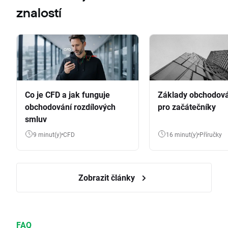
znalostí
Co je CFD a jak funguje
Základy obchodov
obchodování rozdílových
pro začátečníky
smluv
9 minut(y)
CFD
16 minut(y)
Příručky
Zobrazit články
FAQ