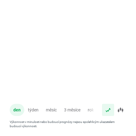
den
týden
měsíc
3 měsíce
rok
Výkonnost v minulosti nebo budoucí prognózy nejsou spolehlivým ukazatelem
budoucí výkonnosti.