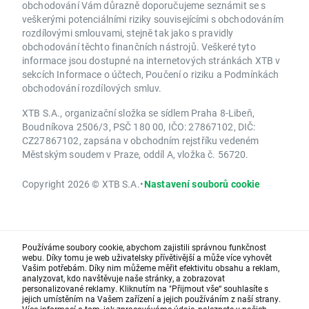
obchodování Vám důrazně doporučujeme seznámit se s
veškerými potenciálními riziky souvisejícími s obchodováním
rozdílovými smlouvami, stejně tak jako s pravidly
obchodování těchto finančních nástrojů. Veškeré tyto
informace jsou dostupné na internetových stránkách XTB v
sekcích Informace o účtech, Poučení o riziku a Podmínkách
obchodování rozdílových smluv.
XTB S.A., organizační složka se sídlem Praha 8-Libeň,
Boudníkova 2506/3, PSČ 180 00, IČO: 27867102, DIČ:
CZ27867102, zapsána v obchodním rejstříku vedeném
Městským soudem v Praze, oddíl A, vložka č. 56720.
Copyright 2026 © XTB S.A.
•
Nastavení souborů cookie
Používáme soubory cookie, abychom zajistili správnou funkčnost
webu. Díky tomu je web uživatelsky přívětivější a může více vyhovět
Vašim potřebám. Díky nim můžeme měřit efektivitu obsahu a reklam,
analyzovat, kdo navštěvuje naše stránky, a zobrazovat
personalizované reklamy. Kliknutím na "Přijmout vše“ souhlasíte s
jejich umístěním na Vašem zařízení a jejich používáním z naší strany.