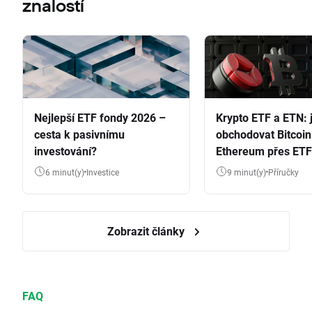
znalostí
Nejlepší ETF fondy 2026 –
Krypto ETF a ETN: 
cesta k pasivnímu
obchodovat Bitcoin
investování?
Ethereum přes ETF
6 minut(y)
Investice
9 minut(y)
Příručky
Zobrazit články
FAQ