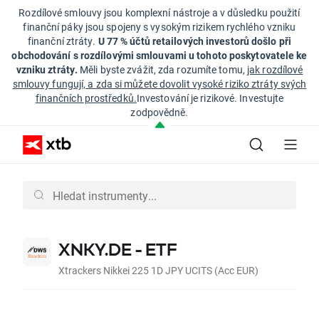
Rozdílové smlouvy jsou komplexní nástroje a v důsledku použití
finanční páky jsou spojeny s vysokým rizikem rychlého vzniku
finanční ztráty.
U 77 % účtů retailových investorů došlo při
obchodování s rozdílovými smlouvami u tohoto poskytovatele ke
vzniku ztráty.
Měli byste zvážit, zda rozumíte tomu,
jak rozdílové
smlouvy fungují, a zda si můžete dovolit vysoké riziko ztráty svých
finančních prostředků.
Investování je rizikové. Investujte
zodpovědně.
XNKY.DE - ETF
Xtrackers Nikkei 225 1D JPY UCITS (Acc EUR)