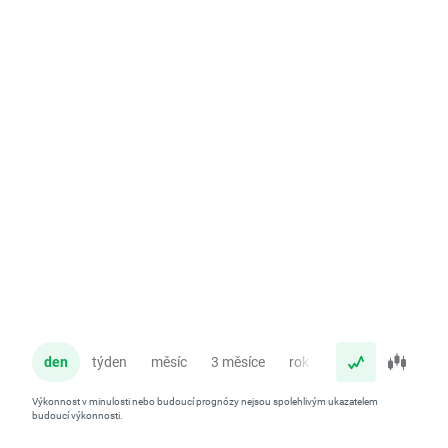
den
týden
měsíc
3 měsíce
rok
Výkonnost v minulosti nebo budoucí prognózy nejsou spolehlivým ukazatelem
budoucí výkonnosti.