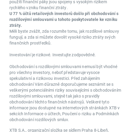
použití finanční páky jsou spojeny s vysokým rizikem
rychlého vzniku finanční ztráty.
U 77 % účtů retailových investorů došlo při obchodování s
rozdílovými smlouvami u tohoto poskytovatele ke vzniku
ztráty.
Měli byste zvážit, zda rozumíte tomu, jak rozdílové smlouvy
fungují, a zda si můžete dovolit vysoké riziko ztráty svých
finančních prostředků.
Investování je rizikové. Investujte zodpovědně.
Obchodování s rozdílovými smlouvami nemusí být vhodné
pro všechny investory, neboť představuje vysoce
spekulativní a rizikovou investici. Před zahájením
obchodování Vám důrazně doporučujeme seznámit se s
veškerými potenciálními riziky souvisejícími s obchodováním
rozdílovými smlouvami, stejně tak jako s pravidly
obchodování těchto finančních nástrojů. Veškeré tyto
informace jsou dostupné na internetových stránkách XTB v
sekcích Informace o účtech, Poučení o riziku a Podmínkách
obchodování rozdílových smluv.
XTB S.A., organizační složka se sídlem Praha 8-Libeň,