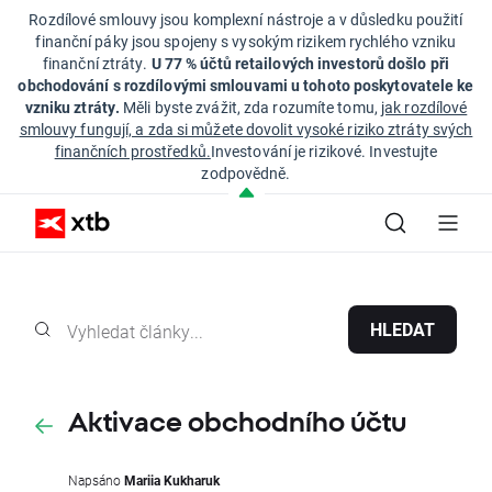
Rozdílové smlouvy jsou komplexní nástroje a v důsledku použití
finanční páky jsou spojeny s vysokým rizikem rychlého vzniku
finanční ztráty.
U 77 % účtů retailových investorů došlo při
obchodování s rozdílovými smlouvami u tohoto poskytovatele ke
vzniku ztráty.
Měli byste zvážit, zda rozumíte tomu,
jak rozdílové
smlouvy fungují, a zda si můžete dovolit vysoké riziko ztráty svých
finančních prostředků.
Investování je rizikové. Investujte
zodpovědně.
HLEDAT
Aktivace obchodního účtu
Napsáno
Mariia Kukharuk