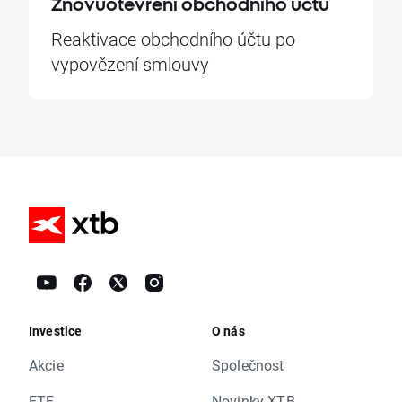
Znovuotevření obchodního účtu
Reaktivace obchodního účtu po
vypovězení smlouvy
Investice
O nás
Akcie
Společnost
ETF
Novinky XTB