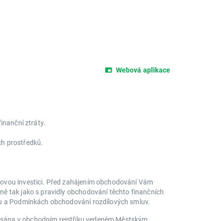
Webová aplikace
inanční ztráty.
ích prostředků.
ikovou investici. Před zahájením obchodování Vám
ně tak jako s pravidly obchodování těchto finančních
iku a Podmínkách obchodování rozdílových smluv.
apsána v obchodním rejstříku vedeném Městským