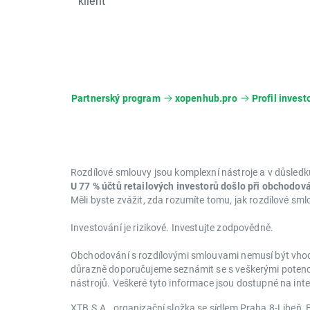
klient
Partnerský program
xopenhub.pro
Profil invest
Rozdílové smlouvy jsou komplexní nástroje a v důsledku
U 77 % účtů retailových investorů došlo při obchodov
Měli byste zvážit, zda rozumíte tomu, jak rozdílové sml
Investování je rizikové. Investujte zodpovědně.
Obchodování s rozdílovými smlouvami nemusí být vhodn
důrazně doporučujeme seznámit se s veškerými potenciá
nástrojů. Veškeré tyto informace jsou dostupné na in
XTB S.A., organizační složka se sídlem Praha 8-Libe