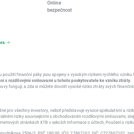
Online
bezpečnost
ora
 použití finanční páky jsou spojeny s vysokým rizikem rychlého vzniku f
ání s rozdílovými smlouvami u tohoto poskytovatele ke vzniku ztráty.
ouvy fungují, a zda si můžete dovolit vysoké riziko ztráty svých finančn
é pro všechny investory, neboť představuje vysoce spekulativní a riz
lními riziky souvisejícími s obchodováním rozdílovými smlouvami, stej
ternetových stránkách XTB v sekcích Informace o účtech, Poučení o riz
ň, Boudníkova 2506/3, PSČ 180 00, IČO: 27867102, DIČ: CZ27867102, z