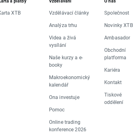
Karta a platby
Vzdělávání
O nás
Karta XTB
Vzdělávací články
Společnost
Analýza trhu
Novinky XTB
Videa a živá
Ambasador
vysílání
Obchodní
Naše kurzy a e-
platforma
booky
Kariéra
Makroekonomický
Kontakt
kalendář
Tiskové
Ona investuje
oddělení
Pomoc
Online trading
konference 2026