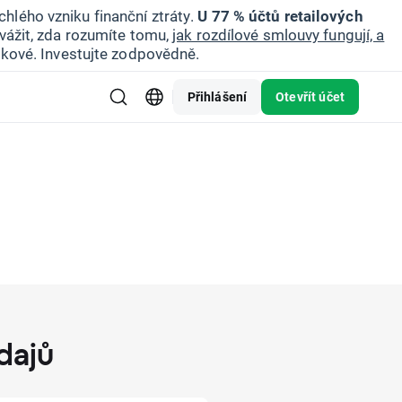
hlého vzniku finanční ztráty.
U 77 % účtů retailových
vážit, zda rozumíte tomu,
jak rozdílové smlouvy fungují, a
zikové. Investujte zodpovědně.
Přihlášení
Otevřít účet
dajů