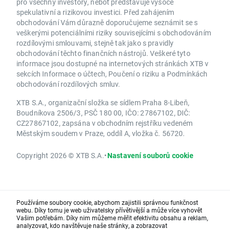
pro všechny investory, neboť představuje vysoce
spekulativní a rizikovou investici. Před zahájením
obchodování Vám důrazně doporučujeme seznámit se s
veškerými potenciálními riziky souvisejícími s obchodováním
rozdílovými smlouvami, stejně tak jako s pravidly
obchodování těchto finančních nástrojů. Veškeré tyto
informace jsou dostupné na internetových stránkách XTB v
sekcích Informace o účtech, Poučení o riziku a Podmínkách
obchodování rozdílových smluv.
XTB S.A., organizační složka se sídlem Praha 8-Libeň,
Boudníkova 2506/3, PSČ 180 00, IČO: 27867102, DIČ:
CZ27867102, zapsána v obchodním rejstříku vedeném
Městským soudem v Praze, oddíl A, vložka č. 56720.
Copyright 2026 © XTB S.A.
•
Nastavení souborů cookie
Používáme soubory cookie, abychom zajistili správnou funkčnost
webu. Díky tomu je web uživatelsky přívětivější a může více vyhovět
Vašim potřebám. Díky nim můžeme měřit efektivitu obsahu a reklam,
analyzovat, kdo navštěvuje naše stránky, a zobrazovat