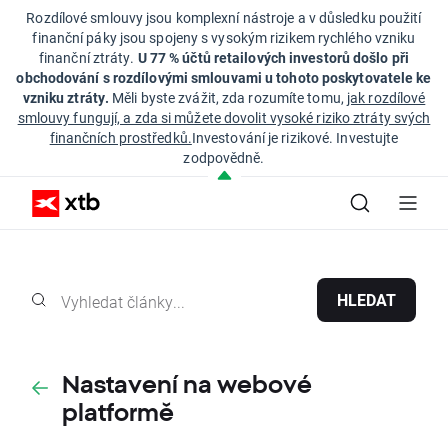
Rozdílové smlouvy jsou komplexní nástroje a v důsledku použití
finanční páky jsou spojeny s vysokým rizikem rychlého vzniku
finanční ztráty.
U 77 % účtů retailových investorů došlo při
obchodování s rozdílovými smlouvami u tohoto poskytovatele ke
vzniku ztráty.
Měli byste zvážit, zda rozumíte tomu,
jak rozdílové
smlouvy fungují, a zda si můžete dovolit vysoké riziko ztráty svých
finančních prostředků.
Investování je rizikové. Investujte
zodpovědně.
HLEDAT
Nastavení na webové
platformě