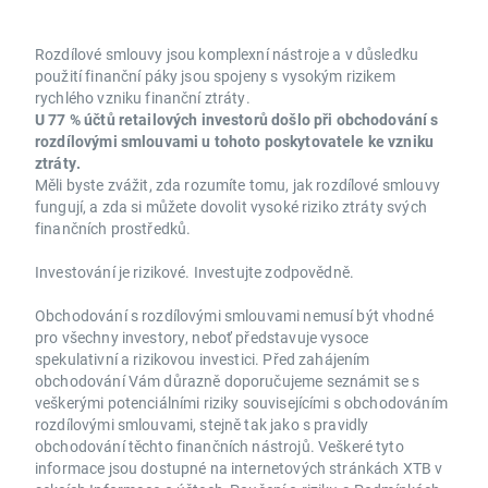
Rozdílové smlouvy jsou komplexní nástroje a v důsledku
použití finanční páky jsou spojeny s vysokým rizikem
rychlého vzniku finanční ztráty.
U 77 % účtů retailových investorů došlo při obchodování s
rozdílovými smlouvami u tohoto poskytovatele ke vzniku
ztráty.
Měli byste zvážit, zda rozumíte tomu, jak rozdílové smlouvy
fungují, a zda si můžete dovolit vysoké riziko ztráty svých
finančních prostředků.
Investování je rizikové. Investujte zodpovědně.
Obchodování s rozdílovými smlouvami nemusí být vhodné
pro všechny investory, neboť představuje vysoce
spekulativní a rizikovou investici. Před zahájením
obchodování Vám důrazně doporučujeme seznámit se s
veškerými potenciálními riziky souvisejícími s obchodováním
rozdílovými smlouvami, stejně tak jako s pravidly
obchodování těchto finančních nástrojů. Veškeré tyto
informace jsou dostupné na internetových stránkách XTB v