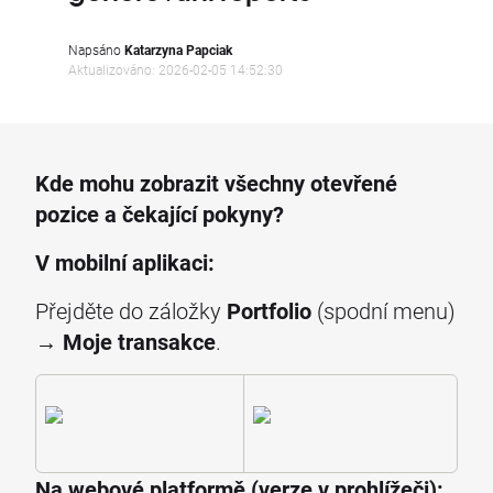
Napsáno
Katarzyna Papciak
Aktualizováno: 2026-02-05 14:52:30
Kde mohu zobrazit všechny otevřené
pozice a čekající pokyny?
V mobilní aplikaci:
Přejděte do záložky
Portfolio
(spodní menu)
→
Moje transakce
.
Na webové platformě (verze v prohlížeči):